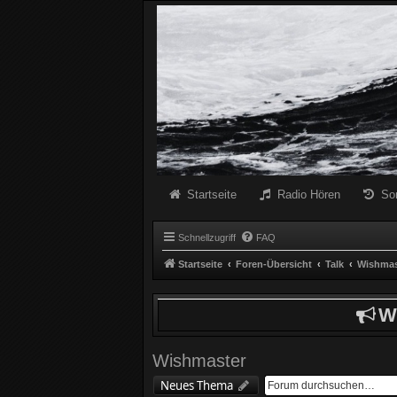
Radio Schwarze Welle Forum
Das Radio mit den Besten Dunklen Liedern
Startseite
Radio Hören
So
Schnellzugriff
FAQ
Startseite
Foren-Übersicht
Talk
Wishmas
W
Wishmaster
Neues Thema