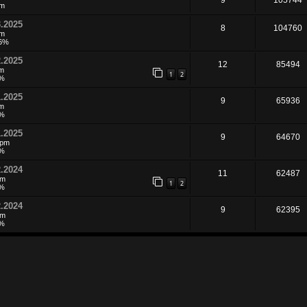
pm
.2025
8
104760
pm
96%
.2025
12
85494
pm
1
2
5%
.2025
9
65936
pm
5%
.2025
9
64670
 pm
5%
.2024
11
62487
pm
1
2
5%
.2024
9
62395
pm
5%