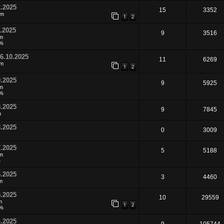
.2025
15
3352
pm
1
2
.2025
9
3516
pm
6%
6.10.2025
11
6269
pm
1
2
.2025
9
5925
pm
6%
.2025
9
7845
m
.2025
0
3009
.2025
5
5188
pm
%
.2025
3
4460
m
.2025
10
29559
m
1
2
5%
.2025
9
105744