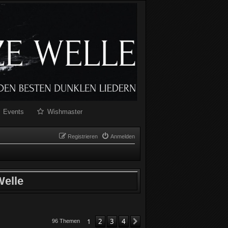
Events
Wishmaster
Registrieren
Anmelden
elle
1
2
3
4
Nächste
96 Themen