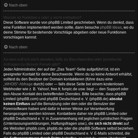
Nach oben
Warum ist Funktion x oder y nicht enthalten?
Diese Software wurde von phpBB Limited geschrieben. Wenn du denkst, dass
eine Funktion implementiert werden sollte, dann besuche
phpBB Ideas
, wo du
deine Stimme für bestehende Vorschläge abgeben oder neue Funktionen
vorschlagen kannst.
Nach oben
An wen soll ich mich wenden, falls es Beschwerden oder juristische
Anfragen zu diesem Forum gibt?
Jeder Administrator, der auf der „Das Team“-Seite aufgeführt ist, ist ein
geeigneter Kontakt für deine Beschwerde. Wenn du so keine Antwort erhältst,
solltest du den Besitzer der Domain kontaktieren (führe dazu eine
„WHOIS“-Abfrage
durch) oder — falls diese Seite bei einem kostenlosen
Webhoster wie z. B. Yahoo!, free.fr, funpic.de usw. liegt — den Support oder
den Abuse-Kontakt des betreffenden Dienstes. Bitte beachte, dass phpBB
Limited (phpBB.com) und phpBB Deutschland e. V. (phpBB.de)
absolut
keinen Einfluss
auf die Benutzung oder den oder die Benutzer der
Forensoftware haben und dafür in keiner Weise zur Verantwortung
herangezogen werden können. Kontaktiere daher nie phpBB Limited oder
phpBB Deutschland e. V. in Zusammenhang mit jeglichen juristischen Fragen
(Unterlassungserklärungen, Haftungsfragen usw.), die
sich nicht direkt
auf
die Websiten phpbb.com, phpbb.de oder die phpBB-Software selbst beziehen.
Falls du phpBB Limited oder phpBB Deutschland e. V. E-Mails schreibst, die