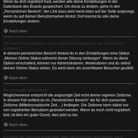
Wenn du dich registriert hast, werden alle deine Einstellungen in der
Datenbank des Boards gespeichert. Um diese zu ändern, gehe in den
„Persönlichen Bereich“; der Link dazu wird meist oben auf der Seite angezeigt,
wenn du auf deinen Benutzernamen klickst. Dort kannst du alle deine
Einstellungen ändern.
Nach oben
Wie kann ich verhindern, dass mein Benutzername in der Online-Liste
auftaucht?
In deinem persönlichen Bereich findest du in den Einstellungen eine Option
„Meinen Online-Status während dieser Sitzung verbergen“. Wenn du diese
Option einschaltest, können nur Administratoren, Moderatoren und du selbst
deinen Online-Status sehen. Du wirst dann als unsichtbarer Besucher gezählt.
Nach oben
Die Forenuhr geht falsch!
Möglicherweise entspricht die angezeigte Zeit nicht deiner eigenen Zeitzone.
In diesem Fall solltest du im „Persönlichen Bereich“ die für dich passende
Zeitzone (Mitteleuropäische Zeit, ...) festlegen. Die Zeitzone kann dabei nur
von registrierten Benutzern geändert werden. Wenn du noch nicht registriert
bist, ist dies ein guter Grund, dies jetzt zu tun.
Nach oben
Ich habe die Zeitzone eingestellt, aber die Forenuhr geht immer noch