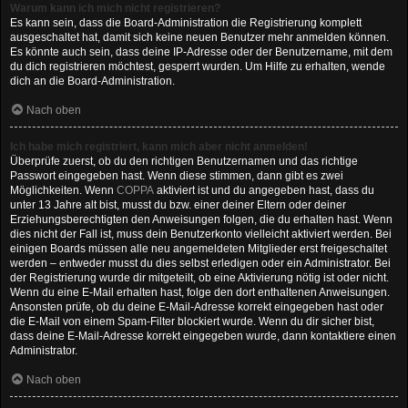
Warum kann ich mich nicht registrieren?
Es kann sein, dass die Board-Administration die Registrierung komplett
ausgeschaltet hat, damit sich keine neuen Benutzer mehr anmelden können.
Es könnte auch sein, dass deine IP-Adresse oder der Benutzername, mit dem
du dich registrieren möchtest, gesperrt wurden. Um Hilfe zu erhalten, wende
dich an die Board-Administration.
Nach oben
Ich habe mich registriert, kann mich aber nicht anmelden!
Überprüfe zuerst, ob du den richtigen Benutzernamen und das richtige
Passwort eingegeben hast. Wenn diese stimmen, dann gibt es zwei
Möglichkeiten. Wenn
COPPA
aktiviert ist und du angegeben hast, dass du
unter 13 Jahre alt bist, musst du bzw. einer deiner Eltern oder deiner
Erziehungsberechtigten den Anweisungen folgen, die du erhalten hast. Wenn
dies nicht der Fall ist, muss dein Benutzerkonto vielleicht aktiviert werden. Bei
einigen Boards müssen alle neu angemeldeten Mitglieder erst freigeschaltet
werden – entweder musst du dies selbst erledigen oder ein Administrator. Bei
der Registrierung wurde dir mitgeteilt, ob eine Aktivierung nötig ist oder nicht.
Wenn du eine E-Mail erhalten hast, folge den dort enthaltenen Anweisungen.
Ansonsten prüfe, ob du deine E-Mail-Adresse korrekt eingegeben hast oder
die E-Mail von einem Spam-Filter blockiert wurde. Wenn du dir sicher bist,
dass deine E-Mail-Adresse korrekt eingegeben wurde, dann kontaktiere einen
Administrator.
Nach oben