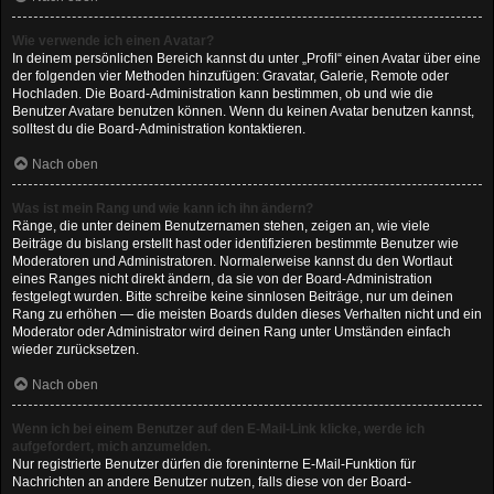
Wie verwende ich einen Avatar?
In deinem persönlichen Bereich kannst du unter „Profil“ einen Avatar über eine
der folgenden vier Methoden hinzufügen: Gravatar, Galerie, Remote oder
Hochladen. Die Board-Administration kann bestimmen, ob und wie die
Benutzer Avatare benutzen können. Wenn du keinen Avatar benutzen kannst,
solltest du die Board-Administration kontaktieren.
Nach oben
Was ist mein Rang und wie kann ich ihn ändern?
Ränge, die unter deinem Benutzernamen stehen, zeigen an, wie viele
Beiträge du bislang erstellt hast oder identifizieren bestimmte Benutzer wie
Moderatoren und Administratoren. Normalerweise kannst du den Wortlaut
eines Ranges nicht direkt ändern, da sie von der Board-Administration
festgelegt wurden. Bitte schreibe keine sinnlosen Beiträge, nur um deinen
Rang zu erhöhen — die meisten Boards dulden dieses Verhalten nicht und ein
Moderator oder Administrator wird deinen Rang unter Umständen einfach
wieder zurücksetzen.
Nach oben
Wenn ich bei einem Benutzer auf den E-Mail-Link klicke, werde ich
aufgefordert, mich anzumelden.
Nur registrierte Benutzer dürfen die foreninterne E-Mail-Funktion für
Nachrichten an andere Benutzer nutzen, falls diese von der Board-