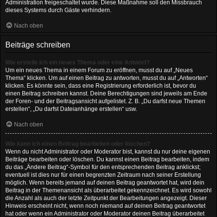
Administration freigeschaltet wurde. Diese Maßnahme soll den Missbrauch
dieses Systems durch Gäste verhindern.
Nach oben
Beiträge schreiben
Wie erstelle ich ein neues Thema oder eine Antwort?
Um ein neues Thema in einem Forum zu eröffnen, musst du auf „Neues
Thema“ klicken. Um auf einen Beitrag zu antworten, musst du auf „Antworten“
klicken. Es könnte sein, dass eine Registrierung erforderlich ist, bevor du
einen Beitrag schreiben kannst. Deine Berechtigungen sind jeweils am Ende
der Foren- und der Beitragsansicht aufgelistet. Z. B. „Du darfst neue Themen
erstellen“, „Du darfst Dateianhänge erstellen“ usw.
Nach oben
Wie kann ich einen Beitrag bearbeiten oder löschen?
Wenn du nicht Administrator oder Moderator bist, kannst du nur deine eigenen
Beiträge bearbeiten oder löschen. Du kannst einen Beitrag bearbeiten, indem
du das „Ändere Beitrag“-Symbol für den entsprechenden Beitrag anklickst;
eventuell ist dies nur für einen begrenzten Zeitraum nach seiner Erstellung
möglich. Wenn bereits jemand auf deinen Beitrag geantwortet hat, wird dein
Beitrag in der Themenansicht als überarbeitet gekennzeichnet. Es wird sowohl
die Anzahl als auch der letzte Zeitpunkt der Bearbeitungen angezeigt. Dieser
Hinweis erscheint nicht, wenn noch niemand auf deinen Beitrag geantwortet
hat oder wenn ein Administrator oder Moderator deinen Beitrag überarbeitet