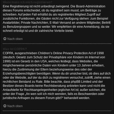
Wozu muss ich mich registrieren?
Eine Registrierung ist nicht unbedingt zwingend. Die Board-Administration
dieses Forums entscheidet, ob du registriert sein musst, um Beiträge zu
schreiben. Auf jeden Fall erhältst du als registriertes Mitglied Zugriff auf
zusätzliche Funktionen, die Gästen nicht zur Verfügung stehen: zum Beispiel
Avatarbilder, Private Nachrichten, E-Mail-Versand an andere Mitglieder, Beitritt
zu Benutzergruppen und so weiter. Wir empfehlen dir eine Anmeldung, da sie
schnell erledigt ist und dir zahlreiche Vorteile bietet.
Nach oben
Was ist COPPA?
COPPA, ausgeschrieben Children’s Online Privacy Protection Act of 1998
(deutsch: Gesetz zum Schutz der Privatsphäre von Kindern im Internet von
1998) ist ein Gesetz in den USA, welches festlegt, dass Websites, die
möglicherweise persönliche Daten von Kindern unter 13 Jahren erheben,
hierzu die Zustimmung der Eltern beziehungsweise des oder der
Erziehungsberechtigten benötigen. Wenn du dir unsicher bist, ob dies auf dich
oder die Website, auf der du dich zu registrieren versuchst, zutrifft, ziehe einen
rechtlichen Beistand zu Rate. Bitte beachte, dass phpBB Limited und der
Besitzer dieses Boards keine Rechtsberatung anbieten kann und nicht die
Anlaufstelle für Rechtsangelegenheiten jeglicher Art ist; außer solchen, die
unter der Frage „An wen soll ich mich wenden, falls es Beschwerden oder
juristische Anfragen zu diesem Forum gibt?“ behandelt werden.
Nach oben