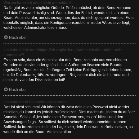
Warum kann ich mich nicht anmelden?
Dafür gibt es viele mögliche Gründe. Prüfe zunächst, ob dein Benutzername
und dein Passwort richtig sind. Wenn dies der Fall ist, wende dich an einen
Board-Administrator, um sicherzugehen, dass du nicht gesperrt wurdest. Es ist
ebenfalls möglich, dass ein Konfigurationsproblem mit der Website vorliegt,
welches ein Administrator lösen muss.
Nach oben
Ich habe mich vor einiger Zeit registriert, kann mich aber nicht mehr
anmelden?!
Es kann sein, dass ein Administrator dein Benutzerkonto aus verschieden
Gründen deaktiviert oder gelöscht hat. Außerdem löschen viele Boards
regelmäßig Benutzer, die für längere Zeit keine Beiträge geschrieben haben,
um die Datenbankgröße zu verringern. Registriere dich einfach erneut und
nimm aktiv an den Diskussionen teil!
Nach oben
Ich habe mein Passwort vergessen!
Das ist nicht schlimm! Wir können dir zwar dein altes Passwort nicht wieder
mitteilen, du kannst es jedoch zurücksetzen. Dies machst du, indem du auf der
Anmelde-Seite auf „Ich habe mein Passwort vergessen“ klickst und den
Anweisungen folgst. So solltest du dich schnell wieder anmelden können.
Solltest du trotzdem nicht in der Lage sein, dein Passwort zurückzusetzen, so
wende dich an die Board-Administration.