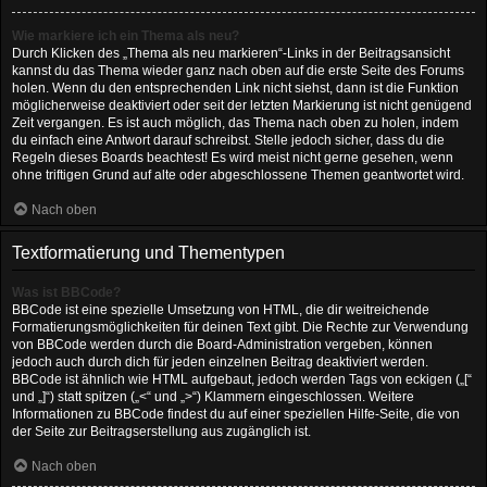
Wie markiere ich ein Thema als neu?
Durch Klicken des „Thema als neu markieren“-Links in der Beitragsansicht
kannst du das Thema wieder ganz nach oben auf die erste Seite des Forums
holen. Wenn du den entsprechenden Link nicht siehst, dann ist die Funktion
möglicherweise deaktiviert oder seit der letzten Markierung ist nicht genügend
Zeit vergangen. Es ist auch möglich, das Thema nach oben zu holen, indem
du einfach eine Antwort darauf schreibst. Stelle jedoch sicher, dass du die
Regeln dieses Boards beachtest! Es wird meist nicht gerne gesehen, wenn
ohne triftigen Grund auf alte oder abgeschlossene Themen geantwortet wird.
Nach oben
Textformatierung und Thementypen
Was ist BBCode?
BBCode ist eine spezielle Umsetzung von HTML, die dir weitreichende
Formatierungsmöglichkeiten für deinen Text gibt. Die Rechte zur Verwendung
von BBCode werden durch die Board-Administration vergeben, können
jedoch auch durch dich für jeden einzelnen Beitrag deaktiviert werden.
BBCode ist ähnlich wie HTML aufgebaut, jedoch werden Tags von eckigen („[“
und „]“) statt spitzen („<“ und „>“) Klammern eingeschlossen. Weitere
Informationen zu BBCode findest du auf einer speziellen Hilfe-Seite, die von
der Seite zur Beitragserstellung aus zugänglich ist.
Nach oben