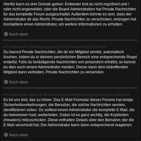
Hierfür kann es drei Gründe geben: Entweder bist du nicht registriert und /
oder nicht angemeldet, oder die Board-Administration hat Private Nachrichten
für das komplette Forum ausgeschaltet. Außerdem könnte es sein, dass der
Administrator dir das Recht, Private Nachrichten zu verschicken, entzogen hat.
Kontaktiere einen Administrator, um weitere Informationen zu erhalten.
Nach oben
Ich bekomme ständig unerwünschte Private Nachrichten!
Du kannst Private Nachrichten, die dir ein Mitglied sendet, automatisch
löschen, indem du in deinem persönlichen Bereich eine entsprechende Regel
erstellst. Falls du belästigende Nachrichten von jemandem erhältst, so kannst
du dies auch einem Administrator melden. Dieser kann dem betreffenden
Mitglied dann verbieten, Private Nachrichten zu versenden.
Nach oben
Ich habe eine Spam-E-Mail von einem Mitglied dieses Forums erhalten!
Es tut uns leid, das zu hören. Das E-Mail-Formular dieses Forums hat einige
Sicherheitsvorkehrungen, die Benutzer, die solche Nachrichten senden,
identifizieren sollen. Du solltest einem Administrator die komplette E-Mail, die
du bekommen hast, weiterleiten. Dabei ist es ganz wichtig, die Kopfzeilen
(Headers) mitzuschicken. Diese enthalten Details über den Benutzer, der die
E-Mail verschickt hat. Der Administrator kann dann entsprechend reagieren.
Nach oben