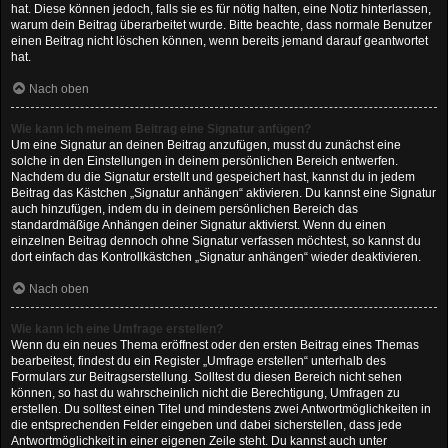
hat. Diese können jedoch, falls sie es für nötig halten, eine Notiz hinterlassen,
warum dein Beitrag überarbeitet wurde. Bitte beachte, dass normale Benutzer
einen Beitrag nicht löschen können, wenn bereits jemand darauf geantwortet
hat.
Nach oben
Wie kann ich meinem Beitrag eine Signatur anfügen?
Um eine Signatur an deinen Beitrag anzufügen, musst du zunächst eine
solche in den Einstellungen in deinem persönlichen Bereich entwerfen.
Nachdem du die Signatur erstellt und gespeichert hast, kannst du in jedem
Beitrag das Kästchen „Signatur anhängen“ aktivieren. Du kannst eine Signatur
auch hinzufügen, indem du in deinem persönlichen Bereich das
standardmäßige Anhängen deiner Signatur aktivierst. Wenn du einen
einzelnen Beitrag dennoch ohne Signatur verfassen möchtest, so kannst du
dort einfach das Kontrollkästchen „Signatur anhängen“ wieder deaktivieren.
Nach oben
Wie kann ich eine Umfrage erstellen?
Wenn du ein neues Thema eröffnest oder den ersten Beitrag eines Themas
bearbeitest, findest du ein Register „Umfrage erstellen“ unterhalb des
Formulars zur Beitragserstellung. Solltest du diesen Bereich nicht sehen
können, so hast du wahrscheinlich nicht die Berechtigung, Umfragen zu
erstellen. Du solltest einen Titel und mindestens zwei Antwortmöglichkeiten in
die entsprechenden Felder eingeben und dabei sicherstellen, dass jede
Antwortmöglichkeit in einer eigenen Zeile steht. Du kannst auch unter