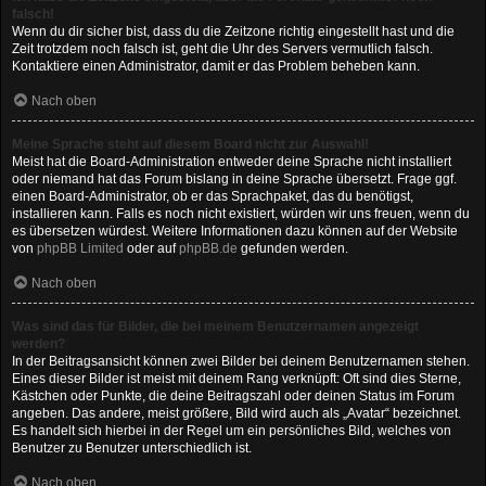
falsch!
Wenn du dir sicher bist, dass du die Zeitzone richtig eingestellt hast und die
Zeit trotzdem noch falsch ist, geht die Uhr des Servers vermutlich falsch.
Kontaktiere einen Administrator, damit er das Problem beheben kann.
Nach oben
Meine Sprache steht auf diesem Board nicht zur Auswahl!
Meist hat die Board-Administration entweder deine Sprache nicht installiert
oder niemand hat das Forum bislang in deine Sprache übersetzt. Frage ggf.
einen Board-Administrator, ob er das Sprachpaket, das du benötigst,
installieren kann. Falls es noch nicht existiert, würden wir uns freuen, wenn du
es übersetzen würdest. Weitere Informationen dazu können auf der Website
von
phpBB Limited
oder auf
phpBB.de
gefunden werden.
Nach oben
Was sind das für Bilder, die bei meinem Benutzernamen angezeigt
werden?
In der Beitragsansicht können zwei Bilder bei deinem Benutzernamen stehen.
Eines dieser Bilder ist meist mit deinem Rang verknüpft: Oft sind dies Sterne,
Kästchen oder Punkte, die deine Beitragszahl oder deinen Status im Forum
angeben. Das andere, meist größere, Bild wird auch als „Avatar“ bezeichnet.
Es handelt sich hierbei in der Regel um ein persönliches Bild, welches von
Benutzer zu Benutzer unterschiedlich ist.
Nach oben