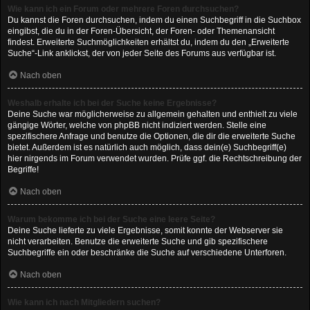
Wie kann ich ein Forum oder mehrere Foren durchsuchen?
Du kannst die Foren durchsuchen, indem du einen Suchbegriff in die Suchbox
eingibst, die du in der Foren-Übersicht, der Foren- oder Themenansicht
findest. Erweiterte Suchmöglichkeiten erhältst du, indem du den „Erweiterte
Suche“-Link anklickst, der von jeder Seite des Forums aus verfügbar ist.
Nach oben
Weshalb erhalte ich bei der Suche keine Ergebnisse?
Deine Suche war möglicherweise zu allgemein gehalten und enthielt zu viele
gängige Wörter, welche von phpBB nicht indiziert werden. Stelle eine
spezifischere Anfrage und benutze die Optionen, die dir die erweiterte Suche
bietet. Außerdem ist es natürlich auch möglich, dass dein(e) Suchbegriff(e)
hier nirgends im Forum verwendet wurden. Prüfe ggf. die Rechtschreibung der
Begriffe!
Nach oben
Warum bekomme ich bei der Suche eine leere Seite?
Deine Suche lieferte zu viele Ergebnisse, somit konnte der Webserver sie
nicht verarbeiten. Benutze die erweiterte Suche und gib spezifischere
Suchbegriffe ein oder beschränke die Suche auf verschiedene Unterforen.
Nach oben
Wie kann ich nach Mitgliedern suchen?