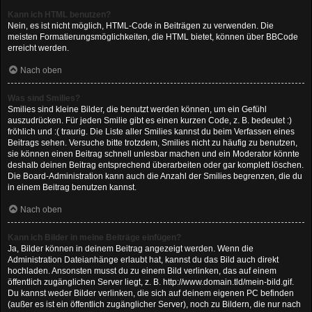
Kann ich HTML benutzen?
Nein, es ist nicht möglich, HTML-Code in Beiträgen zu verwenden. Die
meisten Formatierungsmöglichkeiten, die HTML bietet, können über BBCode
erreicht werden.
Nach oben
Was sind Smilies?
Smilies sind kleine Bilder, die benutzt werden können, um ein Gefühl
auszudrücken. Für jeden Smilie gibt es einen kurzen Code, z. B. bedeutet :)
fröhlich und :( traurig. Die Liste aller Smilies kannst du beim Verfassen eines
Beitrags sehen. Versuche bitte trotzdem, Smilies nicht zu häufig zu benutzen,
sie können einen Beitrag schnell unlesbar machen und ein Moderator könnte
deshalb deinen Beitrag entsprechend überarbeiten oder gar komplett löschen.
Die Board-Administration kann auch die Anzahl der Smilies begrenzen, die du
in einem Beitrag benutzen kannst.
Nach oben
Kann ich Bilder in meine Beiträge einfügen?
Ja, Bilder können in deinem Beitrag angezeigt werden. Wenn die
Administration Dateianhänge erlaubt hat, kannst du das Bild auch direkt
hochladen. Ansonsten musst du zu einem Bild verlinken, das auf einem
öffentlich zugänglichen Server liegt, z. B. http://www.domain.tld/mein-bild.gif.
Du kannst weder Bilder verlinken, die sich auf deinem eigenen PC befinden
(außer es ist ein öffentlich zugänglicher Server), noch zu Bildern, die nur nach