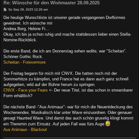
Re: Wünsche für den Wishmaster 28.09.2025
B
So Sep 28, 2025 12:26 am
e
i
Die heutige Wunschliste ist unserer gerade vergangenen Dorfkirmes
t
gewidmet. Ich wünsche mir
r
a
Andrea Berg, Helene Fi...
g
Okay, ich bin ja schon ruhig und mache stattdessen lieber einen Stella-
Nomine-Rückblick.
Die erste Band, die ich am Donnerstag sehen wollte, war "Scheitan".
Schöner Gothic Rock.
Scheitan - Forevermore
Der Freitag begann für mich mit CNVX. Die hatten noch mit der
Sommerhitze zu kämpfen, und France hat es dann auch ganz schnell
aufgegeben, wild auf der Bühne herum zu springen.
CNVX - Face your Fears
<- Der neue Titel, ist das schon in streambarer
Form erhältlich?
Die nächste Band -"Aux Animaux"- war für mich die Neuentdeckung des
Wochenendes. Musikalisch klar unter Wave einzuordnen. Oder genauer
gesagt Haunted Wave. Und damit das auch schön gruselig klingt kommt
ein Theremin zum Einsatz. Auf jeden Fall was fürs Auge
Aux Animaux - Blackout