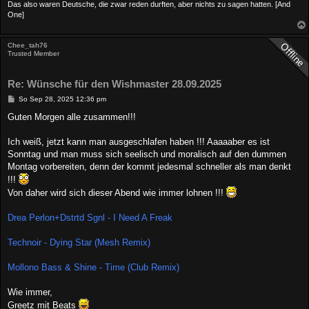
Das also waren Deutsche, die zwar reden durften, aber nichts zu sagen hatten. [And
One]
Chee_tah76
Trusted Member
Re: Wünsche für den Wishmaster 28.09.2025
B
So Sep 28, 2025 12:36 pm
e
i
Guten Morgen alle zusammen!!!
t
r
a
Ich weiß, jetzt kann man ausgeschlafen haben !!! Aaaaaber es ist
g
Sonntag und man muss sich seelisch und moralisch auf den dummen
Montag vorbereiten, denn der kommt jedesmal schneller als man denkt
!!!
Von daher wird sich dieser Abend wie immer lohnen !!!
Drea Perlon+Dstrtd Sgnl - I Need A Freak
Technoir - Dying Star (Mesh Remix)
Mollono Bass & Shine - Time (Club Remix)
Wie immer,
Greetz mit Beats