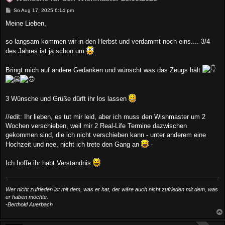
B
So Aug 17, 2025 6:14 pm
e
i
Meine Lieben,
t
r
a
so langsam kommen wir in den Herbst und verdammt noch eins.... 3/4
g
des Jahres ist ja schon um
Bringt mich auf andere Gedanken und wünscht was das Zeugs hält
3 Wünsche und Grüße dürft ihr los lassen
//edit: Ihr lieben, es tut mir leid, aber ich muss den Wishmaster um 2
Wochen verschieben, weil mir 2 Real-Life Termine dazwischen
gekommen sind, die ich nicht verschieben kann - unter anderem eine
Hochzeit und nee, nicht ich trete den Gang an
-
Ich hoffe ihr habt Verständnis
Wer nicht zufrieden ist mit dem, was er hat, der wäre auch nicht zufrieden mit dem, was
er haben möchte.
-Berthold Auerbach