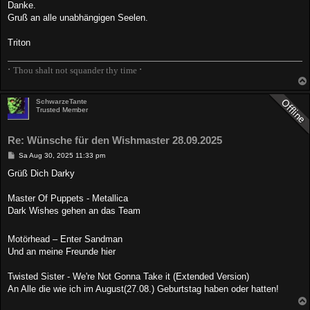
Danke.
Gruß an alle unabhängigen Seelen.
Triton
∙
∙
Thou shalt not squander thy time
SchwarzeTante
Trusted Member
Re: Wünsche für den Wishmaster 28.09.2025
B
Sa Aug 30, 2025 11:33 pm
e
i
Grüß Dich Darky
t
r
a
Master Of Puppets - Metallica
g
Dark Wishes gehen an das Team
Motörhead – Enter Sandman
Und an meine Freunde hier
Twisted Sister - We're Not Gonna Take it (Extended Version)
An Alle die wie ich im August(27.08.) Geburtstag haben oder hatten!