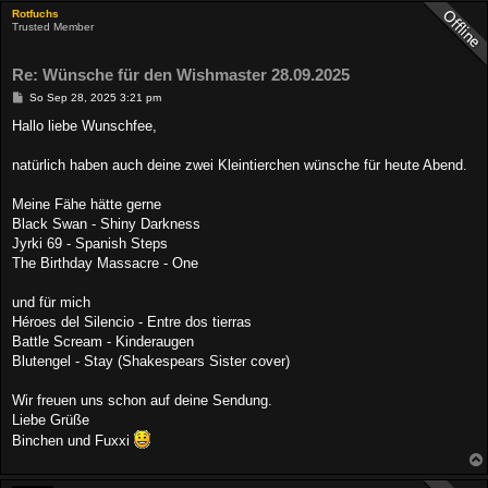
Rotfuchs
Trusted Member
Re: Wünsche für den Wishmaster 28.09.2025
B
So Sep 28, 2025 3:21 pm
e
i
Hallo liebe Wunschfee,
t
r
a
natürlich haben auch deine zwei Kleintierchen wünsche für heute Abend.
g
Meine Fähe hätte gerne
Black Swan - Shiny Darkness
Jyrki 69 - Spanish Steps
The Birthday Massacre - One
und für mich
Héroes del Silencio - Entre dos tierras
Battle Scream - Kinderaugen
Blutengel - Stay (Shakespears Sister cover)
Wir freuen uns schon auf deine Sendung.
Liebe Grüße
Binchen und Fuxxi