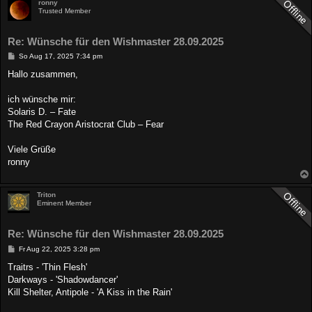
ronny
Trusted Member
Re: Wünsche für den Wishmaster 28.09.2025
B
So Aug 17, 2025 7:34 pm
e
i
Hallo zusammen,
t
r
a
ich wünsche mir:
g
Solaris D. – Fate
The Red Crayon Aristocrat Club – Fear
Viele Grüße
ronny
Triton
Eminent Member
Re: Wünsche für den Wishmaster 28.09.2025
B
Fr Aug 22, 2025 3:28 pm
e
i
Traitrs - 'Thin Flesh'
t
Darkways - 'Shadowdancer'
r
a
Kill Shelter, Antipole - 'A Kiss in the Rain'
g