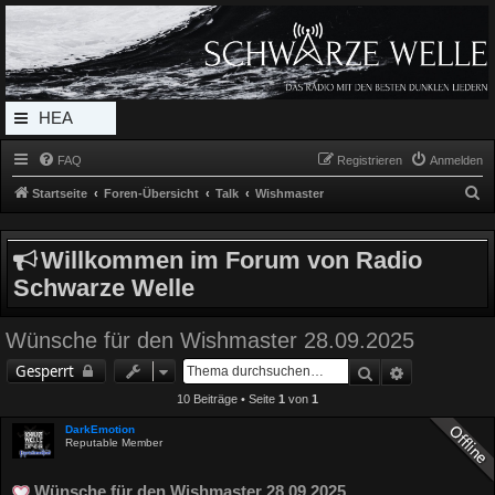
Radio Schwarze Welle Forum
Das Radio mit den Besten Dunklen Liedern
HEA
DERL
FAQ
Registrieren
Anmelden
INK_
S
Startseite
Foren-Übersicht
Talk
Wishmaster
MEN
u
c
U
Willkommen im Forum von Radio
h
Schwarze Welle
e
Wünsche für den Wishmaster 28.09.2025
Suche
Erweiterte 
Gesperrt
10 Beiträge • Seite
1
von
1
DarkEmotion
Reputable Member
Wünsche für den Wishmaster 28.09.2025