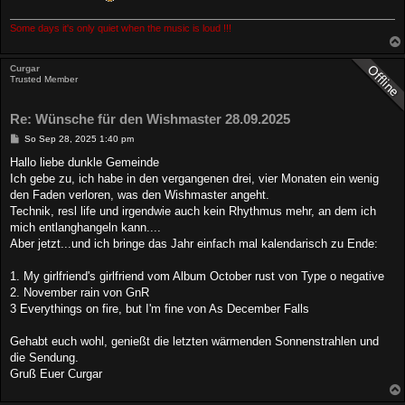
Some days it's only quiet when the music is loud !!!
Curgar
Trusted Member
Re: Wünsche für den Wishmaster 28.09.2025
B
So Sep 28, 2025 1:40 pm
e
i
Hallo liebe dunkle Gemeinde
t
Ich gebe zu, ich habe in den vergangenen drei, vier Monaten ein wenig
r
a
den Faden verloren, was den Wishmaster angeht.
g
Technik, resl life und irgendwie auch kein Rhythmus mehr, an dem ich
mich entlanghangeln kann....
Aber jetzt...und ich bringe das Jahr einfach mal kalendarisch zu Ende:
1. My girlfriend's girlfriend vom Album October rust von Type o negative
2. November rain von GnR
3 Everythings on fire, but I'm fine von As December Falls
Gehabt euch wohl, genießt die letzten wärmenden Sonnenstrahlen und
die Sendung.
Gruß Euer Curgar