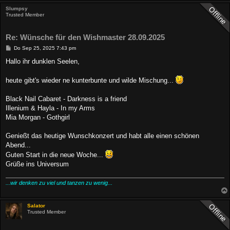
Slumpsy
Trusted Member
Re: Wünsche für den Wishmaster 28.09.2025
B
Do Sep 25, 2025 7:43 pm
e
i
Hallo ihr dunklen Seelen,
t
r
a
heute gibt's wieder ne kunterbunte und wilde Mischung...
g
Black Nail Cabaret - Darkness is a friend
Illenium & Hayla - In my Arms
Mia Morgan - Gothgirl
Genießt das heutige Wunschkonzert und habt alle einen schönen
Abend...
Guten Start in die neue Woche...
Grüße ins Universum
...wir denken zu viel und tanzen zu wenig...
Salator
Trusted Member