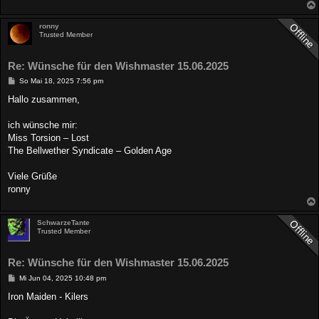
ronny
Trusted Member
Re: Wünsche für den Wishmaster 15.06.2025
B
So Mai 18, 2025 7:56 pm
e
i
Hallo zusammen,
t
r
a
ich wünsche mir:
g
Miss Torsion – Lost
The Bellwether Syndicate – Golden Age
Viele Grüße
ronny
SchwarzeTante
Trusted Member
Re: Wünsche für den Wishmaster 15.06.2025
B
Mi Jun 04, 2025 10:48 pm
e
i
Iron Maiden - Kilers
t
r