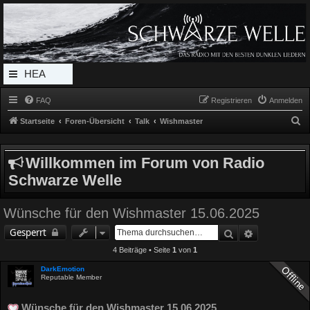
Radio Schwarze Welle Forum
Das Radio mit den Besten Dunklen Liedern
HEA
DERL
FAQ
Registrieren
Anmelden
INK_
S
Startseite
Foren-Übersicht
Talk
Wishmaster
MEN
u
c
U
Willkommen im Forum von Radio
h
Schwarze Welle
e
Wünsche für den Wishmaster 15.06.2025
Suche
Erweiterte 
Gesperrt
4 Beiträge • Seite
1
von
1
DarkEmotion
Reputable Member
Wünsche für den Wishmaster 15.06.2025