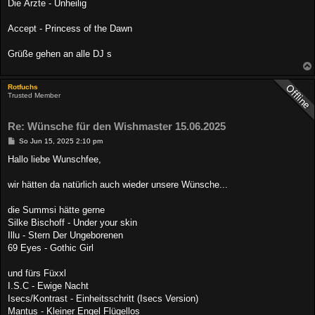
a
Die Ärzte - Unheilig
g
Accept - Princess of the Dawn
Grüße gehen an alle DJ s
Rotfuchs
Trusted Member
Re: Wünsche für den Wishmaster 15.06.2025
B
So Jun 15, 2025 2:10 pm
e
i
Hallo liebe Wunschfee,
t
r
a
wir hätten da natürlich auch wieder unsere Wünsche...
g
die Summsi hätte gerne
Silke Bischoff - Under your skin
Illu - Stern Der Ungeborenen
69 Eyes - Gothic Girl
und fürs Füxxl
I.S.C - Ewige Nacht
Isecs/Kontrast - Einheitsschritt (Isecs Version)
Mantus - Kleiner Engel Flügellos