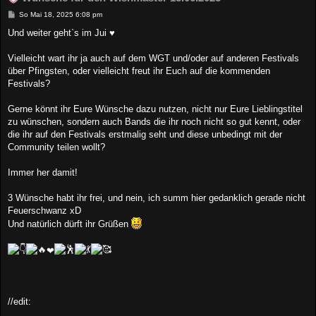
B
So Mai 18, 2025 6:08 pm
e
i
Und weiter geht`s im Jui ♥
t
r
a
Vielleicht wart ihr ja auch auf dem WGT und/oder auf anderen Festivals
g
über Pfingsten, oder vielleicht freut ihr Euch auf die kommenden
Festivals?
Gerne könnt ihr Eure Wünsche dazu nutzen, nicht nur Eure Lieblingstitel
zu wünschen, sondern auch Bands die ihr noch nicht so gut kennt, oder
die ihr auf den Festivals erstmalig seht und diese unbedingt mit der
Community teilen wollt?
Immer her damit!
3 Wünsche habt ihr frei, und nein, ich summ hier gedanklich gerade nicht
Feuerschwanz xD
Und natürlich dürft ihr Grüßen
❤
//edit: