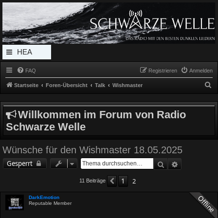
Radio Schwarze Welle Forum
Das Radio mit den Besten Dunklen Liedern
HEA
DERL
FAQ
Registrieren
Anmelden
INK_
S
Startseite
Foren-Übersicht
Talk
Wishmaster
MEN
u
c
U
Willkommen im Forum von Radio
h
Schwarze Welle
e
Wünsche für den Wishmaster 18.05.2025
Suche
Erweiterte 
Gesperrt
1
2
Vorherige
11 Beiträge
DarkEmotion
Reputable Member