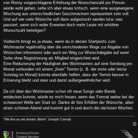
von Ronny vorgeschlagene Erhöhung der Wunschanzahl pro Person
würde wohl gehen, sehe ich aber etwas kritisch, wenn eine ausgewogene
Mischung aus unterschiedlichen Geschmäckern repräsentiert sein soll.
Und auf wie viele Wünsche soll dann aufgestockt werden bzw. was
passiert, wenn sich wider Erwarten doch mehr Leute mit erhöhter
Wunschzahl beteiligen?
Vielleicht bringt es ja etwas, wenn du in deinen Startposts zum
Wishmaster regelmäßig über die verschiedenen Wege zur Abgabe von
Wünschen informierst oder auch ein Weg zur Wunschabgabe auf eurer
Seite ohne Registrierung als Mitglied eingerichtet wird.
Eine Reduzierung der Häufigkeit des Wishmasters auf eine Sendung pro
Monat verbunden mit einem „fixen“ Termin (z. B. der erste oder letzte
Sonntag im Monat) könnte ebenfalls helfen, dass der Termin besser in
Erinerung bleibt und rarer und damit außergewöhnlicher wird.
Da ich über den Wishmaster schon oft neue Songs oder Bands
entdecken konnte, würde es mich freuen, wenn das Format weiter bei der
schwarzen Welle am Start ist. Danke dir fürs Erfüllen der Wünsche, allen
einen schönen Abend und kommt gut in und durch die nächsten Wochen.
"We live as we dream. Alone" Joseph Conrad
SchwarzeTante
Trusted Member