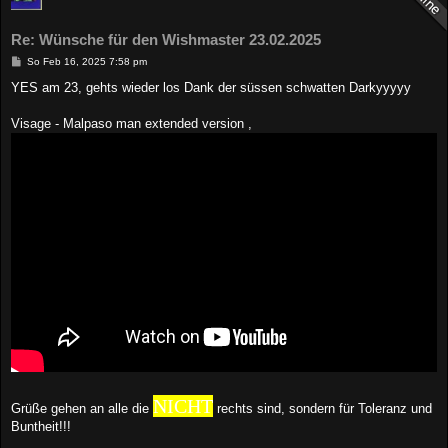
Re: Wünsche für den Wishmaster 23.02.2025
B
So Feb 16, 2025 7:58 pm
e
i
YES am 23, gehts wieder los Dank der süssen schwatten Darkyyyyy
t
r
a
Visage - Malpaso man extended version ,
g
NICHT
Grüße gehen an alle die
rechts sind, sondern für Toleranz und
Buntheit!!!