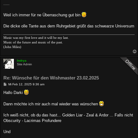
.....
Weil ich immer für ne Überraschung gut bin
Die dicke olle Tante aus dem Ruhrgebiet grüßt das schwearze Universum
Music was my first love and it will be my last.
Music of the future and music of the past.
(John Miles)
Indrya
Site Admin
Re: Wünsche für den Wishmaster 23.02.2025
B
Mi Feb 12, 2025 9:36 am
e
i
Hallo Darki
t
r
a
Dann möchte ich mir auch mal wieder was wünschen
g
Ich weiß nicht, ob du das hast... Golden Liar - Zeal & Ardor ... Falls nicht
Obscurity - Lacrimas Profundere
Und