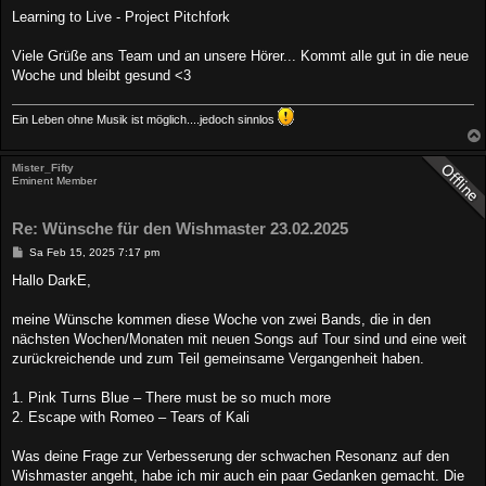
Learning to Live - Project Pitchfork
Viele Grüße ans Team und an unsere Hörer... Kommt alle gut in die neue
Woche und bleibt gesund <3
Ein Leben ohne Musik ist möglich....jedoch sinnlos
Mister_Fifty
Eminent Member
Re: Wünsche für den Wishmaster 23.02.2025
B
Sa Feb 15, 2025 7:17 pm
e
i
Hallo DarkE,
t
r
a
meine Wünsche kommen diese Woche von zwei Bands, die in den
g
nächsten Wochen/Monaten mit neuen Songs auf Tour sind und eine weit
zurückreichende und zum Teil gemeinsame Vergangenheit haben.
1. Pink Turns Blue – There must be so much more
2. Escape with Romeo – Tears of Kali
Was deine Frage zur Verbesserung der schwachen Resonanz auf den
Wishmaster angeht, habe ich mir auch ein paar Gedanken gemacht. Die