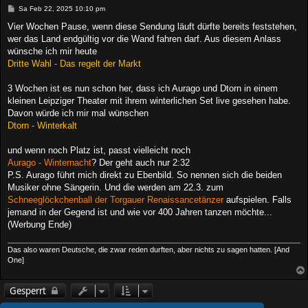
B
Sa Feb 22, 2025 10:10 pm
e
i
Vier Wochen Pause, wenn diese Sendung läuft dürfte bereits feststehen,
t
wer das Land endgültig vor die Wand fahren darf. Aus diesem Anlass
r
a
wünsche ich mir heute
g
Dritte Wahl - Das regelt der Markt
3 Wochen ist es nun schon her, dass ich Aurago und Dtorn in einem
kleinen Leipziger Theater mit ihrem winterlichen Set live gesehen habe.
Davon würde ich mir mal wünschen
Dtorn - Winterkalt
und wenn noch Platz ist, passt vielleicht noch
Aurago - Winternacht
? Der geht auch nur 2:32
P.S. Aurago führt mich direkt zu Ebenbild. So nennen sich die beiden
Musiker ohne Sängerin. Und die werden am 22.3. zum
Schneeglöckchenball der Torgauer Renaissancetänzer
aufspielen. Falls
jemand in der Gegend ist und wie vor 400 Jahren tanzen möchte...
(Werbung Ende)
Das also waren Deutsche, die zwar reden durften, aber nichts zu sagen hatten. [And
One]
Gesperrt