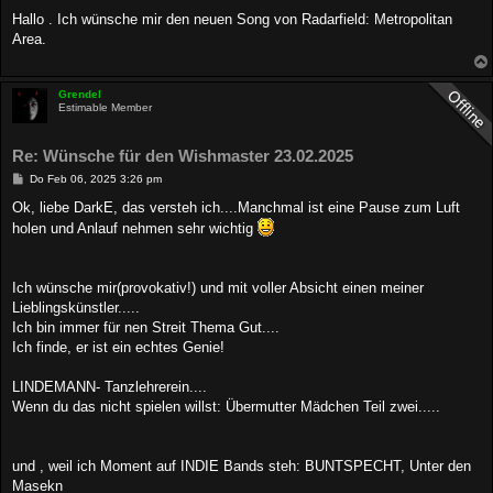
e
i
Hallo . Ich wünsche mir den neuen Song von Radarfield: Metropolitan
t
Area.
r
a
g
Grendel
Estimable Member
Re: Wünsche für den Wishmaster 23.02.2025
B
Do Feb 06, 2025 3:26 pm
e
i
Ok, liebe DarkE, das versteh ich....Manchmal ist eine Pause zum Luft
t
holen und Anlauf nehmen sehr wichtig
r
a
g
Ich wünsche mir(provokativ!) und mit voller Absicht einen meiner
Lieblingskünstler.....
Ich bin immer für nen Streit Thema Gut....
Ich finde, er ist ein echtes Genie!
LINDEMANN- Tanzlehrerein....
Wenn du das nicht spielen willst: Übermutter Mädchen Teil zwei.....
und , weil ich Moment auf INDIE Bands steh: BUNTSPECHT, Unter den
Masekn