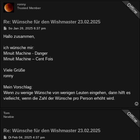
ronny
Trusted Member
Re: Wünsche für den Wishmaster 23.02.2025
B
So Jan 26, 2025 6:37 pm
e
i
Hallo zusammen,
t
r
a
ich wünsche mir:
g
Minuit Machine - Danger
Minuit Machine – Cent Fois
Viele Grüße
ronny
Mein Vorschlag:
Wenn zu wenige Wünsche von wenigen Leuten eingehen, dann hilft es
vielleicht, wenn die Zahl der Wünsche pro Person erhöht wird.
Tom
Newbie
Re: Wünsche für den Wishmaster 23.02.2025
B
Di Feb 04, 2025 4:37 pm