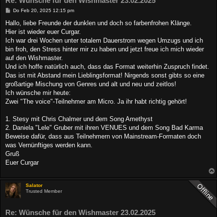
Re: Wünsche für den Wishmaster 23.02.2025
B
Do Feb 20, 2025 12:15 pm
e
i
Hallo, liebe Freunde der dunklen und doch so farbenfrohen Klänge.
t
Hier ist wieder euer Curgar.
r
a
Ich war drei Wochen unter totalem Dauerstrom wegen Umzugs und ich
g
bin froh, den Stress hinter mir zu haben und jetzt freue ich mich wieder
auf den Wishmaster.
Und ich hoffe natürlich auch, dass das Format weiterhin Zuspruch findet.
Das ist mit Abstand mein Lieblingsformat! Nirgends sonst gibts so eine
großartige Mischung von Genres und alt und neu und zeitlos!
Ich wünsche mir heute:
Zwei "The voice"-Teilnehmer am Micro. Ja ihr habt richtig gehört!
1. Stesy mit Chris Chalmer und dem Song Amethyst
2. Daniela "Lele" Gruber mit ihren VENUES und dem Song Bad Karma
Beweise dafür, dass aus Teilnehmern von Mainstream-Formaten doch
was Vernünftiges werden kann.
Gruß
Euer Curgar
Salator
Trusted Member
Re: Wünsche für den Wishmaster 23.02.2025