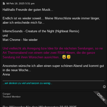
B
Mi Feb 19, 2025 5:51 pm
e
i
Hallihallo Freunde der guten Musik...
t
r
a
Endlich ist es wieder soweit... Meine Wunschliste wurde immer länger,
g
aber ich entscheide mich für...
InfernoSounds - Creature of the Night (Highbeat Remix)
und
Mari Chrome - Nie wieder
Und vielleicht als Anregung bzw Idee für die nächsten Sendungen, so ne
Art Themenabend von einem oder zwei RSW Hörern, die die ganze
Sendung mit ihren Wünschen ausrichten...
Ansonsten wünsche ich allen einen super schönen Abend und kommt gut
in die neue Woche...
Anna
...wir denken zu viel und tanzen zu wenig...
Curgar
Trusted Member