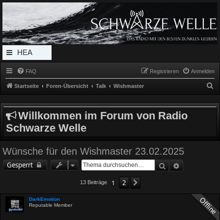
Radio Schwarze Welle Forum
Das Radio mit den Besten Dunklen Liedern
HEA
DERL
FAQ
Registrieren
Anmelden
INK_
S
Startseite
Foren-Übersicht
Talk
Wishmaster
MEN
u
c
U
Willkommen im Forum von Radio
h
Schwarze Welle
e
Wünsche für den Wishmaster 23.02.2025
Suche
Erweiterte 
Gesperrt
1
2
Nächste
13 Beiträge
DarkEmotion
Reputable Member