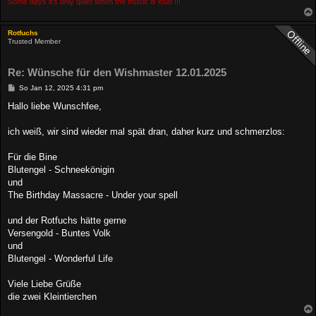
Some days it's only quiet when the music is loud !!!
Rotfuchs
Trusted Member
Re: Wünsche für den Wishmaster 12.01.2025
B
So Jan 12, 2025 4:31 pm
e
i
Hallo liebe Wunschfee,
t
r
a
ich weiß, wir sind wieder mal spät dran, daher kurz und schmerzlos:
g
Für die Bine
Blutengel - Schneekönigin
und
The Birthday Massacre - Under your spell
und der Rotfuchs hätte gerne
Versengold - Buntes Volk
und
Blutengel - Wonderful Life
Viele Liebe Grüße
die zwei Kleintierchen