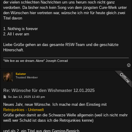
der vielen schlechten Nachrichten um uns herum noch nicht ganz
verdorben. Da bisher noch kein Song von dem jüngsten Cure-Werk unter
den Wünschen hier vertreten war, wünsche ich mir für heute gleich zwei
Titel davon
1. Nothing is forever
2. All I ever am
Liebe Grüße gehen an das gesamte RSW-Team und die geschätzte
Hörerschaft.
"We live as we dream. Alone" Joseph Conrad
Salator
Trusted Member
Re: Wünsche für den Wishmaster 12.01.2025
B
So Jan 12, 2025 12:40 pm
e
i
Neues Jahr, neue Wünsche. Ich mache mal den Einstieg mit
t
Retrojunkies - Unterwelt
r
a
Grüße gehen damit an die Schwarze Welle allgemein (weil ich nicht mehr
g
weiß wer Schuld ist dass ich die Retrojunkies kenne)
und als 2. ein Titel aus dem Gaming-Bereich