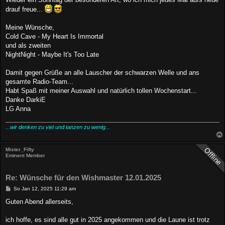
g
drauf freue...
Meine Wünsche,
Cold Cave - My Heart Is Immortal
und als zweiten
NightNight - Maybe It's Too Late
Damit gegen Grüße an alle Lauscher der schwarzen Welle und ans
gesamte Radio-Team...
Habt Spaß mit meiner Auswahl und natürlich tollen Wochenstart...
Danke DarkiE
LG Anna
...wir denken zu viel und tanzen zu wenig...
Mister_Fifty
Eminent Member
Re: Wünsche für den Wishmaster 12.01.2025
B
So Jan 12, 2025 11:29 am
e
i
Guten Abend allerseits,
t
r
a
ich hoffe, es sind alle gut in 2025 angekommen und die Laune ist trotz
g