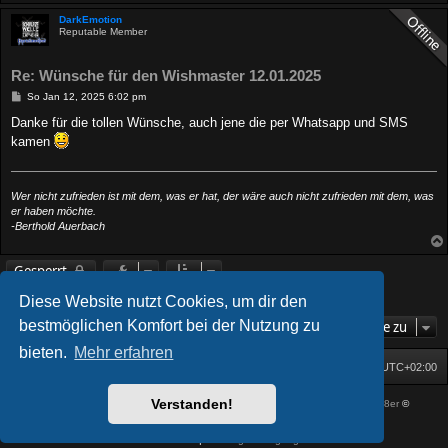
DarkEmotion
Reputable Member
Re: Wünsche für den Wishmaster 12.01.2025
B
So Jan 12, 2025 6:02 pm
e
i
Danke für die tollen Wünsche, auch jene die per Whatsapp und SMS
t
kamen
r
a
g
Wer nicht zufrieden ist mit dem, was er hat, der wäre auch nicht zufrieden mit dem, was
er haben möchte.
-Berthold Auerbach
Gesperrt
10 Beiträge • Seite
1
von
1
Diese Website nutzt Cookies, um dir den
bestmöglichen Komfort bei der Nutzung zu
Gehe zu
bieten.
Mehr erfahren
Startseite
Foren-Übersicht
Alle Zeiten sind
UTC+02:00
Verstanden!
Powered by
phpBB
® Forum Software © phpBB Limited
| DVGFX by:
Prosk8er
©
Deutsche Übersetzung durch
phpBB.de
Datenschutz
|
Nutzungsbedingungen