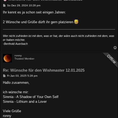
B
So Dez 29, 2024 10:28 pm
e
i
Ihr kennt es ja schon seit einigen Jahren:
t
r
a
2 Wünsche und Grüße dürft ihr gern platzieren
g
Wer nicht zufrieden ist mit dem, was er hat, der wäre auch nicht zufrieden mit dem, was
er haben möchte.
-Berthold Auerbach
ronny
Trusted Member
Re: Wünsche für den Wishmaster 12.01.2025
B
Fr Jan 03, 2025 5:28 pm
e
i
Hallo zusammen,
t
r
a
ich wünsche mir:
g
Sirenia - A Shadow of Your Own Self
Sirenia - Lithium and a Lover
Viele Grüße
ronny