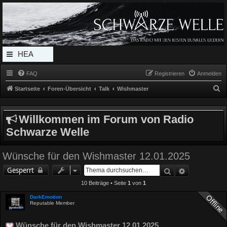
Radio Schwarze Welle Forum
Das Radio mit den Besten Dunklen Liedern
HEA
DERL
FAQ
Registrieren
Anmelden
INK_
S
Startseite
Foren-Übersicht
Talk
Wishmaster
MEN
u
c
U
Willkommen im Forum von Radio
h
Schwarze Welle
e
Wünsche für den Wishmaster 12.01.2025
Suche
Erweiterte 
Gesperrt
10 Beiträge • Seite
1
von
1
DarkEmotion
Reputable Member
Wünsche für den Wishmaster 12.01.2025