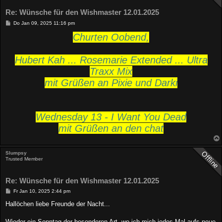
Re: Wünsche für den Wishmaster 12.01.2025
B
Do Jan 09, 2025 11:16 pm
e
i
Churten Oobend,
t
r
a
Hubert Kah ... Rosemarie Extended ... Ultra
g
Traxx Mix
mit Grüßen an Pixie und Darki
Wednesday 13 - I Want You Dead
mit Grüßen an den chat
Slumpsy
Trusted Member
Re: Wünsche für den Wishmaster 12.01.2025
B
Fr Jan 10, 2025 2:44 pm
e
i
Hallöchen liebe Freunde der Nacht...
t
r
a
Wieder ein Sonntag der besonderen Art, wo ich mich jedes Mal aufs neue