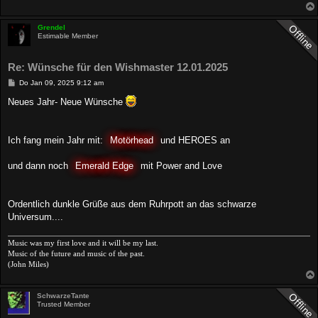
Grendel
Estimable Member
Re: Wünsche für den Wishmaster 12.01.2025
B
Do Jan 09, 2025 9:12 am
e
i
Neues Jahr- Neue Wünsche
t
r
a
g
Ich fang mein Jahr mit:
Motörhead
und HEROES an
und dann noch
Emerald Edge
mit Power and Love
Ordentlich dunkle Grüße aus dem Ruhrpott an das schwarze
Universum....
Music was my first love and it will be my last.
Music of the future and music of the past.
(John Miles)
SchwarzeTante
Trusted Member