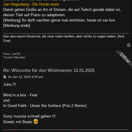
Jan Hegenberg - Die Horde rennt
Damit gehen Grüße an Art of Stream, die auf Twitch gerade dabei ist,
diesen Titel auf Piano zu adaptieren.
[Werbung] Ihr dürft nachher gerne mal reinhören, heute ist sie live
[Werbung ende]
Das also waren Deutsche, die zwar reden durften, aber nichts zu sagen hatten. [And
One]
Chee_tah76
Trusted Member
Re: Wünsche für den Wishmaster 12.01.2025
B
So Jan 12, 2025 4:05 pm
e
i
Juhu !!!
t
r
a
Mind.in.a.box - Fear
g
und
In Good Faith - Unser the Surface (Pos:2 Remix)
Sorry musste schnell gehen !!!
Greetz mit Beats