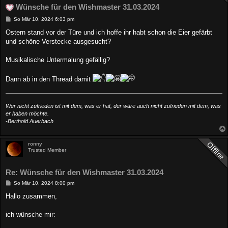
Wünsche für den Wishmaster 31.03.2024
B
So Mär 10, 2024 6:03 pm
e
i
Ostern stand vor der Türe und ich hoffe ihr habt schon die Eier gefärbt
t
und schöne Verstecke ausgesucht?
r
a
g
Musikalische Untermalung gefällig?
Dann ab in den Thread damit
Wer nicht zufrieden ist mit dem, was er hat, der wäre auch nicht zufrieden mit dem, was
er haben möchte.
-Berthold Auerbach
ronny
Trusted Member
Re: Wünsche für den Wishmaster 31.03.2024
B
So Mär 10, 2024 8:00 pm
e
i
Hallo zusammen,
t
r
a
ich wünsche mir:
g