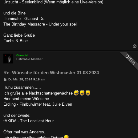
Unzucht - Seelenblind (Wenn möglich eine Live-Version)
und die Bine
Illuminate - Glaubst Du
The Birthday Massacre - Under your spell
Ganz liebe Grüße
Fuchs & Bine
Grendel
Estimable Member
Re: Wünsche für den Wishmaster 31.03.2024
B
Do Mär 28, 2024 9:19 am
e
i
Huhu zusammen......
t
Ich grüße alle Nachtschattengewächse
r
a
Hier sind meine Wünsche :
g
Erdling - Fimbulwinter feat. Julie Elven
und der zweite:
tAKiDA - The Loneliest Hour
Öfter mal was Anderes...
Ich wünsche allen schöne Ostern