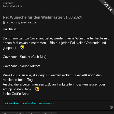
Slumpsy
Trusted Member
Re: Wünsche für den Wishmaster 31.03.2024
B
So Mär 31, 2024 3:31 pm
e
i
Hallihallo...
t
r
a
Da ich morgen zu Covenant gehe, werden meine Wünsche für heute mich
g
schon Mal etwas einstimmen... Bin auf jeden Fall voller Vorfreude und
gespannt...
Covenant - Stalker (Club Mix)
Covenant - Sound Mirrors
Viele Grüße an alle, die gegrüßt werden wollen... Genießt noch den
restlichen freien Tag...
An die, die arbeiten müssen z.B. an Tankstellen, Krankenhäuser oder
ect.pp. vielen Dank...
Liebe Grüße Anna
...wir denken zu viel und tanzen zu wenig...