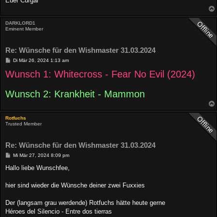
Euer Curgar
DARKLORD1
Eminent Member
Re: Wünsche für den Wishmaster 31.03.2024
B
Di Mär 26, 2024 1:13 am
e
Wunsch 1: Whitecross - Fear No Evil (2024)
i
t
r
a
Wunsch 2: Krankheit - Mammon
g
Rotfuchs
Trusted Member
Re: Wünsche für den Wishmaster 31.03.2024
B
Mi Mär 27, 2024 8:09 pm
e
i
Hallo liebe Wunschfee,
t
r
a
hier sind wieder die Wünsche deiner zwei Fuxxies
g
Der (langsam grau werdende) Rotfuchs hätte heute gerne
Héroes del Silencio - Entre dos tierras