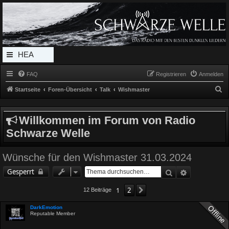
Radio Schwarze Welle Forum
Das Radio mit den Besten Dunklen Liedern
HEA
DERL
FAQ
Registrieren
Anmelden
INK_
S
Startseite
Foren-Übersicht
Talk
Wishmaster
MEN
u
c
U
Willkommen im Forum von Radio
h
Schwarze Welle
e
Wünsche für den Wishmaster 31.03.2024
Suche
Erweiterte 
Gesperrt
1
2
Nächste
12 Beiträge
DarkEmotion
Reputable Member