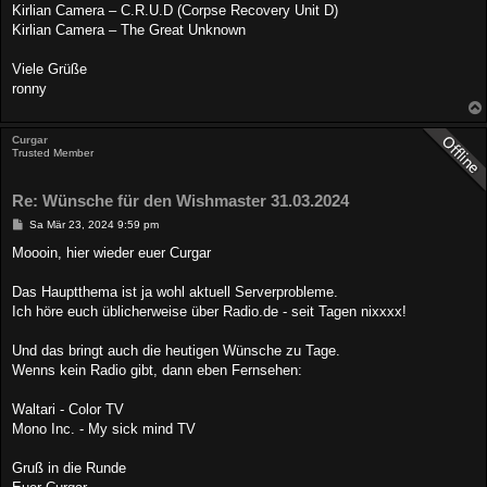
Kirlian Camera – C.R.U.D (Corpse Recovery Unit D)
Kirlian Camera – The Great Unknown
Viele Grüße
ronny
Curgar
Trusted Member
Re: Wünsche für den Wishmaster 31.03.2024
B
Sa Mär 23, 2024 9:59 pm
e
i
Moooin, hier wieder euer Curgar
t
r
a
Das Hauptthema ist ja wohl aktuell Serverprobleme.
g
Ich höre euch üblicherweise über Radio.de - seit Tagen nixxxx!
Und das bringt auch die heutigen Wünsche zu Tage.
Wenns kein Radio gibt, dann eben Fernsehen:
Waltari - Color TV
Mono Inc. - My sick mind TV
Gruß in die Runde