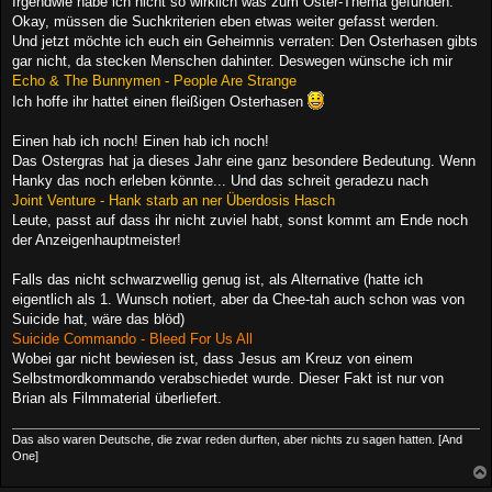
Irgendwie habe ich nicht so wirklich was zum Oster-Thema gefunden.
t
Okay, müssen die Suchkriterien eben etwas weiter gefasst werden.
r
a
Und jetzt möchte ich euch ein Geheimnis verraten: Den Osterhasen gibts
g
gar nicht, da stecken Menschen dahinter. Deswegen wünsche ich mir
Echo & The Bunnymen - People Are Strange
Ich hoffe ihr hattet einen fleißigen Osterhasen
Einen hab ich noch! Einen hab ich noch!
Das Ostergras hat ja dieses Jahr eine ganz besondere Bedeutung. Wenn
Hanky das noch erleben könnte... Und das schreit geradezu nach
Joint Venture - Hank starb an ner Überdosis Hasch
Leute, passt auf dass ihr nicht zuviel habt, sonst kommt am Ende noch
der Anzeigenhauptmeister!
Falls das nicht schwarzwellig genug ist, als Alternative (hatte ich
eigentlich als 1. Wunsch notiert, aber da Chee-tah auch schon was von
Suicide hat, wäre das blöd)
Suicide Commando - Bleed For Us All
Wobei gar nicht bewiesen ist, dass Jesus am Kreuz von einem
Selbstmordkommando verabschiedet wurde. Dieser Fakt ist nur von
Brian als Filmmaterial überliefert.
Das also waren Deutsche, die zwar reden durften, aber nichts zu sagen hatten. [And
One]