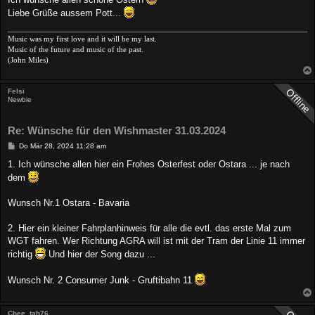
Liebe Grüße aussem Pott...
Music was my first love and it will be my last.
Music of the future and music of the past.
(John Miles)
Felsi
Newbie
Re: Wünsche für den Wishmaster 31.03.2024
B
Do Mär 28, 2024 11:28 am
e
i
1. Ich wünsche allen hier ein Frohes Osterfest oder Ostara ... je nach
t
dem
r
a
g
Wunsch Nr.1 Ostara - Bavaria
2. Hier ein kleiner Fahrplanhinweis für alle die evtl. das erste Mal zum
WGT fahren. Wer Richtung AGRA will ist mit der Tram der Linie 11 immer
richtig
Und hier der Song dazu ...
Wunsch Nr. 2 Consumer Junk - Gruftibahn 11
Chee_tah76