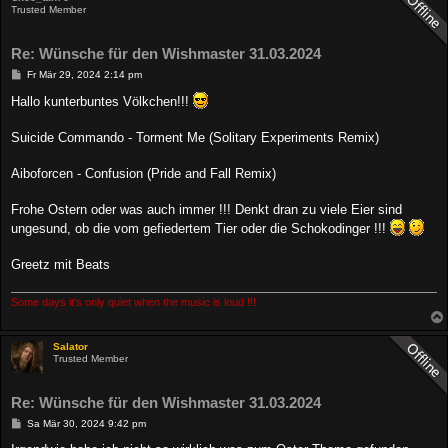
Trusted Member
Re: Wünsche für den Wishmaster 31.03.2024
B
Fr Mär 29, 2024 2:14 pm
e
i
Hallo kunterbuntes Völkchen!!!
t
r
a
Suicide Commando - Torment Me (Solitary Experiments Remix)
g
Aiboforcen - Confusion (Pride and Fall Remix)
Frohe Ostern oder was auch immer !!! Denkt dran zu viele Eier sind
ungesund, ob die vom gefiedertem Tier oder die Schokodinger !!!
Greetz mit Beats
Some days it's only quiet when the music is loud !!!
Salator
Trusted Member
Re: Wünsche für den Wishmaster 31.03.2024
B
Sa Mär 30, 2024 9:42 pm
e
i