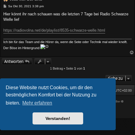
B
Sa Okt 30, 2021 3:38 pm
e
i
Hier könnt ihr nach schauen was die letzten 7 Tage bei Radio Schwarze
t
Welle lief
r
a
g
https://radiovolna.net/de/playlist/8535-schwarze-welle.html
Ich bin für das Team und die Hörer da, wenn die Seite oder Technik mal wieder kneift.
Der Böse im Hintergrund
Antworten
1 Beitrag • Seite
1
von
1
Gehe zu
Diese Website nutzt Cookies, um dir den
Startseite
Foren-Übersicht
Alle Zeiten sind
UTC+02:00
bestmöglichen Komfort bei der Nutzung zu
Powered by
phpBB
® Forum Software © phpBB Limited
| DVGFX by:
Prosk8er
©
bieten.
Mehr erfahren
Deutsche Übersetzung durch
phpBB.de
Datenschutz
|
Nutzungsbedingungen
Verstanden!