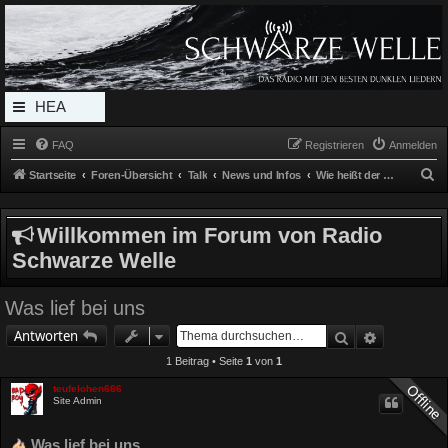
Radio Schwarze Welle Forum
Das Radio mit den Besten Dunklen Liedern
HEA
DERL
FAQ
Registrieren
Anmelden
INK_
S
Startseite
Foren-Übersicht
Talk
News und Infos
Wie heißt der Song / Künstler ?
MEN
u
c
U
Willkommen im Forum von Radio
h
Schwarze Welle
e
Was lief bei uns
Suche
Erweitert
Antworten
1 Beitrag • Seite
1
von
1
teufelchen666
Site Admin
Was lief bei uns