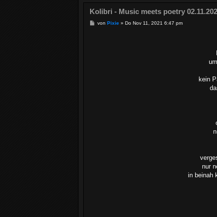
Kolibri - Music meets poetry 02.11.20
B
von
Pixie
»
Do Nov 11, 2021 6:47 pm
e
i
t
r
a
g
um
kein P
da
n
verge
nur n
in beinah 