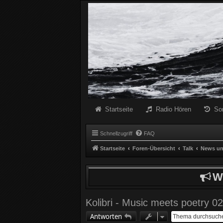
Radio Schwarze Welle Forum
Das Radio mit den Besten Dunklen Liedern
Startseite
Radio Hören
So
Schnellzugriff
FAQ
Startseite
Foren-Übersicht
Talk
News un
W
Kolibri - Music meets poetry 0
Antworten