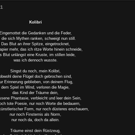
21
Kolibri
Eingemottet die Gedanken und die Feder,
 die sich Mythen ranken, schweigt nun still.
Das Blut an ihrer Spitze, eingetrocknet,
apier mehr, das ich ritze Worte hinein schneide,
s Blut unlängst eine Kruste, im stillen leide,
was ich dennoch wusste.
Singst du noch, mein Kolibri,
obwohl deine Flügel doch gebrochen sind,
ur Erinnerung geblieben, von deinem Flug,
dem Spiel im Wind, verloren die Magie,
das Kind der Träume dein,
ssene Phantasie, verbleicht und leer dein Sein,
och tote Poesie, nur noch Worte die bedauern,
künstlerischer Form, nur noch düsteres erschauern,
nur noch Finsternis als Norm,
nur noch da, doch da allein.
Träume einst dein Rüstzeug,