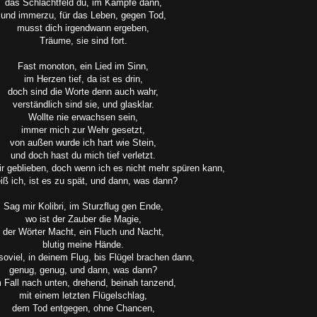
das Schlachtfeld du, im Kampfe dann,
und immerzu, für das Leben, gegen Tod,
musst dich irgendwann ergeben,
Träume, sie sind fort.
Fast monoton, ein Lied im Sinn,
im Herzen tief, da ist es drin,
doch sind die Worte denn auch wahr,
verständlich sind sie, und glasklar.
Wollte nie erwachsen sein,
immer mich zur Wehr gesetzt,
von außen wurde ich hart wie Stein,
und doch hast du mich tief verletzt.
ir geblieben, doch wenn ich es nicht mehr spüren kann,
iß ich, ist es zu spät, und dann, was dann?
Sag mir Kolibri, im Sturzflug gen Ende,
wo ist der Zauber die Magie,
der Wörter Macht, ein Fluch und Nacht,
blutig meine Hände.
soviel, in deinem Flug, bis Flügel brachen dann,
genug, genug, und dann, was dann?
 Fall nach unten, drehend, beinah tanzend,
mit einem letzten Flügelschlag,
dem Tod entgegen, ohne Chancen,