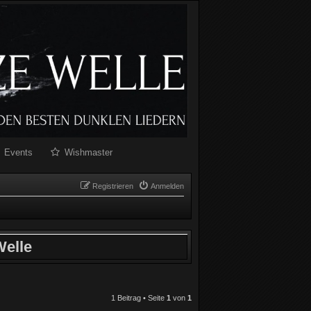
Events
Wishmaster
Registrieren
Anmelden
elle
1 Beitrag • Seite
1
von
1