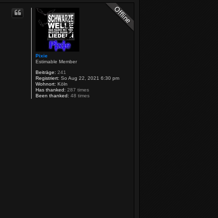
Pixie
Estimable Member
Beiträge:
241
Registriert:
So Aug 22, 2021 6:30 pm
Wohnort:
Köln
Has thanked:
287 times
Been thanked:
48 times