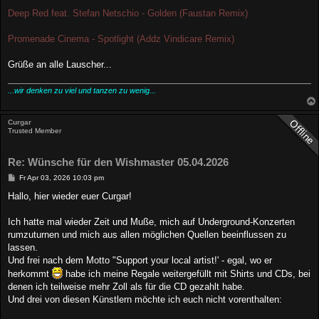
Deep Red feat. Stefan Netschio - Golden (Faustan Remix)
Promenade Cinema - Spotlight (Addz Vindicare Remix)
Grüße an alle Lauscher...
...wir denken zu viel und tanzen zu wenig...
Curgar
Trusted Member
Re: Wünsche für den Wishmaster 05.04.2026
B
Fr Apr 03, 2026 10:03 pm
e
i
Hallo, hier wieder euer Curgar!
t
r
a
Ich hatte mal wieder Zeit und Muße, mich auf Underground-Konzerten
g
rumzuturnen und mich aus allen möglichen Quellen beeinflussen zu
lassen.
Und frei nach dem Motto "Support your local artist!' - egal, wo er
herkommt
habe ich meine Regale weitergefüllt mit Shirts und CDs, bei
denen ich teilweise mehr Zoll als für die CD gezahlt habe.
Und drei von diesen Künstlern möchte ich euch nicht vorenthalten: