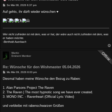
B
So Mär 08, 2026 6:37 pm
e
i
Auf gehts, ihr dürft wieder wünschen ♥
t
r
a
g
Wer nicht zufrieden ist mit dem, was er hat, der wäre auch nicht zufrieden mit dem, was
er haben möchte.
-Berthold Auerbach
Martin
Eminent Member
Re: Wünsche für den Wishmaster 05.04.2026
B
Mo Mär 09, 2026 8:03 pm
e
i
Diesmal haben meine Wünsche den Bezug zu Raben:
t
r
a
1. Alan Parsons Project The Raven
g
2. The Raven | The most hypnotic song we have ever created.
3. MONO INC. - Ravenheart (Official Lyric Video)
und verbleibe mit rabenschwarzen Grüßen