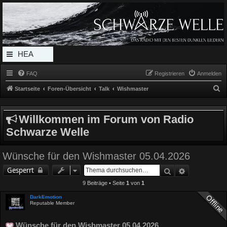
Radio Schwarze Welle Forum
Das Radio mit den Besten Dunklen Liedern
HEA
DERL
FAQ
Registrieren
Anmelden
INK_
S
Startseite
Foren-Übersicht
Talk
Wishmaster
MEN
u
c
U
Willkommen im Forum von Radio
h
Schwarze Welle
e
Wünsche für den Wishmaster 05.04.2026
Suche
Erweiterte 
Gesperrt
9 Beiträge • Seite
1
von
1
DarkEmotion
Reputable Member
Wünsche für den Wishmaster 05.04.2026