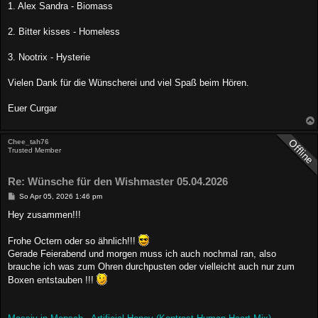
1. Alex Sandra - Biomass
2. Bitter kisses - Homeless
3. Nootrix - Hysterie
Vielen Dank für die Wünscherei und viel Spaß beim Hören.
Euer Curgar
Chee_tah76
Trusted Member
Re: Wünsche für den Wishmaster 05.04.2026
B
So Apr 05, 2026 1:46 pm
e
i
Hey zusammen!!!
t
r
a
Frohe Octern oder so ähnlich!!!
g
Gerade Feierabend und morgen muss ich auch nochmal ran, also
brauche ich was zum Ohren durchpusten oder vielleicht auch nur zum
Boxen entstauben !!!