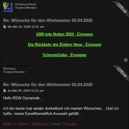
SchwarzeTante
Trusted Member
Re: Wünsche für den Wishmaster 05.04.2026
B
Mo Mär 16, 2026 12:01 am
e
i
1000 tote Nutten 2024 · Eisregen
t
r
a
Die Rückkehr der Elektro Hexe · Eisregen
g
Schmutzliebe · Eisregen
Slumpsy
Trusted Member
Re: Wünsche für den Wishmaster 05.04.2026
B
Sa Mär 28, 2026 12:31 pm
e
i
Hello RSW Gemeinde...
t
r
a
Ich bin heute mal wieder dunkelbunt mit meinen Wünschen... Und ich
g
hoffe, meine EeneMeeneMuh-Auswahl gefällt...
Night in Athens - Darkness Comes Throughs