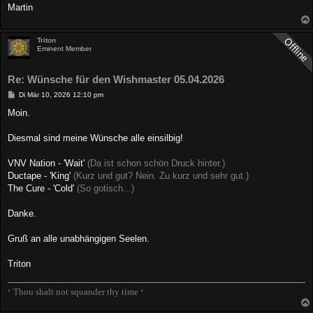
Martin
Triton
Eminent Member
Re: Wünsche für den Wishmaster 05.04.2026
B
Di Mär 10, 2026 12:10 pm
e
i
Moin.
t
r
a
Diesmal sind meine Wünsche alle einsilbig!
g
VNV Nation - 'Wait'
(Da ist schon schön Druck hinter.)
Ductape - 'King'
(Kurz und gut? Nein. Zu kurz und sehr gut.)
The Cure - 'Cold'
(So gotisch...)
Danke.
Gruß an alle unabhängigen Seelen.
Triton
∙
∙
Thou shalt not squander thy time