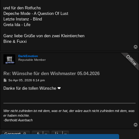
und für den Rotfuchs
Depeche Mode - A Question Of Lust
Letzte Instanz - Blind
Greta Ida - Life
Ganz liebe Grüße von den zwei Kleintierchen
Bine & Fuxxi
DarkEmotion
Reputable Member
Re: Wünsche für den Wishmaster 05.04.2026
B
So Apr 05, 2026 6:14 pm
e
i
Danke für die tollen Wünsche ❤
t
r
a
g
Wer nicht zufrieden ist mit dem, was er hat, der wäre auch nicht zufrieden mit dem, was
er haben möchte.
-Berthold Auerbach
Gesperrt