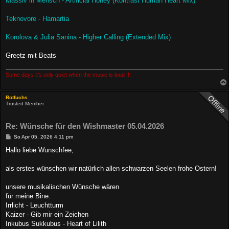
Massiv in Mensch - Artificial Honey (Kontrast Human Heart Mix)
Teknovore - Hamartia
Korolova & Julia Sanina - Higher Calling (Extended Mix)
Greetz mit Beats
Some days it's only quiet when the music is loud !!!
Rotfuchs
Trusted Member
Re: Wünsche für den Wishmaster 05.04.2026
B
So Apr 05, 2026 4:11 pm
e
i
Hallo liebe Wunschfee,
t
r
a
als erstes wünschen wir natürlich allen schwarzen Seelen frohe Ostern!
g
unsere musikalischen Wünsche wären
für meine Bine:
Irrlicht - Leuchtturm
Kaizer - Gib mir ein Zeichen
Inkubus Sukkubus - Heart of Lilith