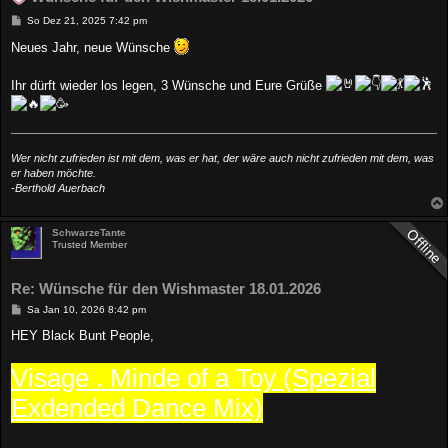
B
So Dez 21, 2025 7:42 pm
e
i
Neues Jahr, neue Wünsche
t
r
a
Ihr dürft wieder los legen, 3 Wünsche und Eure Grüße
g
Wer nicht zufrieden ist mit dem, was er hat, der wäre auch nicht zufrieden mit dem, was
er haben möchte.
-Berthold Auerbach
SchwarzeTante
Trusted Member
Re: Wünsche für den Wishmaster 18.01.2026
B
Sa Jan 10, 2026 8:42 pm
e
i
HEY Black Bunt People,
t
r
Visage . Minde of a Toy (Spezial
a
g
Exdended Dance Mix)