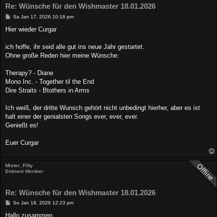
Re: Wünsche für den Wishmaster 18.01.2026
B
Sa Jan 17, 2026 10:16 pm
e
i
Hier wieder Curgar
t
r
a
ich hoffe, ihr seid alle gut ins neue Jahr gestartet.
g
Ohne große Reden hier meine Wünsche:
Therapy? - Diane
Mono Inc. - Together til the End
Dire Straits - Btothers in Arms
Ich weiß, der dritte Wunsch gehört nicht unbedingt hierher, aber es ist
halt einer der genialsten Songs ever, ever, ever.
Genießt es!
Euer Curgar
Mister_Fifty
Eminent Member
Re: Wünsche für den Wishmaster 18.01.2026
B
So Jan 18, 2026 12:23 pm
e
i
Hallo zusammen,