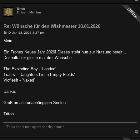
Triton
Eminent Member
Re: Wünsche für den Wishmaster 18.01.2026
B
Di Jan 13, 2026 4:27 pm
e
i
Moin.
t
r
a
Ein Frohes Neues Jahr 2026! Dieses steht nun zur Nutzung bereit...
g
Deshalb hier gleich mal drei Wünsche:
The Exploding Boy - 'London'
Traitrs - 'Daughters Lie in Empty Fields'
Vioflesh - 'Naked'
Danke.
Gruß an alle unabhängigen Seelen.
Triton
∙
∙
Thou shalt not squander thy time