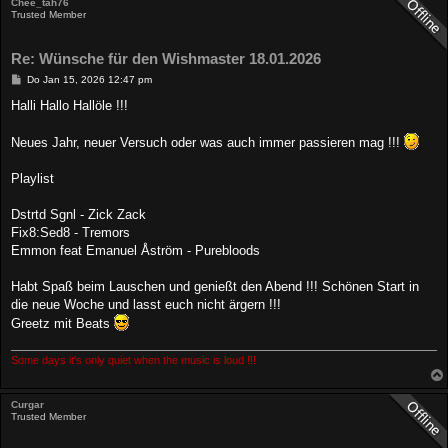
Chee_tah76
Trusted Member
Re: Wünsche für den Wishmaster 18.01.2026
B
Do Jan 15, 2026 12:47 pm
e
i
Halli Hallo Hallöle !!!
t
r
a
Neues Jahr, neuer Versuch oder was auch immer passieren mag !!!
g
Playlist
Dstrtd Sgnl - Zick Zack
Fix8:Sed8 - Tremors
Emmon feat Emanuel Åström - Purebloods
Habt Spaß beim Lauschen und genießt den Abend !!! Schönen Start in
die neue Woche und lasst euch nicht ärgern !!!
Greetz mit Beats
Some days it's only quiet when the music is loud !!!
Curgar
Trusted Member