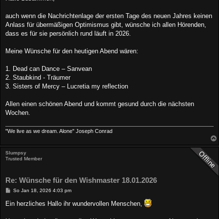
t
r
a
auch wenn die Nachrichtenlage der ersten Tage des neuen Jahres keinen
g
Anlass für übermäßigen Optimismus gibt, wünsche ich allen Hörenden,
dass es für sie persönlich rund läuft in 2026.
Meine Wünsche für den heutigen Abend wären:
1. Dead can Dance – Sanvean
2. Staubkind - Träumer
3. Sisters of Mercy – Lucretia my reflection
Allen einen schönen Abend und kommt gesund durch die nächsten
Wochen.
"We live as we dream. Alone" Joseph Conrad
Slumpsy
Trusted Member
Re: Wünsche für den Wishmaster 18.01.2026
B
So Jan 18, 2026 4:03 pm
e
i
Ein herzliches Hallo ihr wundervollen Menschen,
t
r