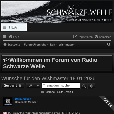
Radio Schwarze Welle Forum
Das Radio mit den Besten Dunklen Liedern
HEA
DERL
FAQ
Registrieren
Anmelden
INK_
S
Startseite
Foren-Übersicht
Talk
Wishmaster
MEN
u
c
U
Willkommen im Forum von Radio
h
Schwarze Welle
e
Wünsche für den Wishmaster 18.01.2026
Suche
Erweiterte 
Gesperrt
10 Beiträge • Seite
1
von
1
DarkEmotion
Reputable Member
Wünsche für den Wishmaster 18.01.2026