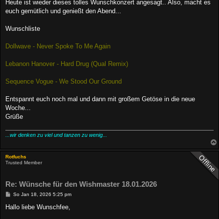
a
Heute ist wieder dieses tolles Wunschkonzert angesagt.. Also, macht es
g
euch gemütlich und genießt den Abend...
Wunschliste
Dollwave - Never Spoke To Me Again
Lebanon Hanover - Hard Drug (Qual Remix)
Sequence Vogue - We Stood Our Ground
Entspannt euch noch mal und dann mit großem Getöse in die neue
Woche...
Grüße
...wir denken zu viel und tanzen zu wenig...
Rotfuchs
Trusted Member
Re: Wünsche für den Wishmaster 18.01.2026
B
So Jan 18, 2026 5:25 pm
e
i
Hallo liebe Wunschfee,
t
r