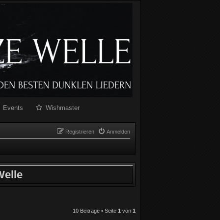
Events
Wishmaster
Registrieren
Anmelden
elle
10 Beiträge • Seite
1
von
1