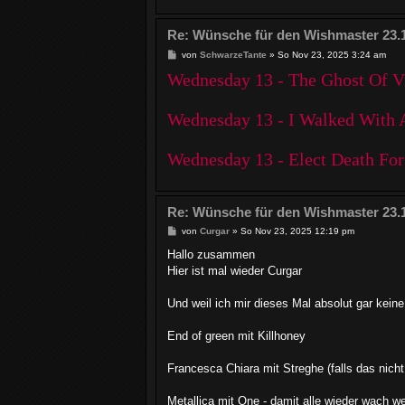
Re: Wünsche für den Wishmaster 23.
B
von
SchwarzeTante
»
So Nov 23, 2025 3:24 am
e
Wednesday 13 - The Ghost Of Vi
i
t
r
a
Wednesday 13 - I Walked With
g
Wednesday 13 - Elect Death For
Re: Wünsche für den Wishmaster 23.
B
von
Curgar
»
So Nov 23, 2025 12:19 pm
e
i
Hallo zusammen
t
Hier ist mal wieder Curgar
r
a
g
Und weil ich mir dieses Mal absolut gar kei
End of green mit Killhoney
Francesca Chiara mit Streghe (falls das nic
Metallica mit One - damit alle wieder wach w