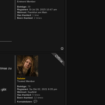
Eminent Member
Beiträge:
39
Registriert:
Di Jul 29, 2025 10:47 am
Wohnort:
Frankfurt am Main
Has thanked:
1 time
Been thanked:
2 times
N
a
c
h
o
b
e
istmas zu
n
Salator
Trusted Member
Beiträge:
79
 gibt
Registriert:
Sa Okt 02, 2021 9:35 pm
Wohnort:
Saalfeld
Has thanked:
5 times
Been thanked:
12 times
K
Kontaktdaten:
o