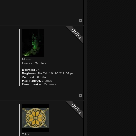
N
a
c
h
o
b
e
n
Martin
Eminent Member
Beiträge:
34
Registriert:
Do Feb 10, 2022 9:54 pm
Wohnort:
Stadtlohn
Has thanked:
2 times
Been thanked:
22 times
N
a
c
h
o
b
e
n
Triton