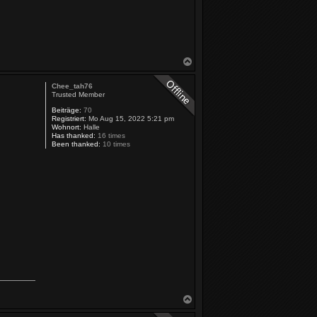
v
o
n
C
u
r
g
N
a
a
r
c
Chee_tah76
h
Trusted Member
o
b
Beiträge:
70
Registriert:
Mo Aug 15, 2022 5:21 pm
e
Wohnort:
Halle
n
Has thanked:
16 times
Been thanked:
10 times
N
a