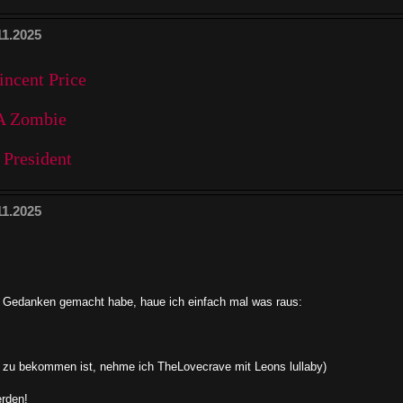
11.2025
ncent Price
 A Zombie
 President
11.2025
ne Gedanken gemacht habe, haue ich einfach mal was raus:
ht zu bekommen ist, nehme ich TheLovecrave mit Leons lullaby)
erden!