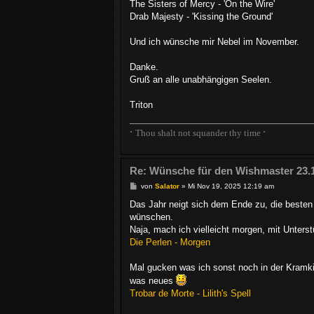
The Sisters of Mercy - 'On the Wire'
Drab Majesty - 'Kissing the Ground'
Und ich wünsche mir Nebel im November.
Danke.
Gruß an alle unabhängigen Seelen.
Triton
∙
∙
Thou shalt not squander thy time
Re: Wünsche für den Wishmaster 23.
B
von
Salator
»
Mi Nov 19, 2025 12:19 am
e
i
Das Jahr neigt sich dem Ende zu, die besten
t
wünschen.
r
a
Naja, mach ich vielleicht morgen, mit Unters
g
Die Perlen - Morgen
Mal gucken was ich sonst noch in der Kramkis
was neues
Trobar de Morte - Lilith's Spell