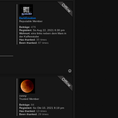
DarkEmotion
Reputable Member
Beiträge:
476
Registriert:
So Aug 22, 2021 6:30 pm
Wohnort:
eins links neben dem Mars in
der Kaffeestube
Has thanked:
35 times
Been thanked:
87 times
N
a
c
h
o
b
e
ronny
n
Trusted Member
Beiträge:
84
Registriert:
So Okt 10, 2021 8:19 pm
Has thanked:
13 times
Been thanked:
29 times