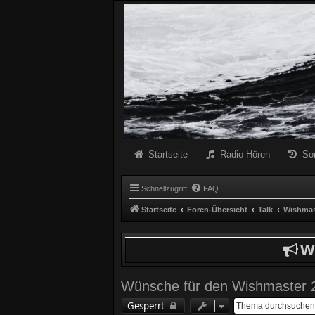
Radio Schwarze Welle Forum
Das Radio mit den Besten Dunklen Liedern
Startseite
Radio Hören
So
Schnellzugriff
FAQ
Startseite
Foren-Übersicht
Talk
Wishmas
W
Wünsche für den Wishmaster 
Gesperrt