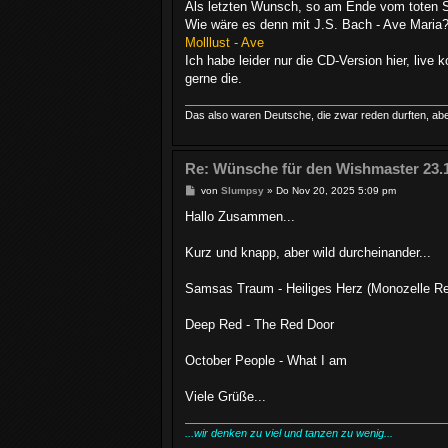
Als letzten Wunsch, so am Ende vom toten So
Wie wäre es denn mit J.S. Bach - Ave Maria? 
Molllust - Ave
Ich habe leider nur die CD-Version hier, live
gerne die.
Das also waren Deutsche, die zwar reden durften, abe
Re: Wünsche für den Wishmaster 23.
B
von
Slumpsy
»
Do Nov 20, 2025 5:09 pm
e
i
Hallo Zusammen...
t
r
a
Kurz und knapp, aber wild durcheinander...
g
Samsas Traum - Heiliges Herz (Monozelle R
Deep Red - The Red Door
October People - What I am
Viele Grüße...
...wir denken zu viel und tanzen zu wenig...