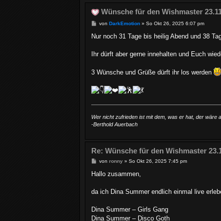
Wünsche für den Wishmaster 23.1
B
von
DarkEmotion
»
So Okt 26, 2025 6:07 pm
e
i
Nur noch 31 Tage bis heilig Abend und 38 Tag
t
r
a
Ihr dürft aber gerne innehalten und Euch wie
g
3 Wünsche und Grüße dürft ihr los werden
Wer nicht zufrieden ist mit dem, was er hat, der wäre
-Berthold Auerbach
Re: Wünsche für den Wishmaster 23.
B
von
ronny
»
So Okt 26, 2025 7:45 pm
e
i
Hallo zusammen,
t
r
a
da ich Dina Summer endlich einmal live erleb
g
Dina Summer – Girls Gang
Dina Summer – Disco Goth