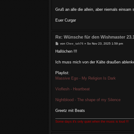
Gruß an alle die allein, aber niemals einsam 
Euer Curgar
Re: Wünsche für den Wishmaster 23.
B
von
Chee_tah76
»
So Nov 23, 2025 1:59 pm
e
i
Hallöchen !!!
t
r
a
Ich muss mich von der Kälte draußen ablenken
g
Playlist:
Massive Ego - My Religion Is Dark
Vioflesh - Heartbeat
Nightblood - The shape of my Silence
Greetz mit Beats
Some days it's only quiet when the music is loud !!!