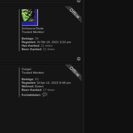
N
a
c
h
o
b
e
SchwarzeTante
n
Trusted Member
Beiträge:
56
Registriert:
Di Okt 19, 2021 3:22 pm
Has thanked:
21 times
Been thanked:
21 times
N
a
c
Curgar
h
Trusted Member
o
b
Beiträge:
63
Registriert:
Di Apr 12, 2022 9:48 pm
e
Wohnort:
Essen
n
Been thanked:
17 times
K
Kontaktdaten:
o
n
t
a
k
t
d
a
t
e
n