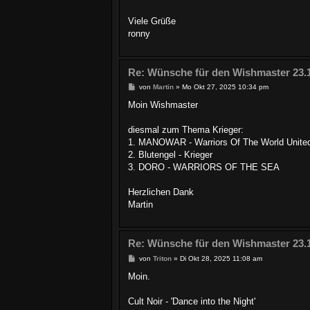
Viele Grüße
ronny
Re: Wünsche für den Wishmaster 23.
B
von
Martin
»
Mo Okt 27, 2025 10:34 pm
e
i
Moin Wishmaster
t
r
a
diesmal zum Thema Krieger:
g
1. MANOWAR - Warriors Of The World United
2. Blutengel - Krieger
3. DORO - WARRIORS OF THE SEA
Herzlichen Dank
Martin
Re: Wünsche für den Wishmaster 23.
B
von
Triton
»
Di Okt 28, 2025 11:08 am
e
i
Moin.
t
r
a
Cult Noir - 'Dance into the Night'
g