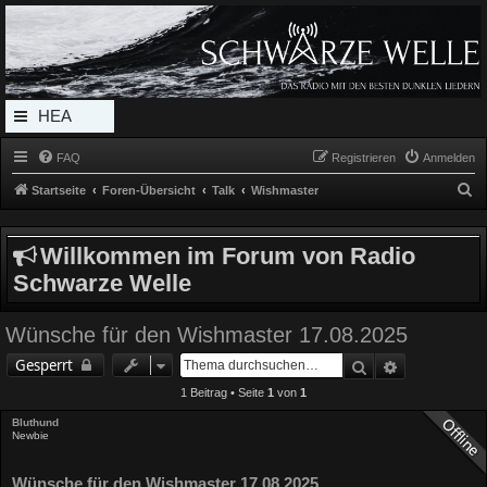
Radio Schwarze Welle Forum
Das Radio mit den Besten Dunklen Liedern
HEA
DERL
FAQ
Registrieren
Anmelden
INK_
S
Startseite
Foren-Übersicht
Talk
Wishmaster
MEN
u
c
U
Willkommen im Forum von Radio
h
Schwarze Welle
e
Wünsche für den Wishmaster 17.08.2025
Suche
Erweiterte 
Gesperrt
1 Beitrag • Seite
1
von
1
Bluthund
Newbie
Wünsche für den Wishmaster 17.08.2025