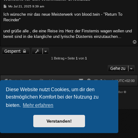
B
Mo Jul 21, 2025 9:39 am
e
i
Ich wünsche mir das neue Meisterwerk von blood.twin - "Return To
t
Recinder"
r
a
g
und grüße alle , die eine Reise ins Herz der Finsternis wagen wollen und
bereit sind in die klangliche und lyrische Düsternis einzutauchen...
Gesperrt
1 Beitrag • Seite
1
von
1
Gehe zu
Startseite
Foren-Übersicht
Alle Zeiten sind
UTC+02:00
Diese Website nutzt Cookies, um dir den
Powered by
phpBB
® Forum Software © phpBB Limited
| DVGFX by:
Prosk8er
©
bestmöglichen Komfort bei der Nutzung zu
Deutsche Übersetzung durch
phpBB.de
Datenschutz
|
Nutzungsbedingungen
bieten.
Mehr erfahren
Verstanden!