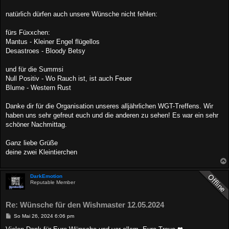
t
r
a
natürlich dürfen auch unsere Wünsche nicht fehlen:
g
fürs Füxxchen:
Mantus - Kleiner Engel flügellos
Desastroes - Bloody Betsy
und für die Summsi
Null Positiv - Wo Rauch ist, ist auch Feuer
Blume - Western Rust
Danke dir für die Organisation unseres alljährlichen WGT-Treffens. Wir
haben uns sehr gefreut euch und die anderen zu sehen! Es war ein sehr
schöner Nachmittag.
Ganz liebe Grüße
deine zwei Kleintierchen
DarkEmotion
Reputable Member
Re: Wünsche für den Wishmaster 12.05.2024
B
So Mai 26, 2024 6:06 pm
e
i