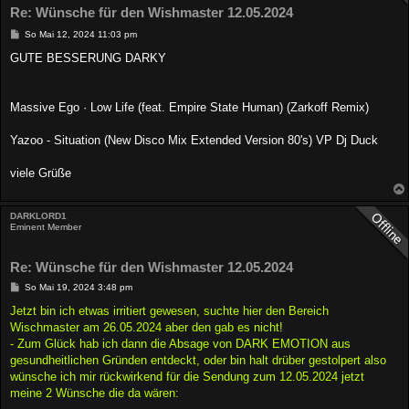
Re: Wünsche für den Wishmaster 12.05.2024
B
So Mai 12, 2024 11:03 pm
e
i
GUTE BESSERUNG DARKY
t
r
a
g
Massive Ego · Low Life (feat. Empire State Human) (Zarkoff Remix)
Yazoo - Situation (New Disco Mix Extended Version 80's) VP Dj Duck
viele Grüße
DARKLORD1
Eminent Member
Re: Wünsche für den Wishmaster 12.05.2024
B
So Mai 19, 2024 3:48 pm
e
i
Jetzt bin ich etwas irritiert gewesen, suchte hier den Bereich
t
Wischmaster am 26.05.2024 aber den gab es nicht!
r
a
- Zum Glück hab ich dann die Absage von DARK EMOTION aus
g
gesundheitlichen Gründen entdeckt, oder bin halt drüber gestolpert also
wünsche ich mir rückwirkend für die Sendung zum 12.05.2024 jetzt
meine 2 Wünsche die da wären: