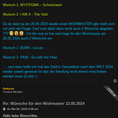
Wunsch 1: MYSTIGMA – Schockraum
Wunsch 2: I AM X - The Void
Da es dann ja am 26.05.2024 wieder einen WISHMASTER gibt stellt sich
mir jetzt die Frage: Darf man dafür dann nicht auch 2 Wünsche abgeben
???
- Ich bin mal so frei und trage für den Wishmaster am
26.05.2024 auch 2 Wünsche ein:
Wunsch 1: BURN - Locust
Wunsch 2: PAIN - Go with the Flow
.....und dann hoffe ich mal das Darki's Gesundheit nach dem WGT 2024
wieder soweit genesen ist das die Sendung nicht erneut verschoben
werden muss.[/color- ]
Rotfuchs
Trusted Member
Re: Wünsche für den Wishmaster 12.05.2024
B
So Mai 26, 2024 4:08 pm
e
i
Hallo liebe Wunschfee,