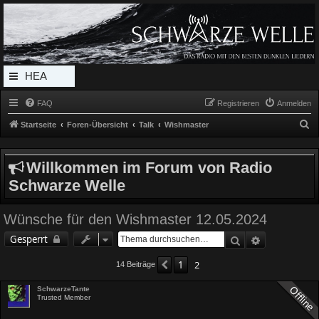
Radio Schwarze Welle Forum
Das Radio mit den Besten Dunklen Liedern
HEA
DERL
FAQ
Registrieren
Anmelden
INK_
S
Startseite
Foren-Übersicht
Talk
Wishmaster
MEN
u
c
U
Willkommen im Forum von Radio
h
Schwarze Welle
e
Wünsche für den Wishmaster 12.05.2024
Suche
Erweiterte 
Gesperrt
1
2
Vorherige
14 Beiträge
SchwarzeTante
Trusted Member