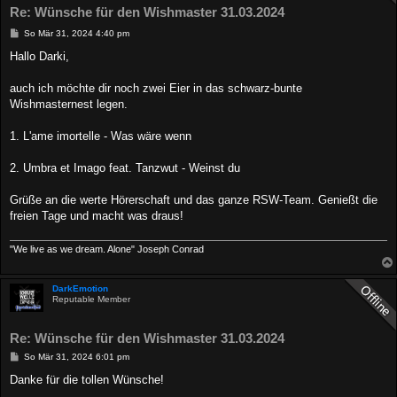
Re: Wünsche für den Wishmaster 31.03.2024
B
So Mär 31, 2024 4:40 pm
e
i
Hallo Darki,
t
r
a
auch ich möchte dir noch zwei Eier in das schwarz-bunte
g
Wishmasternest legen.
1. L'ame imortelle - Was wäre wenn
2. Umbra et Imago feat. Tanzwut - Weinst du
Grüße an die werte Hörerschaft und das ganze RSW-Team. Genießt die
freien Tage und macht was draus!
"We live as we dream. Alone" Joseph Conrad
DarkEmotion
Reputable Member
Re: Wünsche für den Wishmaster 31.03.2024
B
So Mär 31, 2024 6:01 pm
e
i
Danke für die tollen Wünsche!
t