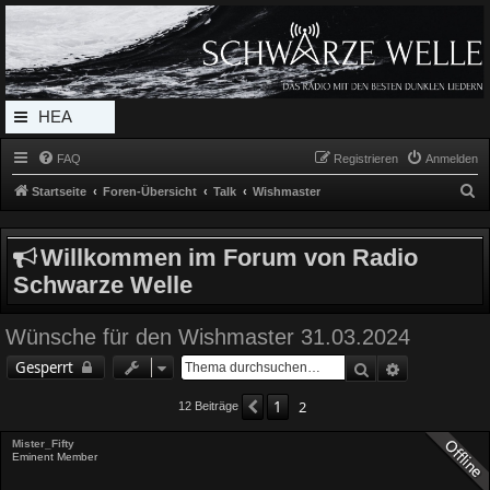
Radio Schwarze Welle Forum
Das Radio mit den Besten Dunklen Liedern
HEA
DERL
FAQ
Registrieren
Anmelden
INK_
S
Startseite
Foren-Übersicht
Talk
Wishmaster
MEN
u
c
U
Willkommen im Forum von Radio
h
Schwarze Welle
e
Wünsche für den Wishmaster 31.03.2024
Suche
Erweiterte 
Gesperrt
1
2
Vorherige
12 Beiträge
Mister_Fifty
Eminent Member