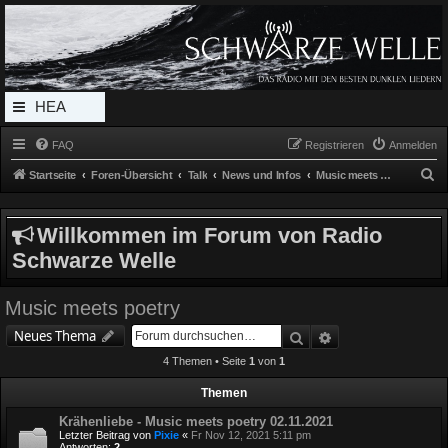
Radio Schwarze Welle Forum
Das Radio mit den Besten Dunklen Liedern
HEA
DERL
FAQ
Registrieren
Anmelden
INK_
S
Startseite
Foren-Übersicht
Talk
News und Infos
Music meets poetry
MEN
u
c
U
Willkommen im Forum von Radio
h
Schwarze Welle
e
Music meets poetry
Suche
Erweiterte Suche
Neues Thema
4 Themen • Seite
1
von
1
Themen
Krähenliebe - Music meets poetry 02.11.2021
Letzter Beitrag von
Pixie
«
Fr Nov 12, 2021 5:11 pm
Antworten:
2