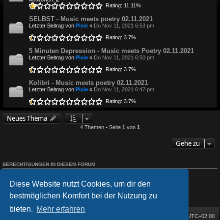
Rating: 11.11%
SELBST - Music meets poetry 02.11.2021
Letzter Beitrag von
Pixie
«
Do Nov 11, 2021 6:53 pm
Rating: 3.7%
5 Minuten Depression - Music meets Poetry 02.11.2021
Letzter Beitrag von
Pixie
«
Do Nov 11, 2021 6:50 pm
Rating: 3.7%
Kolibri - Music meets poetry 02.11.2021
Letzter Beitrag von
Pixie
«
Do Nov 11, 2021 6:47 pm
Rating: 3.7%
Neues Thema
4 Themen • Seite
1
von
1
Gehe zu
BERECHTIGUNGEN IN DIESEM FORUM
Du darfst
keine
neuen Themen in diesem Forum erstellen.
Du darfst
keine
Antworten zu Themen in diesem Forum erstellen.
Diese Website nutzt Cookies, um dir den
Du darfst deine Beiträge in diesem Forum
nicht
ändern.
Du darfst deine Beiträge in diesem Forum
nicht
löschen.
bestmöglichen Komfort bei der Nutzung zu
Du darfst
keine
Dateianhänge in diesem Forum erstellen.
bieten.
Mehr erfahren
Startseite
Foren-Übersicht
Alle Zeiten sind
UTC+02:00