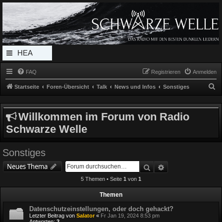
Radio Schwarze Welle Forum
Das Radio mit den Besten Dunklen Liedern
HEA
DERL
FAQ
Registrieren
Anmelden
INK_
S
Startseite
Foren-Übersicht
Talk
News und Infos
Sonstiges
MEN
u
c
U
Willkommen im Forum von Radio
h
Schwarze Welle
e
Sonstiges
Suche
Erweiterte Suche
Neues Thema
5 Themen • Seite
1
von
1
Themen
Datenschutzeinstellungen, oder doch gehackt?
Letzter Beitrag von
Salator
«
Fr Jan 19, 2024 8:53 pm
Antworten:
2