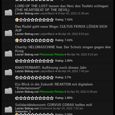
LORD OF THE LOST lassen das Herz des Teufels schlagen
(THE HEARTBEAT OF THE DEVIL)
Letzter Beitrag von
LadyinBlack
«
Di Apr 05, 2022 11:38 am
Rating: 7.41%
Das Rudel geht neue Wege: CULTUS FEROX LÖSEN SICH
AUF
Letzter Beitrag von
LadyinBlack
«
Mo Apr 04, 2022 8:53 pm
Rating: 7.41%
Charity: HELDMASCHINE feat. Der Schulz singen gegen den
Krieg
Letzter Beitrag von
Prinzessin Prisma
«
Mo Apr 04, 2022 8:24 pm
Rating: 1.85%
KNASTERBART: Auflösung noch dieses Jahr
Letzter Beitrag von
LadyinBlack
«
Mo Apr 04, 2022 7:45 pm
Rating: 3.7%
Ein Blick in die Zukunft: REAKTON mit digitalem
“Entertainment”
Letzter Beitrag von
Prinzessin Prisma
«
So Apr 03, 2022 6:39 pm
Rating: 1.85%
Solidaritätskonzert: CORVUS CORAX helfen mit!
Letzter Beitrag von
Gremmi
«
So Apr 03, 2022 7:32 am
Antworten:
1
Rating: 5.56%