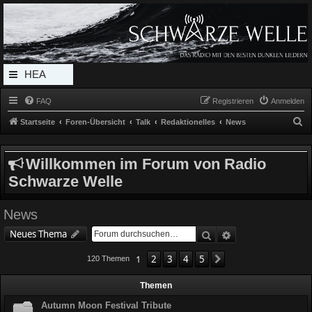
Radio Schwarze Welle Forum
Das Radio mit den Besten Dunklen Liedern
HEA
DERL
FAQ
Registrieren
Anmelden
INK_
S
Startseite
Foren-Übersicht
Talk
Redaktionelles
News
MEN
u
c
U
Willkommen im Forum von Radio
h
Schwarze Welle
e
News
Suche
Erweiterte Suche
Neues Thema
1
2
3
4
5
Nächste
120 Themen
Themen
Autumn Moon Festival Tribute