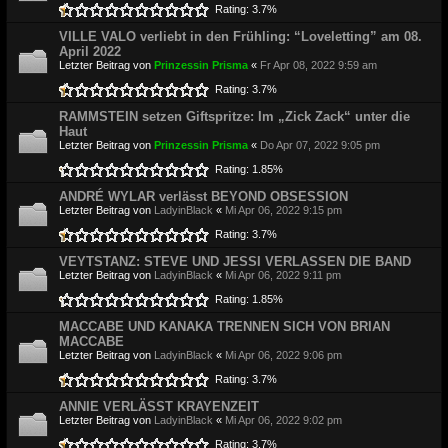
Rating: 3.7%
VILLE VALO verliebt in den Frühling: “Loveletting” am 08.
April 2022
Letzter Beitrag von
Prinzessin Prisma
«
Fr Apr 08, 2022 9:59 am
Rating: 3.7%
RAMMSTEIN setzen Giftspritze: Im „Zick Zack“ unter die
Haut
Letzter Beitrag von
Prinzessin Prisma
«
Do Apr 07, 2022 9:05 pm
Rating: 1.85%
ANDRÉ WYLAR verlässt BEYOND OBSESSION
Letzter Beitrag von
LadyinBlack
«
Mi Apr 06, 2022 9:15 pm
Rating: 3.7%
VEYTSTANZ: STEVE UND JESSI VERLASSEN DIE BAND
Letzter Beitrag von
LadyinBlack
«
Mi Apr 06, 2022 9:11 pm
Rating: 1.85%
MACCABE UND KANAKA TRENNEN SICH VON BRIAN
MACCABE
Letzter Beitrag von
LadyinBlack
«
Mi Apr 06, 2022 9:06 pm
Rating: 3.7%
ANNIE VERLÄSST KRAYENZEIT
Letzter Beitrag von
LadyinBlack
«
Mi Apr 06, 2022 9:02 pm
Rating: 3.7%