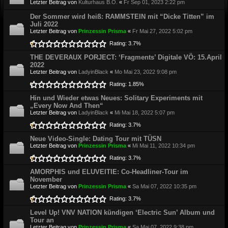
Letzter Beitrag von
Kulturhaus B.O.
«
Fr Sep 01, 2023 2:22 pm
Der Sommer wird heiß: RAMMSTEIN mit “Dicke Titten” im
Juli 2022
Letzter Beitrag von
Prinzessin Prisma
«
Fr Mai 27, 2022 5:02 pm
Rating: 3.7%
THE DEVERAUX PORJECT: ‘Fragments’ Digitale VÖ: 15.April
2022
Letzter Beitrag von
LadyinBlack
«
Mo Mai 23, 2022 9:08 pm
Rating: 1.85%
Hin und Wieder etwas Neues: Solitary Experiments mit
„Every Now And Then“
Letzter Beitrag von
LadyinBlack
«
Mi Mai 18, 2022 5:07 pm
Rating: 3.7%
Neue Video-Single: Dating Tour mit TÜSN
Letzter Beitrag von
Prinzessin Prisma
«
Mi Mai 11, 2022 10:34 pm
Rating: 3.7%
AMORPHIS und ELUVEITIE: Co-Headliner-Tour im
November
Letzter Beitrag von
Prinzessin Prisma
«
Sa Mai 07, 2022 10:35 pm
Rating: 3.7%
Level Up! VNV NATION kündigen ‘Electric Sun’ Album und
Tour an
Letzter Beitrag von
Prinzessin Prisma
«
Sa Mai 07, 2022 9:38 pm