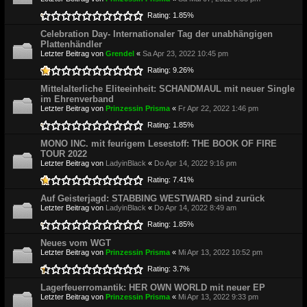
Rating: 1.85%
Celebration Day- Internationaler Tag der unabhängigen
Plattenhändler
Letzter Beitrag von
Grendel
«
Sa Apr 23, 2022 10:45 pm
Rating: 9.26%
Mittelalterliche Eliteeinheit: SCHANDMAUL mit neuer Single
im Ehrenverband
Letzter Beitrag von
Prinzessin Prisma
«
Fr Apr 22, 2022 1:46 pm
Rating: 1.85%
MONO INC. mit feurigem Lesestoff: THE BOOK OF FIRE
TOUR 2022
Letzter Beitrag von
LadyinBlack
«
Do Apr 14, 2022 9:16 pm
Rating: 7.41%
Auf Geisterjagd: STABBING WESTWARD sind zurück
Letzter Beitrag von
LadyinBlack
«
Do Apr 14, 2022 8:49 am
Rating: 1.85%
Neues vom WGT
Letzter Beitrag von
Prinzessin Prisma
«
Mi Apr 13, 2022 10:52 pm
Rating: 3.7%
Lagerfeuerromantik: HER OWN WORLD mit neuer EP
Letzter Beitrag von
Prinzessin Prisma
«
Mi Apr 13, 2022 9:33 pm