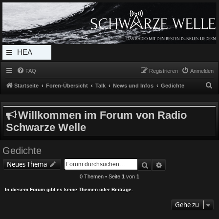
Radio Schwarze Welle Forum
Das Radio mit den Besten Dunklen Liedern
HEA
DERL
FAQ
Registrieren
Anmelden
INK_
S
Startseite
Foren-Übersicht
Talk
News und Infos
Gedichte
MEN
u
c
U
Willkommen im Forum von Radio
h
Schwarze Welle
e
Gedichte
Suche
Erweiterte Suche
Neues Thema
0 Themen • Seite
1
von
1
In diesem Forum gibt es keine Themen oder Beiträge.
Gehe zu