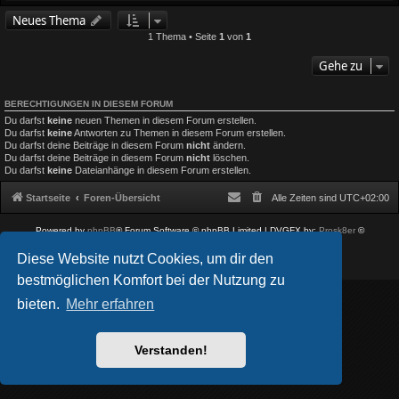
Neues Thema
1 Thema • Seite
1
von
1
Gehe zu
BERECHTIGUNGEN IN DIESEM FORUM
Du darfst
keine
neuen Themen in diesem Forum erstellen.
Du darfst
keine
Antworten zu Themen in diesem Forum erstellen.
Du darfst deine Beiträge in diesem Forum
nicht
ändern.
Du darfst deine Beiträge in diesem Forum
nicht
löschen.
Du darfst
keine
Dateianhänge in diesem Forum erstellen.
Startseite
Foren-Übersicht
Alle Zeiten sind
UTC+02:00
Powered by
phpBB
® Forum Software © phpBB Limited
| DVGFX by:
Prosk8er
©
Deutsche Übersetzung durch
phpBB.de
Diese Website nutzt Cookies, um dir den
Datenschutz
|
Nutzungsbedingungen
bestmöglichen Komfort bei der Nutzung zu
bieten.
Mehr erfahren
Verstanden!