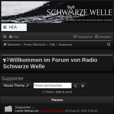
Radio Schwarze Welle Forum
Das Radio mit den Besten Dunklen Liedern
HEA
DERL
FAQ
Registrieren
Anmelden
INK_
S
Startseite
Foren-Übersicht
Talk
Supporter
MEN
u
c
U
Willkommen im Forum von Radio
h
Schwarze Welle
e
Supporter
Suche
Erweiterte Suche
Neues Thema
1 Thema • Seite
1
von
1
Themen
Supporter ...
Letzter Beitrag von
Connor Of Gordon
«
Di Aug 24, 2021 6:08 pm