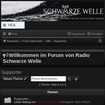
Radio Schwarze Welle Forum
Das Radio mit den Besten Dunklen Liedern
HEA
DERL
FAQ
Registrieren
Anmelden
INK_
S
Startseite
Foren-Übersicht
Talk
Supporter
MEN
u
c
U
Willkommen im Forum von Radio
h
Schwarze Welle
e
Supporter
Suche
Erweiterte Suche
Neues Thema
1 Thema • Seite
1
von
1
Themen
Supporter ...
Letzter Beitrag von
Connor Of Gordon
«
Di Aug 24, 2021 6:08 pm