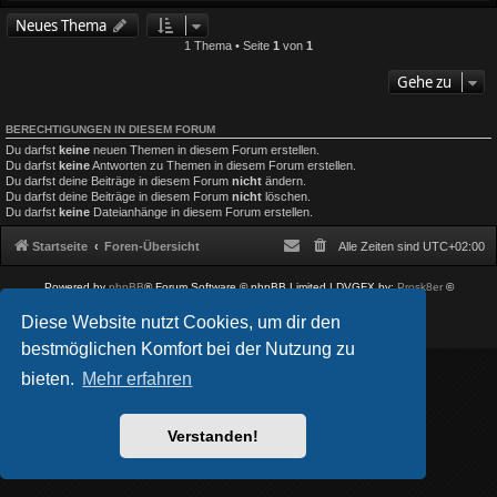
Neues Thema
1 Thema • Seite
1
von
1
Gehe zu
BERECHTIGUNGEN IN DIESEM FORUM
Du darfst
keine
neuen Themen in diesem Forum erstellen.
Du darfst
keine
Antworten zu Themen in diesem Forum erstellen.
Du darfst deine Beiträge in diesem Forum
nicht
ändern.
Du darfst deine Beiträge in diesem Forum
nicht
löschen.
Du darfst
keine
Dateianhänge in diesem Forum erstellen.
Startseite
Foren-Übersicht
Alle Zeiten sind
UTC+02:00
Powered by
phpBB
® Forum Software © phpBB Limited
| DVGFX by:
Prosk8er
©
Deutsche Übersetzung durch
phpBB.de
Diese Website nutzt Cookies, um dir den
Datenschutz
|
Nutzungsbedingungen
bestmöglichen Komfort bei der Nutzung zu
bieten.
Mehr erfahren
Verstanden!