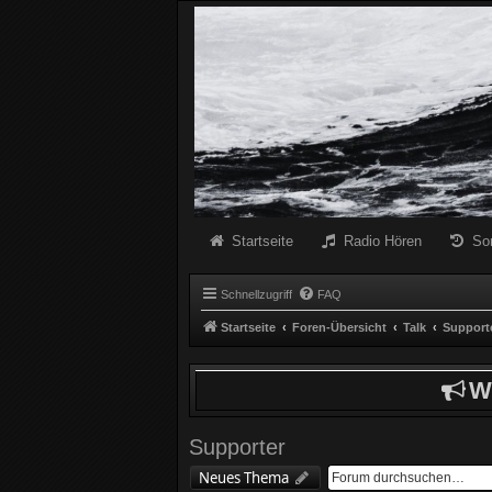
Radio Schwarze Welle Forum
Das Radio mit den Besten Dunklen Liedern
Startseite
Radio Hören
So
Schnellzugriff
FAQ
Startseite
Foren-Übersicht
Talk
Support
W
Supporter
Neues Thema