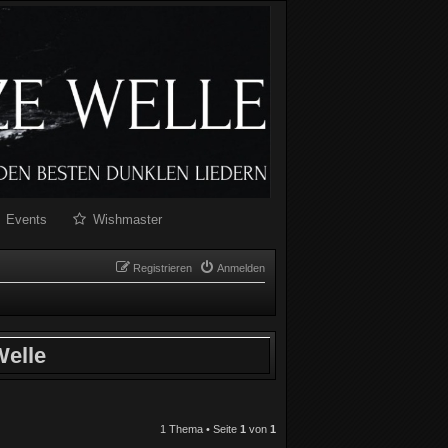
Events
Wishmaster
Registrieren
Anmelden
elle
1 Thema • Seite
1
von
1