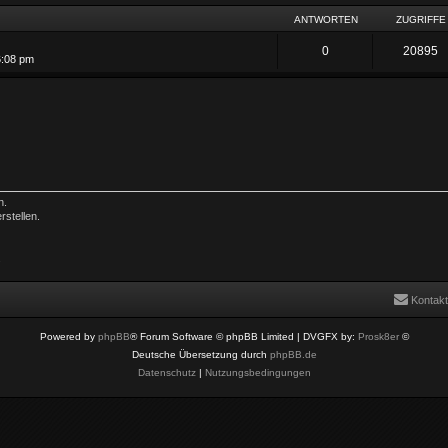
ANTWORTEN
ZUGRIFFE
0
20895
6:08 pm
n.
stellen.
.
Kontakt
Powered by
phpBB
® Forum Software © phpBB Limited
| DVGFX by:
Prosk8er
©
Deutsche Übersetzung durch
phpBB.de
Datenschutz
|
Nutzungsbedingungen