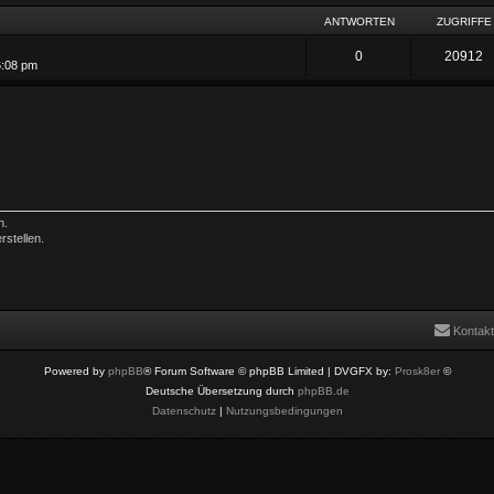
ANTWORTEN
ZUGRIFFE
0
20912
6:08 pm
n.
stellen.
.
Kontakt
Powered by
phpBB
® Forum Software © phpBB Limited
| DVGFX by:
Prosk8er
©
Deutsche Übersetzung durch
phpBB.de
Datenschutz
|
Nutzungsbedingungen