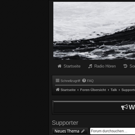
Radio Schwarze Welle Forum
Das Radio mit den Besten Dunklen Liedern
Startseite
Radio Hören
So
Schnellzugriff
FAQ
Startseite
Foren-Übersicht
Talk
Support
W
Supporter
Neues Thema