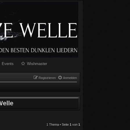
Events
Wishmaster
Registrieren
Anmelden
elle
1 Thema • Seite
1
von
1