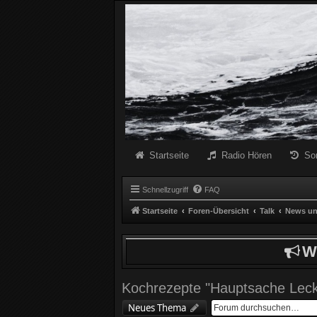
Radio Schwarze Welle Forum
Das Radio mit den Besten Dunklen Liedern
Startseite
Radio Hören
So
Schnellzugriff
FAQ
Startseite
Foren-Übersicht
Talk
News un
W
Kochrezepte "Hauptsache Leck
Neues Thema