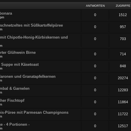
ANTWORTEN
ZUGRIFFE
rbonara
0
1512
 pm
eschnetzeltes mit Süßkartoffelpüree
0
957
pm
 mit Chipotle-Honig-Kürbiskernen und
0
703
pm
erter Glühwein Birne
0
714
pm
ee Suppe mit Käsetoast
0
848
pm
Maronen und Granatapfelkernen
0
20274
pm
ambal & Garnelen
0
12283
pm
cher Fischtopf
0
11864
pm
ürbis-Püree mit Parmesan Champignons
0
11722
pm
e - 4 Portionen -
0
12517
pm