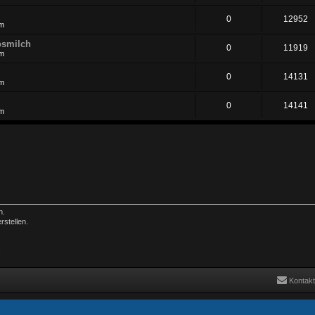
0
12952
pm
osmilch
0
11919
pm
0
14131
pm
0
14141
pm
n.
stellen.
.
Kontakt
Powered by
phpBB
® Forum Software © phpBB Limited
| DVGFX by:
Prosk8er
©