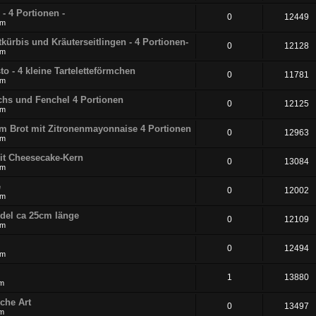
- 4 Portionen -
0
12449
pm
tkürbis und Kräuterseitlingen - 4 Portionen-
0
12128
pm
to - 4 kleine Tarteletteförmchen
0
11781
pm
achs und Fenchel 4 Portionen
0
12125
pm
tem Brot mit Zitronenmayonnaise 4 Portionen
0
12963
pm
mit Cheesecake-Kern
0
13084
pm
e
0
12002
pm
udel ca 25cm länge
0
12109
pm
0
12494
pm
1
13880
pm
che Art
0
13497
pm