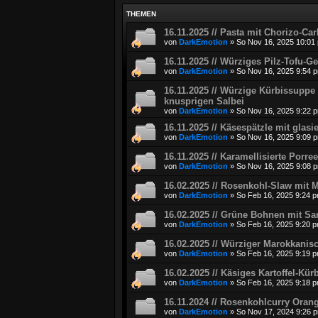
THEMEN
16.11.2025 // Pasta mit Chorizo-Ca
von
DarkEmotion
»
So Nov 16, 2025 10:01
16.11.2025 // Würziges Pilz-Tofu-G
von
DarkEmotion
»
So Nov 16, 2025 9:54 
16.11.2025 // Würzige Kürbissuppe
knusprigen Salbei
von
DarkEmotion
»
So Nov 16, 2025 9:22 
16.11.2025 // Käsespätzle mit glasi
von
DarkEmotion
»
So Nov 16, 2025 9:09 
16.11.2025 // Karamellisierte Porr
von
DarkEmotion
»
So Nov 16, 2025 9:08 
16.02.2025 // Rosenkohl-Slaw mit 
von
DarkEmotion
»
So Feb 16, 2025 9:24 
16.02.2025 // Grüne Bohnen mit S
von
DarkEmotion
»
So Feb 16, 2025 9:20 
16.02.2025 // Würziger Marokkanis
von
DarkEmotion
»
So Feb 16, 2025 9:19 
16.02.2025 // Käsiges Kartoffel-K
von
DarkEmotion
»
So Feb 16, 2025 9:18 
16.11.2024 // Rosenkohlcurry Orang
von
DarkEmotion
»
So Nov 17, 2024 9:26 