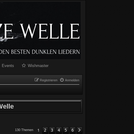
Events
Wishmaster
Registrieren
Anmelden
elle
1
2
3
4
5
6
Nächste
130 Themen