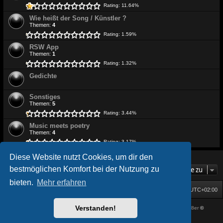
Rating: 11.64%
Wie heißt der Song / Künstler ?
Themen:
4
Rating: 1.59%
RSW App
Themen:
1
Rating: 1.32%
Gedichte
Sonstiges
Themen:
5
Rating: 3.44%
Music meets poetry
Themen:
4
Rating: 3.17%
Diese Website nutzt Cookies, um dir den
bestmöglichen Komfort bei der Nutzung zu
Gehe zu
bieten.
Mehr erfahren
Startseite
Foren-Übersicht
Alle Zeiten sind
UTC+02:00
Verstanden!
Powered by
phpBB
® Forum Software © phpBB Limited
| DVGFX by:
Prosk8er
©
Deutsche Übersetzung durch
phpBB.de