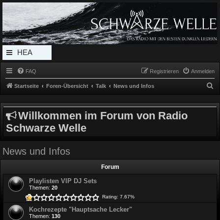
Radio Schwarze Welle Forum
Das Radio mit den Besten Dunklen Liedern
HEA
DERL
FAQ
Registrieren
Anmelden
INK_
S
Startseite
Foren-Übersicht
Talk
News und Infos
MEN
u
c
U
Willkommen im Forum von Radio
h
Schwarze Welle
e
News und Infos
Forum
Playlisten VIP DJ Sets
Themen:
20
Rating: 7.67%
Kochrezepte "Hauptsache Lecker"
Themen:
130