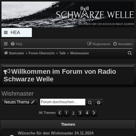
Radio Schwarze Welle Forum
Das Radio mit den Besten Dunklen Liedern
HEA
DERL
FAQ
Registrieren
Anmelden
INK_
S
Startseite
Foren-Übersicht
Talk
Wishmaster
MEN
u
c
U
Willkommen im Forum von Radio
h
Schwarze Welle
e
Wishmaster
Suche
Erweiterte Suche
Neues Thema
1
2
3
4
Vorherige
Nächste
96 Themen
Themen
Wünsche für den Wishmaster 24.11.2024