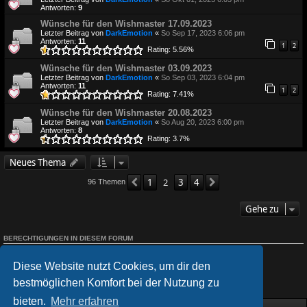
Antworten:
9
Wünsche für den Wishmaster 17.09.2023
Letzter Beitrag von
DarkEmotion
«
So Sep 17, 2023 6:06 pm
Antworten:
11
1
2
Rating: 5.56%
Wünsche für den Wishmaster 03.09.2023
Letzter Beitrag von
DarkEmotion
«
So Sep 03, 2023 6:04 pm
Antworten:
11
1
2
Rating: 7.41%
Wünsche für den Wishmaster 20.08.2023
Letzter Beitrag von
DarkEmotion
«
So Aug 20, 2023 6:00 pm
Antworten:
8
Rating: 3.7%
Neues Thema
1
2
3
4
Vorherige
Nächste
96 Themen
Gehe zu
BERECHTIGUNGEN IN DIESEM FORUM
Du darfst
keine
neuen Themen in diesem Forum erstellen.
Du darfst
keine
Antworten zu Themen in diesem Forum erstellen.
Diese Website nutzt Cookies, um dir den
Du darfst deine Beiträge in diesem Forum
nicht
ändern.
Du darfst deine Beiträge in diesem Forum
nicht
löschen.
bestmöglichen Komfort bei der Nutzung zu
Du darfst
keine
Dateianhänge in diesem Forum erstellen.
bieten.
Mehr erfahren