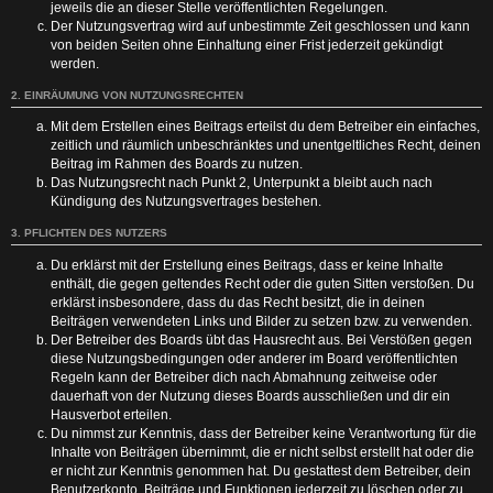
jeweils die an dieser Stelle veröffentlichten Regelungen.
Der Nutzungsvertrag wird auf unbestimmte Zeit geschlossen und kann
von beiden Seiten ohne Einhaltung einer Frist jederzeit gekündigt
werden.
2. EINRÄUMUNG VON NUTZUNGSRECHTEN
Mit dem Erstellen eines Beitrags erteilst du dem Betreiber ein einfaches,
zeitlich und räumlich unbeschränktes und unentgeltliches Recht, deinen
Beitrag im Rahmen des Boards zu nutzen.
Das Nutzungsrecht nach Punkt 2, Unterpunkt a bleibt auch nach
Kündigung des Nutzungsvertrages bestehen.
3. PFLICHTEN DES NUTZERS
Du erklärst mit der Erstellung eines Beitrags, dass er keine Inhalte
enthält, die gegen geltendes Recht oder die guten Sitten verstoßen. Du
erklärst insbesondere, dass du das Recht besitzt, die in deinen
Beiträgen verwendeten Links und Bilder zu setzen bzw. zu verwenden.
Der Betreiber des Boards übt das Hausrecht aus. Bei Verstößen gegen
diese Nutzungsbedingungen oder anderer im Board veröffentlichten
Regeln kann der Betreiber dich nach Abmahnung zeitweise oder
dauerhaft von der Nutzung dieses Boards ausschließen und dir ein
Hausverbot erteilen.
Du nimmst zur Kenntnis, dass der Betreiber keine Verantwortung für die
Inhalte von Beiträgen übernimmt, die er nicht selbst erstellt hat oder die
er nicht zur Kenntnis genommen hat. Du gestattest dem Betreiber, dein
Benutzerkonto, Beiträge und Funktionen jederzeit zu löschen oder zu