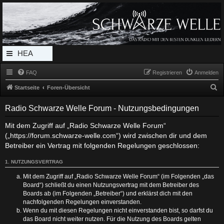
Radio Schwarze Welle Forum
Das Radio mit den Besten Dunklen Liedern
HEA
DERL
FAQ
Registrieren
Anmelden
INK_
S
Startseite
Foren-Übersicht
MEN
u
Radio Schwarze Welle Forum - Nutzungsbedingungen
c
U
h
Mit dem Zugriff auf „Radio Schwarze Welle Forum“
(„https://forum.schwarze-welle.com“) wird zwischen dir und dem
e
Betreiber ein Vertrag mit folgenden Regelungen geschlossen:
1. NUTZUNGSVERTRAG
Mit dem Zugriff auf „Radio Schwarze Welle Forum“ (im Folgenden „das
Board“) schließt du einen Nutzungsvertrag mit dem Betreiber des
Boards ab (im Folgenden „Betreiber“) und erklärst dich mit den
nachfolgenden Regelungen einverstanden.
Wenn du mit diesen Regelungen nicht einverstanden bist, so darfst du
das Board nicht weiter nutzen. Für die Nutzung des Boards gelten