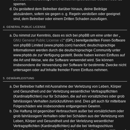
sperren.
Du gestattest dem Betreiber darüber hinaus, deine Beiträge
abzuändern, sofern sie gegen o. g. Regeln verstoßen oder geeignet
sind, dem Betreiber oder einem Dritten Schaden zuzufügen.
4. GENERAL PUBLIC LICENSE
Du nimmst zur Kenntnis, dass es sich bei phpBB um eine unter der „
GNU General Public License v2
“ (GPL) bereitgestellten Foren-Software
von phpBB Limited (www.phpbb.com) handelt; deutschsprachige
Informationen werden durch die deutschsprachige Community unter
www.phpbb.de zur Verfügung gestellt. Beide haben keinen Einfluss auf
die Art und Weise, wie die Software verwendet wird. Sie können
insbesondere die Verwendung der Software für bestimmte Zwecke nicht
untersagen oder auf Inhalte fremder Foren Einfluss nehmen.
5. GEWÄHRLEISTUNG
Der Betreiber haftet mit Ausnahme der Verletzung von Leben, Körper
und Gesundheit und der Verletzung wesentlicher Vertragspflichten
(Kardinalpflichten) nur für Schäden, die auf ein vorsätzliches oder grob
fahrlässiges Verhalten zurückzuführen sind. Dies gilt auch für mittelbare
Folgeschäden wie insbesondere entgangenen Gewinn.
Die Haftung ist gegenüber Verbrauchern außer bei vorsätzlichem oder
grob fahrlässigem Verhalten oder bei Schäden aus der Verletzung von
Leben, Körper und Gesundheit und der Verletzung wesentlicher
Vertragspflichten (Kardinalpflichten) auf die bei Vertragsschluss