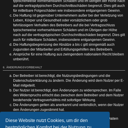
typischerweise vorhersehbaren Schäden und im übrigen der Höhe nach
auf die vertragstypischen Durchschnittsschäden begrenzt. Dies gilt auch
für mittelbare Folgeschäden wie insbesondere entgangenen Gewinn.
Die Haftung ist gegenüber Unternehmern außer bei der Verletzung von
Leben, Körper und Gesundheit oder vorsätzlichem oder grob
fahrlässigem Verhalten des Betreibers auf die bei Vertragsschluss
typischerweise vorhersehbaren Schäden und im Übrigen der Höhe
nach auf die vertragstypischen Durchschnittsschäden begrenzt. Dies gilt
auch für mittelbare Schäden, insbesondere entgangenen Gewinn.
Die Haftungsbegrenzung der Absätze a bis c gilt sinngemäß auch
zugunsten der Mitarbeiter und Erfüllungsgehilfen des Betreibers.
Ansprüche für eine Haftung aus zwingendem nationalem Recht bleiben
unberührt.
6. ÄNDERUNGSVORBEHALT
Der Betreiber ist berechtigt, die Nutzungsbedingungen und die
Datenschutzerklärung zu ändern. Die Änderung wird dem Nutzer per E-
Mail mitgeteilt.
Der Nutzer ist berechtigt, den Änderungen zu widersprechen. Im Falle
des Widerspruchs erlischt das zwischen dem Betreiber und dem Nutzer
bestehende Vertragsverhältnis mit sofortiger Wirkung.
Die Änderungen gelten als anerkannt und verbindlich, wenn der Nutzer
den Änderungen zugestimmt hat.
Informationen über den Umgang mit deinen persönlichen Daten
Diese Website nutzt Cookies, um dir den
sind in der Datenschutzerklärung enthalten.
bestmöglichen Komfort bei der Nutzung zu