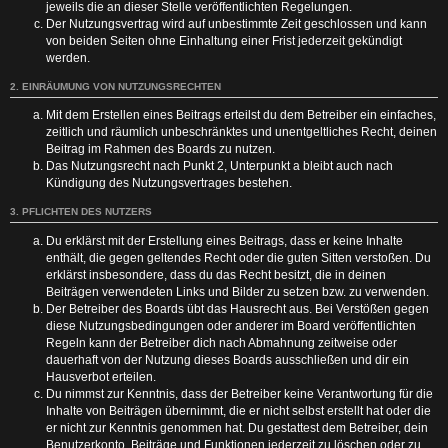
jeweils die an dieser Stelle veröffentlichten Regelungen.
Der Nutzungsvertrag wird auf unbestimmte Zeit geschlossen und kann
von beiden Seiten ohne Einhaltung einer Frist jederzeit gekündigt
werden.
2. EINRÄUMUNG VON NUTZUNGSRECHTEN
Mit dem Erstellen eines Beitrags erteilst du dem Betreiber ein einfaches,
zeitlich und räumlich unbeschränktes und unentgeltliches Recht, deinen
Beitrag im Rahmen des Boards zu nutzen.
Das Nutzungsrecht nach Punkt 2, Unterpunkt a bleibt auch nach
Kündigung des Nutzungsvertrages bestehen.
3. PFLICHTEN DES NUTZERS
Du erklärst mit der Erstellung eines Beitrags, dass er keine Inhalte
enthält, die gegen geltendes Recht oder die guten Sitten verstoßen. Du
erklärst insbesondere, dass du das Recht besitzt, die in deinen
Beiträgen verwendeten Links und Bilder zu setzen bzw. zu verwenden.
Der Betreiber des Boards übt das Hausrecht aus. Bei Verstößen gegen
diese Nutzungsbedingungen oder anderer im Board veröffentlichten
Regeln kann der Betreiber dich nach Abmahnung zeitweise oder
dauerhaft von der Nutzung dieses Boards ausschließen und dir ein
Hausverbot erteilen.
Du nimmst zur Kenntnis, dass der Betreiber keine Verantwortung für die
Inhalte von Beiträgen übernimmt, die er nicht selbst erstellt hat oder die
er nicht zur Kenntnis genommen hat. Du gestattest dem Betreiber, dein
Benutzerkonto, Beiträge und Funktionen jederzeit zu löschen oder zu