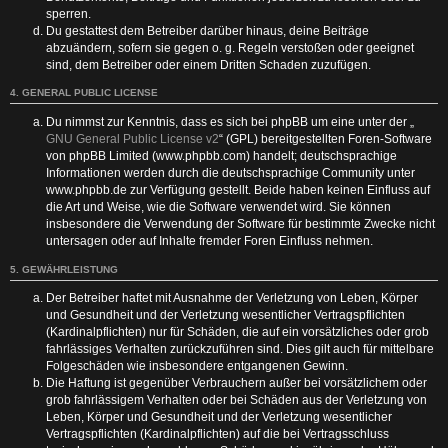
sperren.
Du gestattest dem Betreiber darüber hinaus, deine Beiträge
abzuändern, sofern sie gegen o. g. Regeln verstoßen oder geeignet
sind, dem Betreiber oder einem Dritten Schaden zuzufügen.
4. GENERAL PUBLIC LICENSE
Du nimmst zur Kenntnis, dass es sich bei phpBB um eine unter der „
GNU General Public License v2
“ (GPL) bereitgestellten Foren-Software
von phpBB Limited (www.phpbb.com) handelt; deutschsprachige
Informationen werden durch die deutschsprachige Community unter
www.phpbb.de zur Verfügung gestellt. Beide haben keinen Einfluss auf
die Art und Weise, wie die Software verwendet wird. Sie können
insbesondere die Verwendung der Software für bestimmte Zwecke nicht
untersagen oder auf Inhalte fremder Foren Einfluss nehmen.
5. GEWÄHRLEISTUNG
Der Betreiber haftet mit Ausnahme der Verletzung von Leben, Körper
und Gesundheit und der Verletzung wesentlicher Vertragspflichten
(Kardinalpflichten) nur für Schäden, die auf ein vorsätzliches oder grob
fahrlässiges Verhalten zurückzuführen sind. Dies gilt auch für mittelbare
Folgeschäden wie insbesondere entgangenen Gewinn.
Die Haftung ist gegenüber Verbrauchern außer bei vorsätzlichem oder
grob fahrlässigem Verhalten oder bei Schäden aus der Verletzung von
Leben, Körper und Gesundheit und der Verletzung wesentlicher
Vertragspflichten (Kardinalpflichten) auf die bei Vertragsschluss