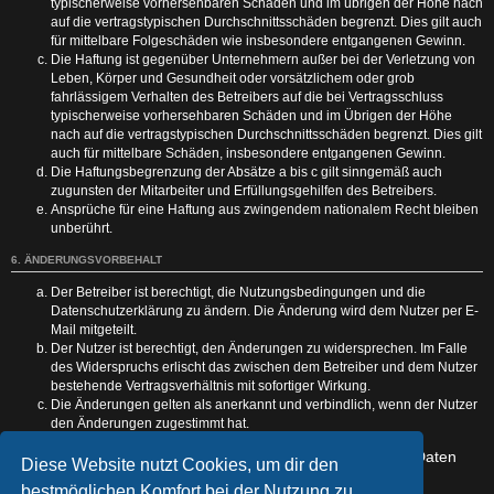
typischerweise vorhersehbaren Schäden und im übrigen der Höhe nach
auf die vertragstypischen Durchschnittsschäden begrenzt. Dies gilt auch
für mittelbare Folgeschäden wie insbesondere entgangenen Gewinn.
Die Haftung ist gegenüber Unternehmern außer bei der Verletzung von
Leben, Körper und Gesundheit oder vorsätzlichem oder grob
fahrlässigem Verhalten des Betreibers auf die bei Vertragsschluss
typischerweise vorhersehbaren Schäden und im Übrigen der Höhe
nach auf die vertragstypischen Durchschnittsschäden begrenzt. Dies gilt
auch für mittelbare Schäden, insbesondere entgangenen Gewinn.
Die Haftungsbegrenzung der Absätze a bis c gilt sinngemäß auch
zugunsten der Mitarbeiter und Erfüllungsgehilfen des Betreibers.
Ansprüche für eine Haftung aus zwingendem nationalem Recht bleiben
unberührt.
6. ÄNDERUNGSVORBEHALT
Der Betreiber ist berechtigt, die Nutzungsbedingungen und die
Datenschutzerklärung zu ändern. Die Änderung wird dem Nutzer per E-
Mail mitgeteilt.
Der Nutzer ist berechtigt, den Änderungen zu widersprechen. Im Falle
des Widerspruchs erlischt das zwischen dem Betreiber und dem Nutzer
bestehende Vertragsverhältnis mit sofortiger Wirkung.
Die Änderungen gelten als anerkannt und verbindlich, wenn der Nutzer
den Änderungen zugestimmt hat.
Informationen über den Umgang mit deinen persönlichen Daten
Diese Website nutzt Cookies, um dir den
sind in der Datenschutzerklärung enthalten.
bestmöglichen Komfort bei der Nutzung zu