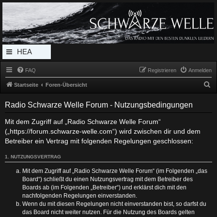
Radio Schwarze Welle Forum
Das Radio mit den Besten Dunklen Liedern
HEA
DERL
FAQ
Registrieren
Anmelden
INK_
S
Startseite
Foren-Übersicht
MEN
u
Radio Schwarze Welle Forum - Nutzungsbedingungen
c
U
h
Mit dem Zugriff auf „Radio Schwarze Welle Forum“
(„https://forum.schwarze-welle.com“) wird zwischen dir und dem
e
Betreiber ein Vertrag mit folgenden Regelungen geschlossen:
1. NUTZUNGSVERTRAG
Mit dem Zugriff auf „Radio Schwarze Welle Forum“ (im Folgenden „das
Board“) schließt du einen Nutzungsvertrag mit dem Betreiber des
Boards ab (im Folgenden „Betreiber“) und erklärst dich mit den
nachfolgenden Regelungen einverstanden.
Wenn du mit diesen Regelungen nicht einverstanden bist, so darfst du
das Board nicht weiter nutzen. Für die Nutzung des Boards gelten