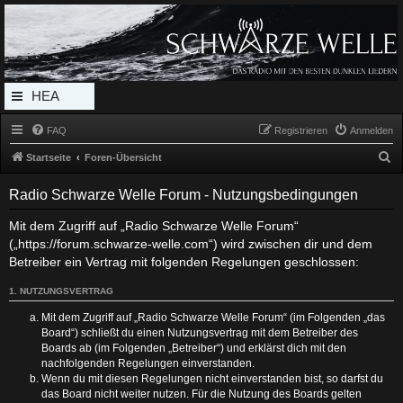
Radio Schwarze Welle Forum
Das Radio mit den Besten Dunklen Liedern
HEA
DERL
FAQ
Registrieren
Anmelden
INK_
S
Startseite
Foren-Übersicht
MEN
u
Radio Schwarze Welle Forum - Nutzungsbedingungen
c
U
h
Mit dem Zugriff auf „Radio Schwarze Welle Forum“
(„https://forum.schwarze-welle.com“) wird zwischen dir und dem
e
Betreiber ein Vertrag mit folgenden Regelungen geschlossen:
1. NUTZUNGSVERTRAG
Mit dem Zugriff auf „Radio Schwarze Welle Forum“ (im Folgenden „das
Board“) schließt du einen Nutzungsvertrag mit dem Betreiber des
Boards ab (im Folgenden „Betreiber“) und erklärst dich mit den
nachfolgenden Regelungen einverstanden.
Wenn du mit diesen Regelungen nicht einverstanden bist, so darfst du
das Board nicht weiter nutzen. Für die Nutzung des Boards gelten