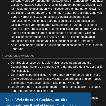
typischerweise vorhersehbaren Schäden und im übrigen der Höhe nach
auf die vertragstypischen Durchschnittsschäden begrenzt. Dies gilt auch
für mittelbare Folgeschäden wie insbesondere entgangenen Gewinn.
Die Haftung ist gegenüber Unternehmern außer bei der Verletzung von
Leben, Körper und Gesundheit oder vorsätzlichem oder grob
fahrlässigem Verhalten des Betreibers auf die bei Vertragsschluss
typischerweise vorhersehbaren Schäden und im Übrigen der Höhe
nach auf die vertragstypischen Durchschnittsschäden begrenzt. Dies gilt
auch für mittelbare Schäden, insbesondere entgangenen Gewinn.
Die Haftungsbegrenzung der Absätze a bis c gilt sinngemäß auch
zugunsten der Mitarbeiter und Erfüllungsgehilfen des Betreibers.
Ansprüche für eine Haftung aus zwingendem nationalem Recht bleiben
unberührt.
6. ÄNDERUNGSVORBEHALT
Der Betreiber ist berechtigt, die Nutzungsbedingungen und die
Datenschutzerklärung zu ändern. Die Änderung wird dem Nutzer per E-
Mail mitgeteilt.
Der Nutzer ist berechtigt, den Änderungen zu widersprechen. Im Falle
des Widerspruchs erlischt das zwischen dem Betreiber und dem Nutzer
bestehende Vertragsverhältnis mit sofortiger Wirkung.
Die Änderungen gelten als anerkannt und verbindlich, wenn der Nutzer
den Änderungen zugestimmt hat.
Informationen über den Umgang mit deinen persönlichen Daten
Diese Website nutzt Cookies, um dir den
sind in der Datenschutzerklärung enthalten.
bestmöglichen Komfort bei der Nutzung zu