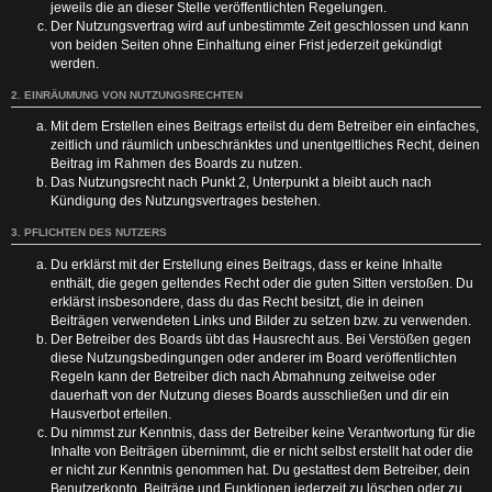
jeweils die an dieser Stelle veröffentlichten Regelungen.
Der Nutzungsvertrag wird auf unbestimmte Zeit geschlossen und kann
von beiden Seiten ohne Einhaltung einer Frist jederzeit gekündigt
werden.
2. EINRÄUMUNG VON NUTZUNGSRECHTEN
Mit dem Erstellen eines Beitrags erteilst du dem Betreiber ein einfaches,
zeitlich und räumlich unbeschränktes und unentgeltliches Recht, deinen
Beitrag im Rahmen des Boards zu nutzen.
Das Nutzungsrecht nach Punkt 2, Unterpunkt a bleibt auch nach
Kündigung des Nutzungsvertrages bestehen.
3. PFLICHTEN DES NUTZERS
Du erklärst mit der Erstellung eines Beitrags, dass er keine Inhalte
enthält, die gegen geltendes Recht oder die guten Sitten verstoßen. Du
erklärst insbesondere, dass du das Recht besitzt, die in deinen
Beiträgen verwendeten Links und Bilder zu setzen bzw. zu verwenden.
Der Betreiber des Boards übt das Hausrecht aus. Bei Verstößen gegen
diese Nutzungsbedingungen oder anderer im Board veröffentlichten
Regeln kann der Betreiber dich nach Abmahnung zeitweise oder
dauerhaft von der Nutzung dieses Boards ausschließen und dir ein
Hausverbot erteilen.
Du nimmst zur Kenntnis, dass der Betreiber keine Verantwortung für die
Inhalte von Beiträgen übernimmt, die er nicht selbst erstellt hat oder die
er nicht zur Kenntnis genommen hat. Du gestattest dem Betreiber, dein
Benutzerkonto, Beiträge und Funktionen jederzeit zu löschen oder zu