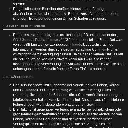
sperren.
Du gestattest dem Betreiber darüber hinaus, deine Beiträge
abzuändern, sofern sie gegen o. g. Regeln verstoßen oder geeignet
sind, dem Betreiber oder einem Dritten Schaden zuzufügen.
4. GENERAL PUBLIC LICENSE
Du nimmst zur Kenntnis, dass es sich bei phpBB um eine unter der „
GNU General Public License v2
“ (GPL) bereitgestellten Foren-Software
von phpBB Limited (www.phpbb.com) handelt; deutschsprachige
Informationen werden durch die deutschsprachige Community unter
www.phpbb.de zur Verfügung gestellt. Beide haben keinen Einfluss auf
die Art und Weise, wie die Software verwendet wird. Sie können
insbesondere die Verwendung der Software für bestimmte Zwecke nicht
untersagen oder auf Inhalte fremder Foren Einfluss nehmen.
5. GEWÄHRLEISTUNG
Der Betreiber haftet mit Ausnahme der Verletzung von Leben, Körper
und Gesundheit und der Verletzung wesentlicher Vertragspflichten
(Kardinalpflichten) nur für Schäden, die auf ein vorsätzliches oder grob
fahrlässiges Verhalten zurückzuführen sind. Dies gilt auch für mittelbare
Folgeschäden wie insbesondere entgangenen Gewinn.
Die Haftung ist gegenüber Verbrauchern außer bei vorsätzlichem oder
grob fahrlässigem Verhalten oder bei Schäden aus der Verletzung von
Leben, Körper und Gesundheit und der Verletzung wesentlicher
Vertragspflichten (Kardinalpflichten) auf die bei Vertragsschluss