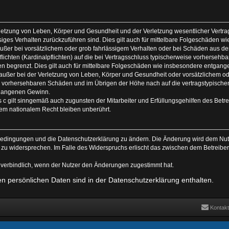
letzung von Leben, Körper und Gesundheit und der Verletzung wesentlicher Vertrags
ässiges Verhalten zurückzuführen sind. Dies gilt auch für mittelbare Folgeschäden
ußer bei vorsätzlichem oder grob fahrlässigem Verhalten oder bei Schäden aus d
flichten (Kardinalpflichten) auf die bei Vertragsschluss typischerweise vorherse
en begrenzt. Dies gilt auch für mittelbare Folgeschäden wie insbesondere entgan
ußer bei der Verletzung von Leben, Körper und Gesundheit oder vorsätzlichem ode
se vorhersehbaren Schäden und im Übrigen der Höhe nach auf die vertragstypischen
tgangenen Gewinn.
c gilt sinngemäß auch zugunsten der Mitarbeiter und Erfüllungsgehilfen des Betre
em nationalem Recht bleiben unberührt.
sbedingungen und die Datenschutzerklärung zu ändern. Die Änderung wird dem Nutze
n zu widersprechen. Im Falle des Widerspruchs erlischt das zwischen dem Betreibe
 verbindlich, wenn der Nutzer den Änderungen zugestimmt hat.
 persönlichen Daten sind in der Datenschutzerklärung enthalten.
Kontakt
Powered by
phpBB
® Forum Software © phpBB Limited
| DVGFX by:
Prosk8er
©