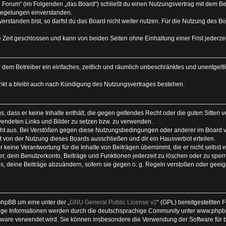
e Forum“ (im Folgenden „das Board“) schließt du einen Nutzungsvertrag mit dem Be
Regelungen einverstanden.
rstanden bist, so darfst du das Board nicht weiter nutzen. Für die Nutzung des Boa
 Zeit geschlossen und kann von beiden Seiten ohne Einhaltung einer Frist jederze
 du dem Betreiber ein einfaches, zeitlich und räumlich unbeschränktes und unentgel
nkt a bleibt auch nach Kündigung des Nutzungsvertrages bestehen.
ags, dass er keine Inhalte enthält, die gegen geltendes Recht oder die guten Sitten
rwendeten Links und Bilder zu setzen bzw. zu verwenden.
ht aus. Bei Verstößen gegen diese Nutzungsbedingungen oder anderer im Board ve
von der Nutzung dieses Boards ausschließen und dir ein Hausverbot erteilen.
keine Verantwortung für die Inhalte von Beiträgen übernimmt, die er nicht selbst ers
, dein Benutzerkonto, Beiträge und Funktionen jederzeit zu löschen oder zu sperr
s, deine Beiträge abzuändern, sofern sie gegen o. g. Regeln verstoßen oder geeig
phpBB um eine unter der „
GNU General Public License v2
“ (GPL) bereitgestellten
ge Informationen werden durch die deutschsprachige Community unter www.phpbb.
Software verwendet wird. Sie können insbesondere die Verwendung der Software für