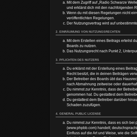
Mit dem Zugriff auf „Radio Schwarze Well
und erklärst dich mit den nachfolgenden 
Wenn du mit diesen Regelungen nicht einve
veröffentlichten Regelungen.
Der Nutzungsvertrag wird auf unbestimmte
2. EINRÄUMUNG VON NUTZUNGSRECHTEN
Mit dem Erstellen eines Beitrags erteilst
Boards zu nutzen.
Das Nutzungsrecht nach Punkt 2, Unterpu
3. PFLICHTEN DES NUTZERS
Du erklärst mit der Erstellung eines Beitr
Recht besitzt, die in deinen Beiträgen ve
Der Betreiber des Boards übt das Hausrec
nach Abmahnung zeitweise oder dauerhaft 
Du nimmst zur Kenntnis, dass der Betreiber 
genommen hat. Du gestattest dem Betreiber
Du gestattest dem Betreiber darüber hinau
Schaden zuzufügen.
4. GENERAL PUBLIC LICENSE
Du nimmst zur Kenntnis, dass es sich bei 
(www.phpbb.com) handelt; deutschsprachi
Einfluss auf die Art und Weise, wie die 