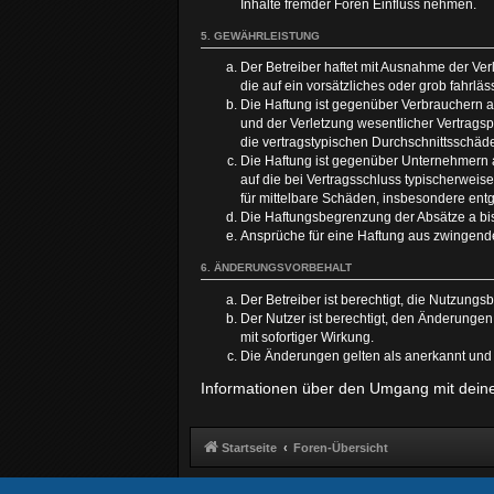
Inhalte fremder Foren Einfluss nehmen.
5. GEWÄHRLEISTUNG
Der Betreiber haftet mit Ausnahme der Ver
die auf ein vorsätzliches oder grob fahrl
Die Haftung ist gegenüber Verbrauchern a
und der Verletzung wesentlicher Vertragsp
die vertragstypischen Durchschnittsschäd
Die Haftung ist gegenüber Unternehmern a
auf die bei Vertragsschluss typischerwei
für mittelbare Schäden, insbesondere en
Die Haftungsbegrenzung der Absätze a bis 
Ansprüche für eine Haftung aus zwingend
6. ÄNDERUNGSVORBEHALT
Der Betreiber ist berechtigt, die Nutzung
Der Nutzer ist berechtigt, den Änderunge
mit sofortiger Wirkung.
Die Änderungen gelten als anerkannt und
Informationen über den Umgang mit deinen
Startseite
Foren-Übersicht