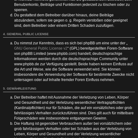
Benutzerkonto, Beiträge und Funktionen jederzeit zu löschen oder zu
sperren.
Du gestattest dem Betreiber darüber hinaus, deine Beiträge
abzuändern, sofern sie gegen o. g. Regeln verstoßen oder geeignet
sind, dem Betreiber oder einem Dritten Schaden zuzufügen.
4. GENERAL PUBLIC LICENSE
Du nimmst zur Kenntnis, dass es sich bei phpBB um eine unter der „
GNU General Public License v2
“ (GPL) bereitgestellten Foren-Software
von phpBB Limited (www.phpbb.com) handelt; deutschsprachige
Informationen werden durch die deutschsprachige Community unter
www.phpbb.de zur Verfügung gestellt. Beide haben keinen Einfluss auf
die Art und Weise, wie die Software verwendet wird. Sie können
insbesondere die Verwendung der Software für bestimmte Zwecke nicht
untersagen oder auf Inhalte fremder Foren Einfluss nehmen.
5. GEWÄHRLEISTUNG
Der Betreiber haftet mit Ausnahme der Verletzung von Leben, Körper
und Gesundheit und der Verletzung wesentlicher Vertragspflichten
(Kardinalpflichten) nur für Schäden, die auf ein vorsätzliches oder grob
fahrlässiges Verhalten zurückzuführen sind. Dies gilt auch für mittelbare
Folgeschäden wie insbesondere entgangenen Gewinn.
Die Haftung ist gegenüber Verbrauchern außer bei vorsätzlichem oder
grob fahrlässigem Verhalten oder bei Schäden aus der Verletzung von
Leben, Körper und Gesundheit und der Verletzung wesentlicher