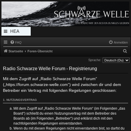
Radio Schwarze Welle Forum
Das Radio mit den Besten Dunklen Liedern
HEA
DERL
FAQ
Anmelden
INK_
S
Startseite
Foren-Übersicht
MEN
u
Sprache:
c
U
Radio Schwarze Welle Forum - Registrierung
h
Mit dem Zugriff auf „Radio Schwarze Welle Forum“
e
(„https://forum.schwarze-welle.com“) wird zwischen dir und dem
Betreiber ein Vertrag mit folgenden Regelungen geschlossen:
1. NUTZUNGSVERTRAG
Mit dem Zugriff auf „Radio Schwarze Welle Forum“ (im Folgenden „das
Board“) schließt du einen Nutzungsvertrag mit dem Betreiber des
Boards ab (im Folgenden „Betreiber“) und erklärst dich mit den
nachfolgenden Regelungen einverstanden.
Wenn du mit diesen Regelungen nicht einverstanden bist, so darfst du