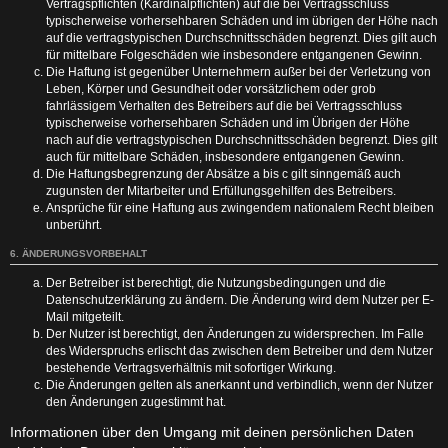
Vertragspflichten (Kardinalpflichten) auf die bei Vertragsschluss
typischerweise vorhersehbaren Schäden und im übrigen der Höhe nach
auf die vertragstypischen Durchschnittsschäden begrenzt. Dies gilt auch
für mittelbare Folgeschäden wie insbesondere entgangenen Gewinn.
Die Haftung ist gegenüber Unternehmern außer bei der Verletzung von
Leben, Körper und Gesundheit oder vorsätzlichem oder grob
fahrlässigem Verhalten des Betreibers auf die bei Vertragsschluss
typischerweise vorhersehbaren Schäden und im Übrigen der Höhe
nach auf die vertragstypischen Durchschnittsschäden begrenzt. Dies gilt
auch für mittelbare Schäden, insbesondere entgangenen Gewinn.
Die Haftungsbegrenzung der Absätze a bis c gilt sinngemäß auch
zugunsten der Mitarbeiter und Erfüllungsgehilfen des Betreibers.
Ansprüche für eine Haftung aus zwingendem nationalem Recht bleiben
unberührt.
6. ÄNDERUNGSVORBEHALT
Der Betreiber ist berechtigt, die Nutzungsbedingungen und die
Datenschutzerklärung zu ändern. Die Änderung wird dem Nutzer per E-
Mail mitgeteilt.
Der Nutzer ist berechtigt, den Änderungen zu widersprechen. Im Falle
des Widerspruchs erlischt das zwischen dem Betreiber und dem Nutzer
bestehende Vertragsverhältnis mit sofortiger Wirkung.
Die Änderungen gelten als anerkannt und verbindlich, wenn der Nutzer
den Änderungen zugestimmt hat.
Informationen über den Umgang mit deinen persönlichen Daten