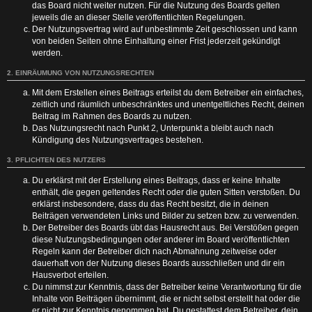
das Board nicht weiter nutzen. Für die Nutzung des Boards gelten
jeweils die an dieser Stelle veröffentlichten Regelungen.
Der Nutzungsvertrag wird auf unbestimmte Zeit geschlossen und kann
von beiden Seiten ohne Einhaltung einer Frist jederzeit gekündigt
werden.
2. EINRÄUMUNG VON NUTZUNGSRECHTEN
Mit dem Erstellen eines Beitrags erteilst du dem Betreiber ein einfaches,
zeitlich und räumlich unbeschränktes und unentgeltliches Recht, deinen
Beitrag im Rahmen des Boards zu nutzen.
Das Nutzungsrecht nach Punkt 2, Unterpunkt a bleibt auch nach
Kündigung des Nutzungsvertrages bestehen.
3. PFLICHTEN DES NUTZERS
Du erklärst mit der Erstellung eines Beitrags, dass er keine Inhalte
enthält, die gegen geltendes Recht oder die guten Sitten verstoßen. Du
erklärst insbesondere, dass du das Recht besitzt, die in deinen
Beiträgen verwendeten Links und Bilder zu setzen bzw. zu verwenden.
Der Betreiber des Boards übt das Hausrecht aus. Bei Verstößen gegen
diese Nutzungsbedingungen oder anderer im Board veröffentlichten
Regeln kann der Betreiber dich nach Abmahnung zeitweise oder
dauerhaft von der Nutzung dieses Boards ausschließen und dir ein
Hausverbot erteilen.
Du nimmst zur Kenntnis, dass der Betreiber keine Verantwortung für die
Inhalte von Beiträgen übernimmt, die er nicht selbst erstellt hat oder die
er nicht zur Kenntnis genommen hat. Du gestattest dem Betreiber, dein