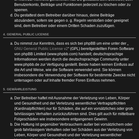
Benutzerkonto, Beiträge und Funktionen jederzeit zu löschen oder zu
sperren.
Du gestattest dem Betreiber darüber hinaus, deine Beiträge
abzuändern, sofern sie gegen o. g. Regeln verstoßen oder geeignet
sind, dem Betreiber oder einem Dritten Schaden zuzufügen.
4. GENERAL PUBLIC LICENSE
Du nimmst zur Kenntnis, dass es sich bei phpBB um eine unter der „
GNU General Public License v2
“ (GPL) bereitgestellten Foren-Software
von phpBB Limited (www.phpbb.com) handelt; deutschsprachige
Informationen werden durch die deutschsprachige Community unter
www.phpbb.de zur Verfügung gestellt. Beide haben keinen Einfluss auf
die Art und Weise, wie die Software verwendet wird. Sie können
insbesondere die Verwendung der Software für bestimmte Zwecke nicht
untersagen oder auf Inhalte fremder Foren Einfluss nehmen.
5. GEWÄHRLEISTUNG
Der Betreiber haftet mit Ausnahme der Verletzung von Leben, Körper
und Gesundheit und der Verletzung wesentlicher Vertragspflichten
(Kardinalpflichten) nur für Schäden, die auf ein vorsätzliches oder grob
fahrlässiges Verhalten zurückzuführen sind. Dies gilt auch für mittelbare
Folgeschäden wie insbesondere entgangenen Gewinn.
Die Haftung ist gegenüber Verbrauchern außer bei vorsätzlichem oder
grob fahrlässigem Verhalten oder bei Schäden aus der Verletzung von
Leben, Körper und Gesundheit und der Verletzung wesentlicher