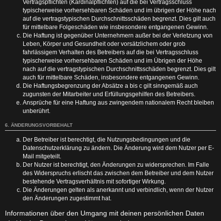
Vertragspflichten (Kardinalpflichten) auf die bei Vertragsschluss
typischerweise vorhersehbaren Schäden und im übrigen der Höhe nach
auf die vertragstypischen Durchschnittsschäden begrenzt. Dies gilt auch
für mittelbare Folgeschäden wie insbesondere entgangenen Gewinn.
Die Haftung ist gegenüber Unternehmern außer bei der Verletzung von
Leben, Körper und Gesundheit oder vorsätzlichem oder grob
fahrlässigem Verhalten des Betreibers auf die bei Vertragsschluss
typischerweise vorhersehbaren Schäden und im Übrigen der Höhe
nach auf die vertragstypischen Durchschnittsschäden begrenzt. Dies gilt
auch für mittelbare Schäden, insbesondere entgangenen Gewinn.
Die Haftungsbegrenzung der Absätze a bis c gilt sinngemäß auch
zugunsten der Mitarbeiter und Erfüllungsgehilfen des Betreibers.
Ansprüche für eine Haftung aus zwingendem nationalem Recht bleiben
unberührt.
6. ÄNDERUNGSVORBEHALT
Der Betreiber ist berechtigt, die Nutzungsbedingungen und die
Datenschutzerklärung zu ändern. Die Änderung wird dem Nutzer per E-
Mail mitgeteilt.
Der Nutzer ist berechtigt, den Änderungen zu widersprechen. Im Falle
des Widerspruchs erlischt das zwischen dem Betreiber und dem Nutzer
bestehende Vertragsverhältnis mit sofortiger Wirkung.
Die Änderungen gelten als anerkannt und verbindlich, wenn der Nutzer
den Änderungen zugestimmt hat.
Informationen über den Umgang mit deinen persönlichen Daten