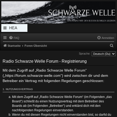
Radio Schwarze Welle Forum
Das Radio mit den Besten Dunklen Liedern
HEA
DERL
FAQ
Anmelden
INK_
S
Startseite
Foren-Übersicht
MEN
u
Sprache:
c
U
Radio Schwarze Welle Forum - Registrierung
h
Mit dem Zugriff auf „Radio Schwarze Welle Forum“
e
(„https://forum.schwarze-welle.com“) wird zwischen dir und dem
Betreiber ein Vertrag mit folgenden Regelungen geschlossen:
1. NUTZUNGSVERTRAG
Mit dem Zugriff auf „Radio Schwarze Welle Forum“ (im Folgenden „das
Board“) schließt du einen Nutzungsvertrag mit dem Betreiber des
Boards ab (im Folgenden „Betreiber“) und erklärst dich mit den
nachfolgenden Regelungen einverstanden.
Wenn du mit diesen Regelungen nicht einverstanden bist, so darfst du