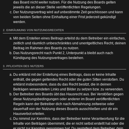
das Board nicht weiter nutzen. Für die Nutzung des Boards gelten
jeweils die an dieser Stelle veröffentlichten Regelungen.
Der Nutzungsvertrag wird auf unbestimmte Zeit geschlossen und kann
von beiden Seiten ohne Einhaltung einer Frist jederzeit gekündigt
werden.
2. EINRÄUMUNG VON NUTZUNGSRECHTEN
Mit dem Erstellen eines Beitrags erteilst du dem Betreiber ein einfaches,
zeitlich und räumlich unbeschränktes und unentgeltliches Recht, deinen
Beitrag im Rahmen des Boards zu nutzen.
Das Nutzungsrecht nach Punkt 2, Unterpunkt a bleibt auch nach
Kündigung des Nutzungsvertrages bestehen.
3. PFLICHTEN DES NUTZERS
Du erklärst mit der Erstellung eines Beitrags, dass er keine Inhalte
enthält, die gegen geltendes Recht oder die guten Sitten verstoßen. Du
erklärst insbesondere, dass du das Recht besitzt, die in deinen
Beiträgen verwendeten Links und Bilder zu setzen bzw. zu verwenden.
Der Betreiber des Boards übt das Hausrecht aus. Bei Verstößen gegen
diese Nutzungsbedingungen oder anderer im Board veröffentlichten
Regeln kann der Betreiber dich nach Abmahnung zeitweise oder
dauerhaft von der Nutzung dieses Boards ausschließen und dir ein
Hausverbot erteilen.
Du nimmst zur Kenntnis, dass der Betreiber keine Verantwortung für die
Inhalte von Beiträgen übernimmt, die er nicht selbst erstellt hat oder die
er nicht zur Kenntnis genommen hat. Du gestattest dem Betreiber, dein