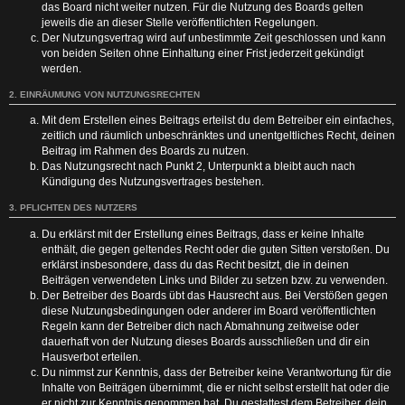
das Board nicht weiter nutzen. Für die Nutzung des Boards gelten
jeweils die an dieser Stelle veröffentlichten Regelungen.
Der Nutzungsvertrag wird auf unbestimmte Zeit geschlossen und kann
von beiden Seiten ohne Einhaltung einer Frist jederzeit gekündigt
werden.
2. EINRÄUMUNG VON NUTZUNGSRECHTEN
Mit dem Erstellen eines Beitrags erteilst du dem Betreiber ein einfaches,
zeitlich und räumlich unbeschränktes und unentgeltliches Recht, deinen
Beitrag im Rahmen des Boards zu nutzen.
Das Nutzungsrecht nach Punkt 2, Unterpunkt a bleibt auch nach
Kündigung des Nutzungsvertrages bestehen.
3. PFLICHTEN DES NUTZERS
Du erklärst mit der Erstellung eines Beitrags, dass er keine Inhalte
enthält, die gegen geltendes Recht oder die guten Sitten verstoßen. Du
erklärst insbesondere, dass du das Recht besitzt, die in deinen
Beiträgen verwendeten Links und Bilder zu setzen bzw. zu verwenden.
Der Betreiber des Boards übt das Hausrecht aus. Bei Verstößen gegen
diese Nutzungsbedingungen oder anderer im Board veröffentlichten
Regeln kann der Betreiber dich nach Abmahnung zeitweise oder
dauerhaft von der Nutzung dieses Boards ausschließen und dir ein
Hausverbot erteilen.
Du nimmst zur Kenntnis, dass der Betreiber keine Verantwortung für die
Inhalte von Beiträgen übernimmt, die er nicht selbst erstellt hat oder die
er nicht zur Kenntnis genommen hat. Du gestattest dem Betreiber, dein