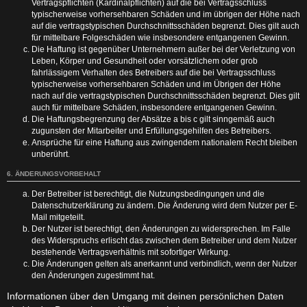
Vertragspflichten (Kardinalpflichten) auf die bei Vertragsschluss
typischerweise vorhersehbaren Schäden und im übrigen der Höhe nach
auf die vertragstypischen Durchschnittsschäden begrenzt. Dies gilt auch
für mittelbare Folgeschäden wie insbesondere entgangenen Gewinn.
Die Haftung ist gegenüber Unternehmern außer bei der Verletzung von
Leben, Körper und Gesundheit oder vorsätzlichem oder grob
fahrlässigem Verhalten des Betreibers auf die bei Vertragsschluss
typischerweise vorhersehbaren Schäden und im Übrigen der Höhe
nach auf die vertragstypischen Durchschnittsschäden begrenzt. Dies gilt
auch für mittelbare Schäden, insbesondere entgangenen Gewinn.
Die Haftungsbegrenzung der Absätze a bis c gilt sinngemäß auch
zugunsten der Mitarbeiter und Erfüllungsgehilfen des Betreibers.
Ansprüche für eine Haftung aus zwingendem nationalem Recht bleiben
unberührt.
6. ÄNDERUNGSVORBEHALT
Der Betreiber ist berechtigt, die Nutzungsbedingungen und die
Datenschutzerklärung zu ändern. Die Änderung wird dem Nutzer per E-
Mail mitgeteilt.
Der Nutzer ist berechtigt, den Änderungen zu widersprechen. Im Falle
des Widerspruchs erlischt das zwischen dem Betreiber und dem Nutzer
bestehende Vertragsverhältnis mit sofortiger Wirkung.
Die Änderungen gelten als anerkannt und verbindlich, wenn der Nutzer
den Änderungen zugestimmt hat.
Informationen über den Umgang mit deinen persönlichen Daten