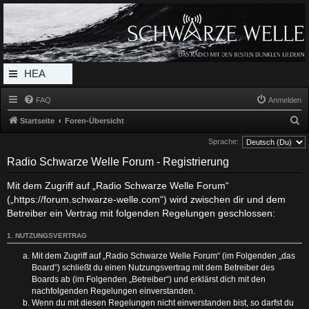
Radio Schwarze Welle Forum
Das Radio mit den Besten Dunklen Liedern
HEA
DERL
FAQ
Anmelden
INK_
S
Startseite
Foren-Übersicht
MEN
u
Sprache:
c
U
Radio Schwarze Welle Forum - Registrierung
h
Mit dem Zugriff auf „Radio Schwarze Welle Forum“
e
(„https://forum.schwarze-welle.com“) wird zwischen dir und dem
Betreiber ein Vertrag mit folgenden Regelungen geschlossen:
1. NUTZUNGSVERTRAG
Mit dem Zugriff auf „Radio Schwarze Welle Forum“ (im Folgenden „das
Board“) schließt du einen Nutzungsvertrag mit dem Betreiber des
Boards ab (im Folgenden „Betreiber“) und erklärst dich mit den
nachfolgenden Regelungen einverstanden.
Wenn du mit diesen Regelungen nicht einverstanden bist, so darfst du