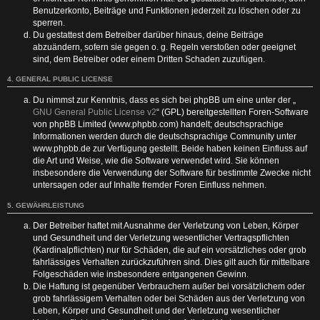
Benutzerkonto, Beiträge und Funktionen jederzeit zu löschen oder zu
sperren.
Du gestattest dem Betreiber darüber hinaus, deine Beiträge
abzuändern, sofern sie gegen o. g. Regeln verstoßen oder geeignet
sind, dem Betreiber oder einem Dritten Schaden zuzufügen.
4. GENERAL PUBLIC LICENSE
Du nimmst zur Kenntnis, dass es sich bei phpBB um eine unter der „
GNU General Public License v2
“ (GPL) bereitgestellten Foren-Software
von phpBB Limited (www.phpbb.com) handelt; deutschsprachige
Informationen werden durch die deutschsprachige Community unter
www.phpbb.de zur Verfügung gestellt. Beide haben keinen Einfluss auf
die Art und Weise, wie die Software verwendet wird. Sie können
insbesondere die Verwendung der Software für bestimmte Zwecke nicht
untersagen oder auf Inhalte fremder Foren Einfluss nehmen.
5. GEWÄHRLEISTUNG
Der Betreiber haftet mit Ausnahme der Verletzung von Leben, Körper
und Gesundheit und der Verletzung wesentlicher Vertragspflichten
(Kardinalpflichten) nur für Schäden, die auf ein vorsätzliches oder grob
fahrlässiges Verhalten zurückzuführen sind. Dies gilt auch für mittelbare
Folgeschäden wie insbesondere entgangenen Gewinn.
Die Haftung ist gegenüber Verbrauchern außer bei vorsätzlichem oder
grob fahrlässigem Verhalten oder bei Schäden aus der Verletzung von
Leben, Körper und Gesundheit und der Verletzung wesentlicher