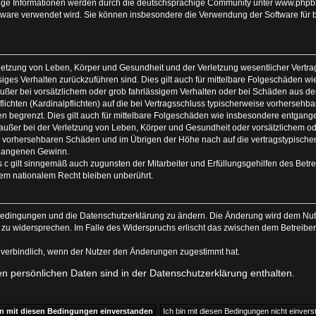
ge Informationen werden durch die deutschsprachige Community unter www.phpbb.
Software verwendet wird. Sie können insbesondere die Verwendung der Software für
letzung von Leben, Körper und Gesundheit und der Verletzung wesentlicher Vertrags
ässiges Verhalten zurückzuführen sind. Dies gilt auch für mittelbare Folgeschäden
ußer bei vorsätzlichem oder grob fahrlässigem Verhalten oder bei Schäden aus d
flichten (Kardinalpflichten) auf die bei Vertragsschluss typischerweise vorherse
en begrenzt. Dies gilt auch für mittelbare Folgeschäden wie insbesondere entgan
ußer bei der Verletzung von Leben, Körper und Gesundheit oder vorsätzlichem ode
se vorhersehbaren Schäden und im Übrigen der Höhe nach auf die vertragstypischen
tgangenen Gewinn.
c gilt sinngemäß auch zugunsten der Mitarbeiter und Erfüllungsgehilfen des Betre
em nationalem Recht bleiben unberührt.
sbedingungen und die Datenschutzerklärung zu ändern. Die Änderung wird dem Nutze
n zu widersprechen. Im Falle des Widerspruchs erlischt das zwischen dem Betreibe
 verbindlich, wenn der Nutzer den Änderungen zugestimmt hat.
 persönlichen Daten sind in der Datenschutzerklärung enthalten.