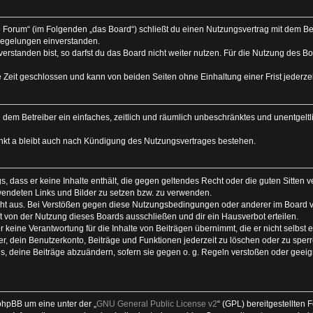
e Forum“ (im Folgenden „das Board“) schließt du einen Nutzungsvertrag mit dem Be
Regelungen einverstanden.
rstanden bist, so darfst du das Board nicht weiter nutzen. Für die Nutzung des Boa
 Zeit geschlossen und kann von beiden Seiten ohne Einhaltung einer Frist jederze
 du dem Betreiber ein einfaches, zeitlich und räumlich unbeschränktes und unentgel
nkt a bleibt auch nach Kündigung des Nutzungsvertrages bestehen.
ags, dass er keine Inhalte enthält, die gegen geltendes Recht oder die guten Sitten
rwendeten Links und Bilder zu setzen bzw. zu verwenden.
ht aus. Bei Verstößen gegen diese Nutzungsbedingungen oder anderer im Board ve
von der Nutzung dieses Boards ausschließen und dir ein Hausverbot erteilen.
keine Verantwortung für die Inhalte von Beiträgen übernimmt, die er nicht selbst ers
, dein Benutzerkonto, Beiträge und Funktionen jederzeit zu löschen oder zu sperr
s, deine Beiträge abzuändern, sofern sie gegen o. g. Regeln verstoßen oder geeig
phpBB um eine unter der „
GNU General Public License v2
“ (GPL) bereitgestellten