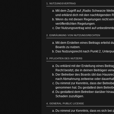
1. NUTZUNGSVERTRAG
Mit dem Zugriff auf „Radio Schwarze Well
und erklärst dich mit den nachfolgenden 
Wenn du mit diesen Regelungen nicht einve
veröffentlichten Regelungen.
Der Nutzungsvertrag wird auf unbestimmte
2. EINRÄUMUNG VON NUTZUNGSRECHTEN
Mit dem Erstellen eines Beitrags erteilst
Boards zu nutzen.
Das Nutzungsrecht nach Punkt 2, Unterpu
3. PFLICHTEN DES NUTZERS
Du erklärst mit der Erstellung eines Beitr
Recht besitzt, die in deinen Beiträgen ve
Der Betreiber des Boards übt das Hausrec
nach Abmahnung zeitweise oder dauerhaft 
Du nimmst zur Kenntnis, dass der Betreiber 
genommen hat. Du gestattest dem Betreiber
Du gestattest dem Betreiber darüber hinau
Schaden zuzufügen.
4. GENERAL PUBLIC LICENSE
Du nimmst zur Kenntnis, dass es sich bei 