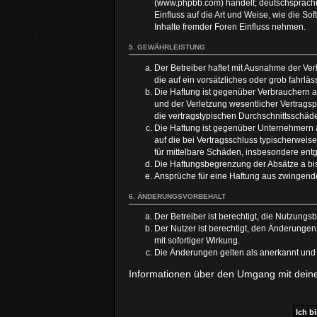
(www.phpbb.com) handelt; deutschsprachi
Einfluss auf die Art und Weise, wie die 
Inhalte fremder Foren Einfluss nehmen.
5. GEWÄHRLEISTUNG
Der Betreiber haftet mit Ausnahme der Ver
die auf ein vorsätzliches oder grob fahrl
Die Haftung ist gegenüber Verbrauchern a
und der Verletzung wesentlicher Vertragsp
die vertragstypischen Durchschnittsschäd
Die Haftung ist gegenüber Unternehmern a
auf die bei Vertragsschluss typischerwei
für mittelbare Schäden, insbesondere en
Die Haftungsbegrenzung der Absätze a bis 
Ansprüche für eine Haftung aus zwingend
6. ÄNDERUNGSVORBEHALT
Der Betreiber ist berechtigt, die Nutzung
Der Nutzer ist berechtigt, den Änderunge
mit sofortiger Wirkung.
Die Änderungen gelten als anerkannt und
Informationen über den Umgang mit deinen