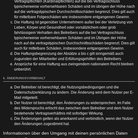
Vertragspflichten (Kardinalpflichten) auf die bei Vertragsschluss
typischerweise vorhersehbaren Schäden und im übrigen der Höhe nach
auf die vertragstypischen Durchschnittsschäden begrenzt. Dies gilt auch
für mittelbare Folgeschäden wie insbesondere entgangenen Gewinn.
Die Haftung ist gegenüber Unternehmern außer bei der Verletzung von
Leben, Körper und Gesundheit oder vorsätzlichem oder grob
fahrlässigem Verhalten des Betreibers auf die bei Vertragsschluss
typischerweise vorhersehbaren Schäden und im Übrigen der Höhe
nach auf die vertragstypischen Durchschnittsschäden begrenzt. Dies gilt
auch für mittelbare Schäden, insbesondere entgangenen Gewinn.
Die Haftungsbegrenzung der Absätze a bis c gilt sinngemäß auch
zugunsten der Mitarbeiter und Erfüllungsgehilfen des Betreibers.
Ansprüche für eine Haftung aus zwingendem nationalem Recht bleiben
unberührt.
6. ÄNDERUNGSVORBEHALT
Der Betreiber ist berechtigt, die Nutzungsbedingungen und die
Datenschutzerklärung zu ändern. Die Änderung wird dem Nutzer per E-
Mail mitgeteilt.
Der Nutzer ist berechtigt, den Änderungen zu widersprechen. Im Falle
des Widerspruchs erlischt das zwischen dem Betreiber und dem Nutzer
bestehende Vertragsverhältnis mit sofortiger Wirkung.
Die Änderungen gelten als anerkannt und verbindlich, wenn der Nutzer
den Änderungen zugestimmt hat.
Informationen über den Umgang mit deinen persönlichen Daten