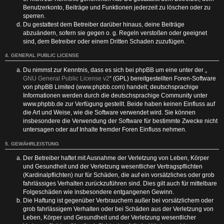
Benutzerkonto, Beiträge und Funktionen jederzeit zu löschen oder zu
sperren.
Du gestattest dem Betreiber darüber hinaus, deine Beiträge
abzuändern, sofern sie gegen o. g. Regeln verstoßen oder geeignet
sind, dem Betreiber oder einem Dritten Schaden zuzufügen.
4. GENERAL PUBLIC LICENSE
Du nimmst zur Kenntnis, dass es sich bei phpBB um eine unter der „
GNU General Public License v2
“ (GPL) bereitgestellten Foren-Software
von phpBB Limited (www.phpbb.com) handelt; deutschsprachige
Informationen werden durch die deutschsprachige Community unter
www.phpbb.de zur Verfügung gestellt. Beide haben keinen Einfluss auf
die Art und Weise, wie die Software verwendet wird. Sie können
insbesondere die Verwendung der Software für bestimmte Zwecke nicht
untersagen oder auf Inhalte fremder Foren Einfluss nehmen.
5. GEWÄHRLEISTUNG
Der Betreiber haftet mit Ausnahme der Verletzung von Leben, Körper
und Gesundheit und der Verletzung wesentlicher Vertragspflichten
(Kardinalpflichten) nur für Schäden, die auf ein vorsätzliches oder grob
fahrlässiges Verhalten zurückzuführen sind. Dies gilt auch für mittelbare
Folgeschäden wie insbesondere entgangenen Gewinn.
Die Haftung ist gegenüber Verbrauchern außer bei vorsätzlichem oder
grob fahrlässigem Verhalten oder bei Schäden aus der Verletzung von
Leben, Körper und Gesundheit und der Verletzung wesentlicher