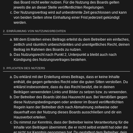
das Board nicht weiter nutzen. Für die Nutzung des Boards gelten
jeweils die an dieser Stelle veröffentlichten Regelungen.
Der Nutzungsvertrag wird auf unbestimmte Zeit geschlossen und kann
von beiden Seiten ohne Einhaltung einer Frist jederzeit gekündigt
werden.
2. EINRÄUMUNG VON NUTZUNGSRECHTEN
Mit dem Erstellen eines Beitrags erteilst du dem Betreiber ein einfaches,
zeitlich und räumlich unbeschränktes und unentgeltliches Recht, deinen
Beitrag im Rahmen des Boards zu nutzen.
Das Nutzungsrecht nach Punkt 2, Unterpunkt a bleibt auch nach
Kündigung des Nutzungsvertrages bestehen.
3. PFLICHTEN DES NUTZERS
Du erklärst mit der Erstellung eines Beitrags, dass er keine Inhalte
enthält, die gegen geltendes Recht oder die guten Sitten verstoßen. Du
erklärst insbesondere, dass du das Recht besitzt, die in deinen
Beiträgen verwendeten Links und Bilder zu setzen bzw. zu verwenden.
Der Betreiber des Boards übt das Hausrecht aus. Bei Verstößen gegen
diese Nutzungsbedingungen oder anderer im Board veröffentlichten
Regeln kann der Betreiber dich nach Abmahnung zeitweise oder
dauerhaft von der Nutzung dieses Boards ausschließen und dir ein
Hausverbot erteilen.
Du nimmst zur Kenntnis, dass der Betreiber keine Verantwortung für die
Inhalte von Beiträgen übernimmt, die er nicht selbst erstellt hat oder die
er nicht zur Kenntnis genommen hat. Du gestattest dem Betreiber, dein