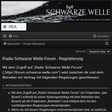
Radio Schwarze Welle Forum
Das Radio mit den Besten Dunklen Liedern
HEA
DERL
FAQ
Anmelden
INK_
S
Startseite
Foren-Übersicht
MEN
u
Sprache:
c
U
Radio Schwarze Welle Forum - Registrierung
h
Mit dem Zugriff auf „Radio Schwarze Welle Forum“
e
(„https://forum.schwarze-welle.com“) wird zwischen dir und dem
Betreiber ein Vertrag mit folgenden Regelungen geschlossen:
1. NUTZUNGSVERTRAG
Mit dem Zugriff auf „Radio Schwarze Welle Forum“ (im Folgenden „das
Board“) schließt du einen Nutzungsvertrag mit dem Betreiber des
Boards ab (im Folgenden „Betreiber“) und erklärst dich mit den
nachfolgenden Regelungen einverstanden.
Wenn du mit diesen Regelungen nicht einverstanden bist, so darfst du