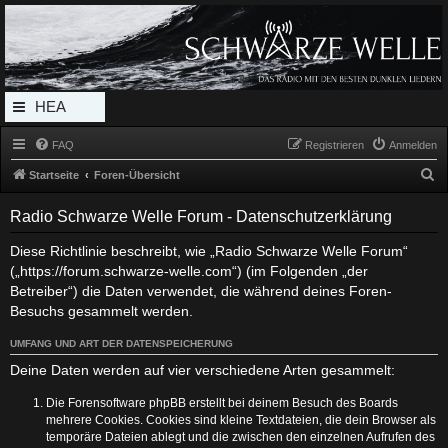
Radio Schwarze Welle Forum
Das Radio mit den Besten Dunklen Liedern
HEA
DERL
FAQ
Registrieren
Anmelden
INK_
S
Startseite
Foren-Übersicht
MEN
u
Radio Schwarze Welle Forum - Datenschutzerklärung
c
U
h
Diese Richtlinie beschreibt, wie „Radio Schwarze Welle Forum“
(„https://forum.schwarze-welle.com“) (im Folgenden „der
e
Betreiber“) die Daten verwendet, die während deines Foren-
Besuchs gesammelt werden.
UMFANG UND ART DER DATENSPEICHERUNG
Deine Daten werden auf vier verschiedene Arten gesammelt:
Die Forensoftware phpBB erstellt bei deinem Besuch des Boards
mehrere Cookies. Cookies sind kleine Textdateien, die dein Browser als
temporäre Dateien ablegt und die zwischen den einzelnen Aufrufen des