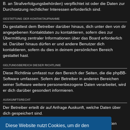
B. an Strafverfolgungsbehörden) verpflichtet ist oder die Daten zur
Durchsetzung rechtlicher Interessen erforderlich sind.
GESTATTUNG DER KONTAKTAUFNAHME
Du gestattest dem Betreiber darüber hinaus, dich unter den von dir
angegebenen Kontaktdaten zu kontaktieren, sofern dies zur
Übermittlung zentraler Informationen über das Board erforderlich
ist. Darüber hinaus dürfen er und andere Benutzer dich
kontaktieren, sofern du dies in deinem persönlichen Bereich
gestattet hast.
GELTUNGSBEREICH DIESER RICHTLINIE
Diese Richtlinie umfasst nur den Bereich der Seiten, die die phpBB-
Software umfassen. Sofern der Betreiber in anderen Bereichen
seiner Software weitere personenbezogene Daten verarbeitet, wird
er dich darüber gesondert informieren.
AUSKUNFTSRECHT
Der Betreiber erteilt dir auf Anfrage Auskunft, welche Daten über
dich gespeichert sind.
Du kannst jederzeit die Löschung bzw. Sperrung deiner Daten
Diese Website nutzt Cookies, um dir den
verlangen. Kontaktiere hierzu bitte den Betreiber.