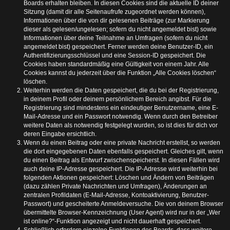
Boards erhalten bleiben. In diesen Cookies sind die aktuelle ID deiner
Sitzung (damit dir alle Seitenaufrufe zugeordnet werden können),
Informationen über die von dir gelesenen Beiträge (zur Markierung
dieser als gelesen/ungelesen; sofern du nicht angemeldet bist) sowie
Informationen über deine Teilnahme an Umfragen (sofern du nicht
angemeldet bist) gespeichert. Ferner werden deine Benutzer-ID, ein
Authentifizierungsschlüssel und eine Session-ID gespeichert. Die
Cookies haben standardmäßig eine Gültigkeit von einem Jahr. Alle
Cookies kannst du jederzeit über die Funktion „Alle Cookies löschen“
löschen.
Weiterhin werden die Daten gespeichert, die du bei der Registrierung,
in deinem Profil oder deinem persönlichem Bereich angibst. Für die
Registrierung sind mindestens ein eindeutiger Benutzername, eine E-
Mail-Adresse und ein Passwort notwendig. Wenn durch den Betreiber
weitere Daten als notwendig festgelegt wurden, so ist dies für dich vor
deren Eingabe ersichtlich.
Wenn du einen Beitrag oder eine private Nachricht erstellst, so werden
die dort eingegebenen Daten ebenfalls gespeichert. Gleiches gilt, wenn
du einen Beitrag als Entwurf zwischenspeicherst. In diesen Fällen wird
auch deine IP-Adresse gespeichert. Die IP-Adresse wird weiterhin bei
folgenden Aktionen gespeichert: Löschen und Ändern von Beiträgen
(dazu zählen Private Nachrichten und Umfragen), Änderungen an
zentralen Profildaten (E-Mail-Adresse, Kontoaktivierung, Benutzer-
Passwort) und gescheiterte Anmeldeversuche. Die von deinem Browser
übermittelte Browser-Kennzeichnung (User Agent) wird nur in der „Wer
ist online?“-Funktion angezeigt und nicht dauerhaft gespeichert.
Schließlich erfordern einzelne Funktionen des Boards, dass weitere