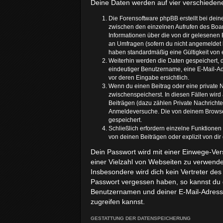
Deine Daten werden auf vier verschieden
Die Forensoftware phpBB erstellt bei dei
zwischen den einzelnen Aufrufen des Board
Informationen über die von dir gelesenen 
an Umfragen (sofern du nicht angemeldet b
haben standardmäßig eine Gültigkeit von e
Weiterhin werden die Daten gespeichert, d
eindeutiger Benutzername, eine E-Mail-Adr
vor deren Eingabe ersichtlich.
Wenn du einen Beitrag oder eine private N
zwischenspeicherst. In diesen Fällen wird
Beiträgen (dazu zählen Private Nachricht
Anmeldeversuche. Die von deinem Browser 
gespeichert.
Schließlich erfordern einzelne Funktione
von deinen Beiträgen oder explizit von di
Dein Passwort wird mit einer Einwege-Vers
einer Vielzahl von Webseiten zu verwende
Insbesondere wird dich kein Vertreter des
Passwort vergessen haben, so kannst du 
Benutzernamen und deiner E-Mail-Adresse
zugreifen kannst.
GESTATTUNG DER DATENSPEICHERUNG