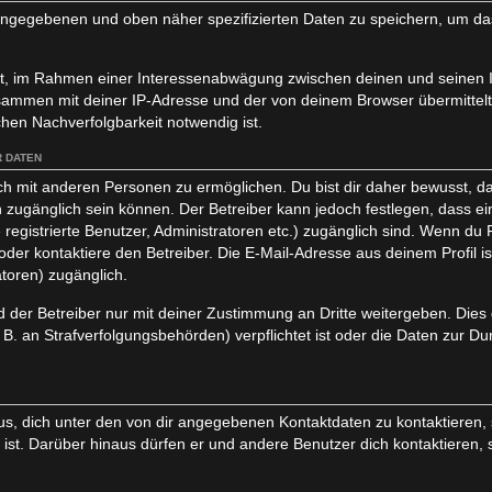
 eingegebenen und oben näher spezifizierten Daten zu speichern, um d
igt, im Rahmen einer Interessenabwägung zwischen deinen und seinen I
usammen mit deiner IP-Adresse und der von deinem Browser übermittel
hen Nachverfolgbarkeit notwendig ist.
 DATEN
ch mit anderen Personen zu ermöglichen. Du bist dir daher bewusst, da
lich zugänglich sein können. Der Betreiber kann jedoch festlegen, dass e
 registrierte Benutzer, Administratoren etc.) zugänglich sind. Wenn d
er kontaktiere den Betreiber. Die E-Mail-Adresse aus deinem Profil ist
toren) zugänglich.
der Betreiber nur mit deiner Zustimmung an Dritte weitergeben. Dies gi
. an Strafverfolgungsbehörden) verpflichtet ist oder die Daten zur Du
s, dich unter den von dir angegebenen Kontaktdaten zu kontaktieren, s
 ist. Darüber hinaus dürfen er und andere Benutzer dich kontaktieren, 