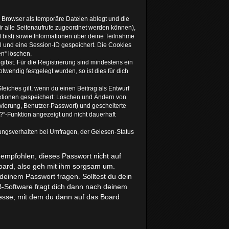
 Browser als temporäre Dateien ablegt und die
dir alle Seitenaufrufe zugeordnet werden können),
t bist) sowie Informationen über deine Teilnahme
el und eine Session-ID gespeichert. Die Cookies
en“ löschen.
gibst. Für die Registrierung sind mindestens ein
endig festgelegt wurden, so ist dies für dich
leiches gilt, wenn du einen Beitrag als Entwurf
 Aktionen gespeichert: Löschen und Ändern von
vierung, Benutzer-Passwort) und gescheiterte
“-Funktion angezeigt und nicht dauerhaft
ungsverhalten bei Umfragen, der Gelesen-Status
 empfohlen, dieses Passwort nicht auf
Board, also geh mit ihm sorgsam um.
 deinem Passwort fragen. Solltest du dein
-Software fragt dich dann nach deinem
esse, mit dem du dann auf das Board