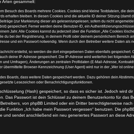
e Arten gesammelt:
nem Besuch des Boards mehrere Cookies. Cookies sind kleine Textdateien, die dein
s erhalten bleiben. In diesen Cookies sind die aktuelle ID deiner Sitzung (damit 
Beiträge (zur Markierung dieser als gelesen/ungelesen; sofern du nicht angemelde
ist) gespeichert. Ferner werden deine Benutzer-ID, ein Authentifizierungsschlüss
inem Jahr. Alle Cookies kannst du jederzeit über die Funktion „Alle Cookies lösch
ie du bei der Registrierung, in deinem Profil oder deinem persönlichem Bereich an
esse und ein Passwort notwendig. Wenn durch den Betreiber weitere Daten als notw
achricht erstellst, so werden die dort eingegebenen Daten ebenfalls gespeichert. G
 auch deine IP-Adresse gespeichert. Die IP-Adresse wird weiterhin bei folgenden
en und Umfragen), Änderungen an zentralen Profildaten (E-Mail-Adresse, Kontoakti
übermittelte Browser-Kennzeichnung (User Agent) wird nur in der „Wer ist online?
n des Boards, dass weitere Daten gespeichert werden. Dazu gehören dein Abstimm
r gesetzte Lesezeichen oder Benachrichtigungsfunktionen.
chlüsselung (Hash) gespeichert, so dass es sicher ist. Jedoch wird dir
n. Das Passwort ist dein Schlüssel zu deinem Benutzerkonto für das 
 Betreibers, von phpBB Limited oder ein Dritter berechtigterweise nach
die Funktion „Ich habe mein Passwort vergessen“ benutzen. Die phpBB
 und sendet anschließend ein neu generiertes Passwort an diese Adr