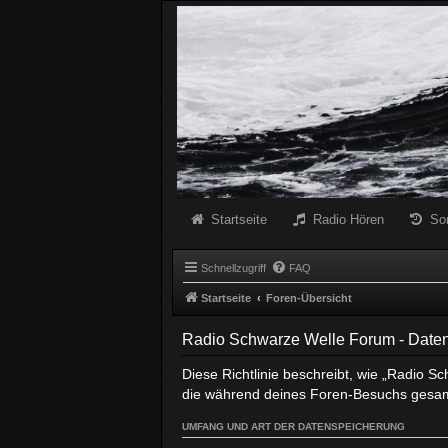
Radio Schwarze Welle Forum
Das Radio mit den Besten Dunklen Liedern
Startseite
Radio Hören
So
Schnellzugriff
FAQ
Startseite
Foren-Übersicht
Radio Schwarze Welle Forum - Daten
Diese Richtlinie beschreibt, wie „Radio S
die während deines Foren-Besuchs gesa
UMFANG UND ART DER DATENSPEICHERUNG