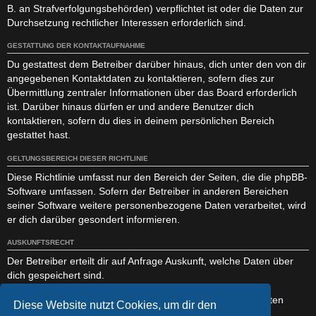
B. an Strafverfolgungsbehörden) verpflichtet ist oder die Daten zur
Durchsetzung rechtlicher Interessen erforderlich sind.
GESTATTUNG DER KONTAKTAUFNAHME
Du gestattest dem Betreiber darüber hinaus, dich unter den von dir
angegebenen Kontaktdaten zu kontaktieren, sofern dies zur
Übermittlung zentraler Informationen über das Board erforderlich
ist. Darüber hinaus dürfen er und andere Benutzer dich
kontaktieren, sofern du dies in deinem persönlichen Bereich
gestattet hast.
GELTUNGSBEREICH DIESER RICHTLINIE
Diese Richtlinie umfasst nur den Bereich der Seiten, die die phpBB-
Software umfassen. Sofern der Betreiber in anderen Bereichen
seiner Software weitere personenbezogene Daten verarbeitet, wird
er dich darüber gesondert informieren.
AUSKUNFTSRECHT
Der Betreiber erteilt dir auf Anfrage Auskunft, welche Daten über
dich gespeichert sind.
Du kannst jederzeit die Löschung bzw. Sperrung deiner Daten
Diese Website nutzt Cookies, um dir den
verlangen. Kontaktiere hierzu bitte den Betreiber.