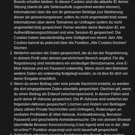
Boards erhalten bleiben. In diesen Cookies sind die aktuelle ID deiner
Sitzung (damit dir alle Seitenaufrufe zugeordnet werden können),
Informationen über die von dir gelesenen Beiträge (zur Markierung
dieser als gelesen/ungelesen; sofern du nicht angemeldet bist) sowie
Informationen über deine Teilnahme an Umfragen (sofern du nicht
angemeldet bist) gespeichert. Ferner werden deine Benutzer-ID, ein
Authentifizierungsschlüssel und eine Session-ID gespeichert. Die
Cookies haben standardmäßig eine Gültigkeit von einem Jahr. Alle
Cookies kannst du jederzeit über die Funktion „Alle Cookies löschen“
löschen.
Weiterhin werden die Daten gespeichert, die du bei der Registrierung,
in deinem Profil oder deinem persönlichem Bereich angibst. Für die
Registrierung sind mindestens ein eindeutiger Benutzername, eine E-
Mail-Adresse und ein Passwort notwendig. Wenn durch den Betreiber
weitere Daten als notwendig festgelegt wurden, so ist dies für dich vor
deren Eingabe ersichtlich.
Wenn du einen Beitrag oder eine private Nachricht erstellst, so werden
die dort eingegebenen Daten ebenfalls gespeichert. Gleiches gilt, wenn
du einen Beitrag als Entwurf zwischenspeicherst. In diesen Fällen wird
auch deine IP-Adresse gespeichert. Die IP-Adresse wird weiterhin bei
folgenden Aktionen gespeichert: Löschen und Ändern von Beiträgen
(dazu zählen Private Nachrichten und Umfragen), Änderungen an
zentralen Profildaten (E-Mail-Adresse, Kontoaktivierung, Benutzer-
Passwort) und gescheiterte Anmeldeversuche. Die von deinem Browser
übermittelte Browser-Kennzeichnung (User Agent) wird nur in der „Wer
ist online?“-Funktion angezeigt und nicht dauerhaft gespeichert.
Schließlich erfordern einzelne Funktionen des Boards, dass weitere