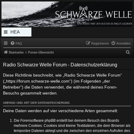
Radio Schwarze Welle Forum
Das Radio mit den Besten Dunklen Liedern
HEA
DERL
FAQ
Registrieren
Anmelden
INK_
S
Startseite
Foren-Übersicht
MEN
u
Radio Schwarze Welle Forum - Datenschutzerklärung
c
U
h
Diese Richtlinie beschreibt, wie „Radio Schwarze Welle Forum“
(„https://forum.schwarze-welle.com“) (im Folgenden „der
e
Betreiber“) die Daten verwendet, die während deines Foren-
Besuchs gesammelt werden.
UMFANG UND ART DER DATENSPEICHERUNG
Deine Daten werden auf vier verschiedene Arten gesammelt:
Die Forensoftware phpBB erstellt bei deinem Besuch des Boards
mehrere Cookies. Cookies sind kleine Textdateien, die dein Browser als
temporäre Dateien ablegt und die zwischen den einzelnen Aufrufen des