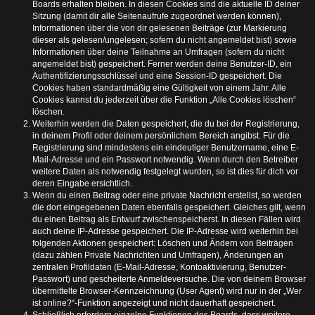
Boards erhalten bleiben. In diesen Cookies sind die aktuelle ID deiner
Sitzung (damit dir alle Seitenaufrufe zugeordnet werden können),
Informationen über die von dir gelesenen Beiträge (zur Markierung
dieser als gelesen/ungelesen; sofern du nicht angemeldet bist) sowie
Informationen über deine Teilnahme an Umfragen (sofern du nicht
angemeldet bist) gespeichert. Ferner werden deine Benutzer-ID, ein
Authentifizierungsschlüssel und eine Session-ID gespeichert. Die
Cookies haben standardmäßig eine Gültigkeit von einem Jahr. Alle
Cookies kannst du jederzeit über die Funktion „Alle Cookies löschen“
löschen.
Weiterhin werden die Daten gespeichert, die du bei der Registrierung,
in deinem Profil oder deinem persönlichem Bereich angibst. Für die
Registrierung sind mindestens ein eindeutiger Benutzername, eine E-
Mail-Adresse und ein Passwort notwendig. Wenn durch den Betreiber
weitere Daten als notwendig festgelegt wurden, so ist dies für dich vor
deren Eingabe ersichtlich.
Wenn du einen Beitrag oder eine private Nachricht erstellst, so werden
die dort eingegebenen Daten ebenfalls gespeichert. Gleiches gilt, wenn
du einen Beitrag als Entwurf zwischenspeicherst. In diesen Fällen wird
auch deine IP-Adresse gespeichert. Die IP-Adresse wird weiterhin bei
folgenden Aktionen gespeichert: Löschen und Ändern von Beiträgen
(dazu zählen Private Nachrichten und Umfragen), Änderungen an
zentralen Profildaten (E-Mail-Adresse, Kontoaktivierung, Benutzer-
Passwort) und gescheiterte Anmeldeversuche. Die von deinem Browser
übermittelte Browser-Kennzeichnung (User Agent) wird nur in der „Wer
ist online?“-Funktion angezeigt und nicht dauerhaft gespeichert.
Schließlich erfordern einzelne Funktionen des Boards, dass weitere