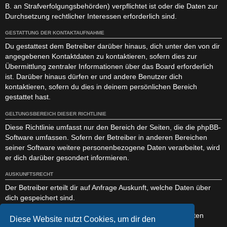
B. an Strafverfolgungsbehörden) verpflichtet ist oder die Daten zur
Durchsetzung rechtlicher Interessen erforderlich sind.
GESTATTUNG DER KONTAKTAUFNAHME
Du gestattest dem Betreiber darüber hinaus, dich unter den von dir
angegebenen Kontaktdaten zu kontaktieren, sofern dies zur
Übermittlung zentraler Informationen über das Board erforderlich
ist. Darüber hinaus dürfen er und andere Benutzer dich
kontaktieren, sofern du dies in deinem persönlichen Bereich
gestattet hast.
GELTUNGSBEREICH DIESER RICHTLINIE
Diese Richtlinie umfasst nur den Bereich der Seiten, die die phpBB-
Software umfassen. Sofern der Betreiber in anderen Bereichen
seiner Software weitere personenbezogene Daten verarbeitet, wird
er dich darüber gesondert informieren.
AUSKUNFTSRECHT
Der Betreiber erteilt dir auf Anfrage Auskunft, welche Daten über
dich gespeichert sind.
Du kannst jederzeit die Löschung bzw. Sperrung deiner Daten
Diese Website nutzt Cookies, um dir den
verlangen. Kontaktiere hierzu bitte den Betreiber.