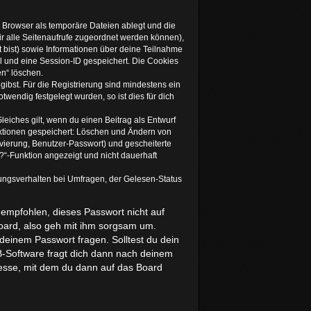
 Browser als temporäre Dateien ablegt und die
dir alle Seitenaufrufe zugeordnet werden können),
t bist) sowie Informationen über deine Teilnahme
el und eine Session-ID gespeichert. Die Cookies
en“ löschen.
gibst. Für die Registrierung sind mindestens ein
endig festgelegt wurden, so ist dies für dich
leiches gilt, wenn du einen Beitrag als Entwurf
 Aktionen gespeichert: Löschen und Ändern von
vierung, Benutzer-Passwort) und gescheiterte
“-Funktion angezeigt und nicht dauerhaft
ungsverhalten bei Umfragen, der Gelesen-Status
 empfohlen, dieses Passwort nicht auf
Board, also geh mit ihm sorgsam um.
 deinem Passwort fragen. Solltest du dein
-Software fragt dich dann nach deinem
esse, mit dem du dann auf das Board