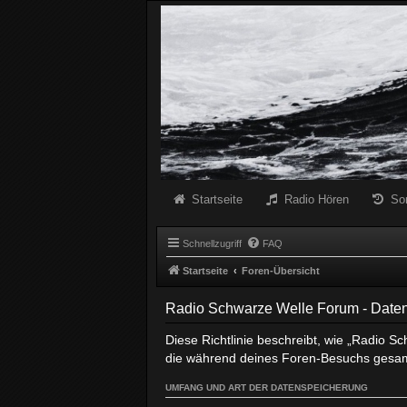
Radio Schwarze Welle Forum
Das Radio mit den Besten Dunklen Liedern
Startseite
Radio Hören
So
Schnellzugriff
FAQ
Startseite
Foren-Übersicht
Radio Schwarze Welle Forum - Daten
Diese Richtlinie beschreibt, wie „Radio S
die während deines Foren-Besuchs gesa
UMFANG UND ART DER DATENSPEICHERUNG