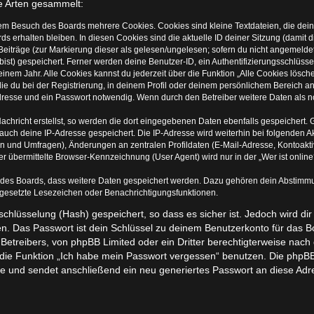
e Arten gesammelt:
nem Besuch des Boards mehrere Cookies. Cookies sind kleine Textdateien, die dein
s erhalten bleiben. In diesen Cookies sind die aktuelle ID deiner Sitzung (damit 
Beiträge (zur Markierung dieser als gelesen/ungelesen; sofern du nicht angemelde
ist) gespeichert. Ferner werden deine Benutzer-ID, ein Authentifizierungsschlüss
inem Jahr. Alle Cookies kannst du jederzeit über die Funktion „Alle Cookies lösch
ie du bei der Registrierung, in deinem Profil oder deinem persönlichem Bereich an
esse und ein Passwort notwendig. Wenn durch den Betreiber weitere Daten als notw
achricht erstellst, so werden die dort eingegebenen Daten ebenfalls gespeichert. G
 auch deine IP-Adresse gespeichert. Die IP-Adresse wird weiterhin bei folgenden
en und Umfragen), Änderungen an zentralen Profildaten (E-Mail-Adresse, Kontoakti
übermittelte Browser-Kennzeichnung (User Agent) wird nur in der „Wer ist online?
n des Boards, dass weitere Daten gespeichert werden. Dazu gehören dein Abstimm
r gesetzte Lesezeichen oder Benachrichtigungsfunktionen.
chlüsselung (Hash) gespeichert, so dass es sicher ist. Jedoch wird dir
n. Das Passwort ist dein Schlüssel zu deinem Benutzerkonto für das 
 Betreibers, von phpBB Limited oder ein Dritter berechtigterweise nach
die Funktion „Ich habe mein Passwort vergessen“ benutzen. Die phpBB
 und sendet anschließend ein neu generiertes Passwort an diese Adr