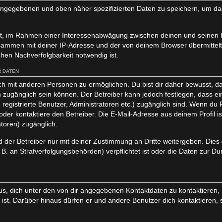
 eingegebenen und oben näher spezifizierten Daten zu speichern, um d
igt, im Rahmen einer Interessenabwägung zwischen deinen und seinen I
usammen mit deiner IP-Adresse und der von deinem Browser übermittel
hen Nachverfolgbarkeit notwendig ist.
 DATEN
ch mit anderen Personen zu ermöglichen. Du bist dir daher bewusst, da
lich zugänglich sein können. Der Betreiber kann jedoch festlegen, dass e
 registrierte Benutzer, Administratoren etc.) zugänglich sind. Wenn d
er kontaktiere den Betreiber. Die E-Mail-Adresse aus deinem Profil ist
toren) zugänglich.
der Betreiber nur mit deiner Zustimmung an Dritte weitergeben. Dies gi
. an Strafverfolgungsbehörden) verpflichtet ist oder die Daten zur Du
s, dich unter den von dir angegebenen Kontaktdaten zu kontaktieren, s
 ist. Darüber hinaus dürfen er und andere Benutzer dich kontaktieren, 