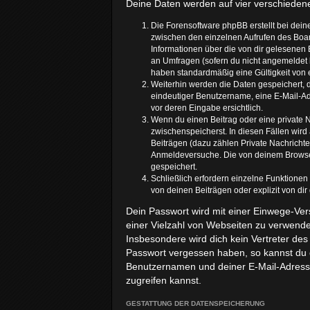
Deine Daten werden auf vier verschieden
Die Forensoftware phpBB erstellt bei dei
zwischen den einzelnen Aufrufen des Board
Informationen über die von dir gelesenen 
an Umfragen (sofern du nicht angemeldet b
haben standardmäßig eine Gültigkeit von e
Weiterhin werden die Daten gespeichert, d
eindeutiger Benutzername, eine E-Mail-Adr
vor deren Eingabe ersichtlich.
Wenn du einen Beitrag oder eine private N
zwischenspeicherst. In diesen Fällen wird
Beiträgen (dazu zählen Private Nachricht
Anmeldeversuche. Die von deinem Browser 
gespeichert.
Schließlich erfordern einzelne Funktione
von deinen Beiträgen oder explizit von di
Dein Passwort wird mit einer Einwege-Vers
einer Vielzahl von Webseiten zu verwende
Insbesondere wird dich kein Vertreter des
Passwort vergessen haben, so kannst du 
Benutzernamen und deiner E-Mail-Adresse
zugreifen kannst.
GESTATTUNG DER DATENSPEICHERUNG