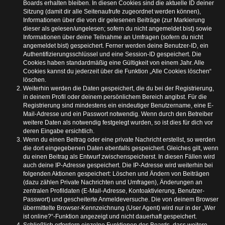
Boards erhalten bleiben. In diesen Cookies sind die aktuelle ID deiner
Sitzung (damit dir alle Seitenaufrufe zugeordnet werden können),
Informationen über die von dir gelesenen Beiträge (zur Markierung
dieser als gelesen/ungelesen; sofern du nicht angemeldet bist) sowie
Informationen über deine Teilnahme an Umfragen (sofern du nicht
angemeldet bist) gespeichert. Ferner werden deine Benutzer-ID, ein
Authentifizierungsschlüssel und eine Session-ID gespeichert. Die
Cookies haben standardmäßig eine Gültigkeit von einem Jahr. Alle
Cookies kannst du jederzeit über die Funktion „Alle Cookies löschen“
löschen.
Weiterhin werden die Daten gespeichert, die du bei der Registrierung,
in deinem Profil oder deinem persönlichem Bereich angibst. Für die
Registrierung sind mindestens ein eindeutiger Benutzername, eine E-
Mail-Adresse und ein Passwort notwendig. Wenn durch den Betreiber
weitere Daten als notwendig festgelegt wurden, so ist dies für dich vor
deren Eingabe ersichtlich.
Wenn du einen Beitrag oder eine private Nachricht erstellst, so werden
die dort eingegebenen Daten ebenfalls gespeichert. Gleiches gilt, wenn
du einen Beitrag als Entwurf zwischenspeicherst. In diesen Fällen wird
auch deine IP-Adresse gespeichert. Die IP-Adresse wird weiterhin bei
folgenden Aktionen gespeichert: Löschen und Ändern von Beiträgen
(dazu zählen Private Nachrichten und Umfragen), Änderungen an
zentralen Profildaten (E-Mail-Adresse, Kontoaktivierung, Benutzer-
Passwort) und gescheiterte Anmeldeversuche. Die von deinem Browser
übermittelte Browser-Kennzeichnung (User Agent) wird nur in der „Wer
ist online?“-Funktion angezeigt und nicht dauerhaft gespeichert.
Schließlich erfordern einzelne Funktionen des Boards, dass weitere