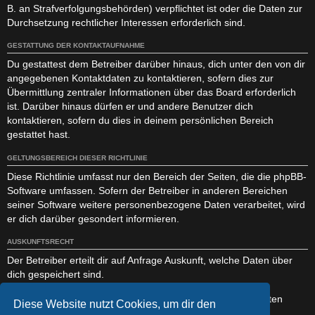
B. an Strafverfolgungsbehörden) verpflichtet ist oder die Daten zur
Durchsetzung rechtlicher Interessen erforderlich sind.
GESTATTUNG DER KONTAKTAUFNAHME
Du gestattest dem Betreiber darüber hinaus, dich unter den von dir
angegebenen Kontaktdaten zu kontaktieren, sofern dies zur
Übermittlung zentraler Informationen über das Board erforderlich
ist. Darüber hinaus dürfen er und andere Benutzer dich
kontaktieren, sofern du dies in deinem persönlichen Bereich
gestattet hast.
GELTUNGSBEREICH DIESER RICHTLINIE
Diese Richtlinie umfasst nur den Bereich der Seiten, die die phpBB-
Software umfassen. Sofern der Betreiber in anderen Bereichen
seiner Software weitere personenbezogene Daten verarbeitet, wird
er dich darüber gesondert informieren.
AUSKUNFTSRECHT
Der Betreiber erteilt dir auf Anfrage Auskunft, welche Daten über
dich gespeichert sind.
Du kannst jederzeit die Löschung bzw. Sperrung deiner Daten
Diese Website nutzt Cookies, um dir den
verlangen. Kontaktiere hierzu bitte den Betreiber.