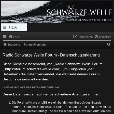
Radio Schwarze Welle Forum
Das Radio mit den Besten Dunklen Liedern
HEA
DERL
FAQ
Registrieren
Anmelden
INK_
S
Startseite
Foren-Übersicht
MEN
u
Radio Schwarze Welle Forum - Datenschutzerklärung
c
U
h
Diese Richtlinie beschreibt, wie „Radio Schwarze Welle Forum“
(„https://forum.schwarze-welle.com“) (im Folgenden „der
e
Betreiber“) die Daten verwendet, die während deines Foren-
Besuchs gesammelt werden.
UMFANG UND ART DER DATENSPEICHERUNG
Deine Daten werden auf vier verschiedene Arten gesammelt:
Die Forensoftware phpBB erstellt bei deinem Besuch des Boards
mehrere Cookies. Cookies sind kleine Textdateien, die dein Browser als
temporäre Dateien ablegt und die zwischen den einzelnen Aufrufen des