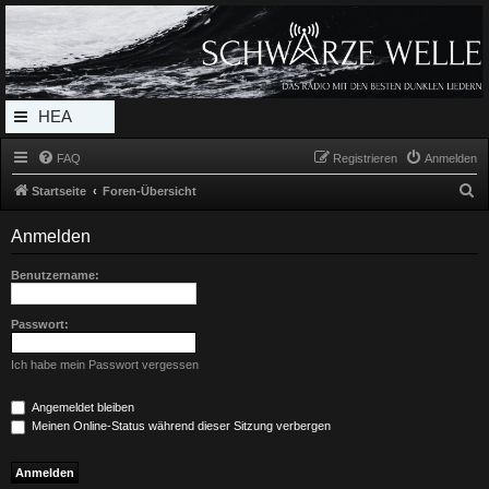
Radio Schwarze Welle Forum
Das Radio mit den Besten Dunklen Liedern
HEA
DERL
FAQ
Registrieren
Anmelden
INK_
S
Startseite
Foren-Übersicht
MEN
u
Anmelden
c
U
h
Benutzername:
e
Passwort:
Ich habe mein Passwort vergessen
Angemeldet bleiben
Meinen Online-Status während dieser Sitzung verbergen