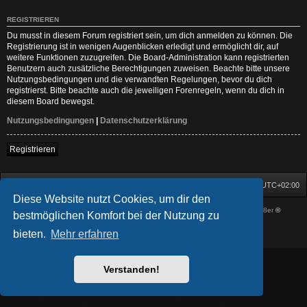
REGISTRIEREN
Du musst in diesem Forum registriert sein, um dich anmelden zu können. Die
Registrierung ist in wenigen Augenblicken erledigt und ermöglicht dir, auf
weitere Funktionen zuzugreifen. Die Board-Administration kann registrierten
Benutzern auch zusätzliche Berechtigungen zuweisen. Beachte bitte unsere
Nutzungsbedingungen und die verwandten Regelungen, bevor du dich
registrierst. Bitte beachte auch die jeweiligen Forenregeln, wenn du dich in
diesem Board bewegst.
Nutzungsbedingungen
|
Datenschutzerklärung
Registrieren
Startseite
Foren-Übersicht
Alle Zeiten sind
UTC+02:00
Diese Website nutzt Cookies, um dir den
Powered by
phpBB
® Forum Software © phpBB Limited
| DVGFX by:
Prosk8er
©
bestmöglichen Komfort bei der Nutzung zu
Deutsche Übersetzung durch
phpBB.de
bieten.
Mehr erfahren
Datenschutz
|
Nutzungsbedingungen
Verstanden!