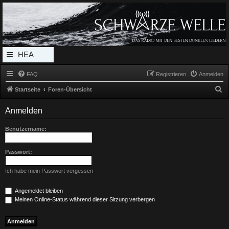
Radio Schwarze Welle Forum
Das Radio mit den Besten Dunklen Liedern
HEA
DERL
FAQ
Registrieren
Anmelden
INK_
S
Startseite
Foren-Übersicht
MEN
u
Anmelden
c
U
h
Benutzername:
e
Passwort:
Ich habe mein Passwort vergessen
Angemeldet bleiben
Meinen Online-Status während dieser Sitzung verbergen