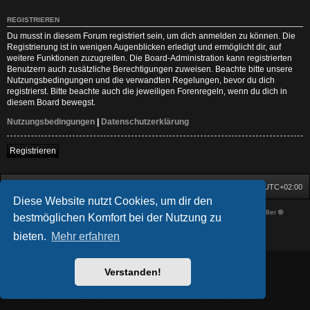
REGISTRIEREN
Du musst in diesem Forum registriert sein, um dich anmelden zu können. Die
Registrierung ist in wenigen Augenblicken erledigt und ermöglicht dir, auf
weitere Funktionen zuzugreifen. Die Board-Administration kann registrierten
Benutzern auch zusätzliche Berechtigungen zuweisen. Beachte bitte unsere
Nutzungsbedingungen und die verwandten Regelungen, bevor du dich
registrierst. Bitte beachte auch die jeweiligen Forenregeln, wenn du dich in
diesem Board bewegst.
Nutzungsbedingungen
|
Datenschutzerklärung
Registrieren
Startseite
Foren-Übersicht
Alle Zeiten sind
UTC+02:00
Diese Website nutzt Cookies, um dir den
Powered by
phpBB
® Forum Software © phpBB Limited
| DVGFX by:
Prosk8er
©
bestmöglichen Komfort bei der Nutzung zu
Deutsche Übersetzung durch
phpBB.de
bieten.
Mehr erfahren
Datenschutz
|
Nutzungsbedingungen
Verstanden!