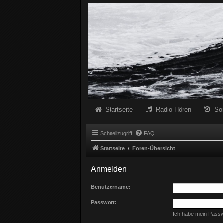
Radio Schwarze Welle Forum
Das Radio mit den Besten Dunklen Liedern
Startseite
Radio Hören
So
Schnellzugriff
FAQ
Startseite
Foren-Übersicht
Anmelden
Benutzername:
Passwort:
Ich habe mein Pass