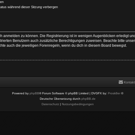
ben
atus während dieser Sitzung verbergen
ch anmelden zu können. Die Registrierung ist in wenigen Augenblicken erledigt und
istrierten Benutzern auch zusätzliche Berechtigungen zuweisen. Beachte bitte u
achte auch die jeweiligen Forenregeln, wenn du dich in diesem Board bewegst.
Kontakt
Powered by
phpBB
® Forum Software © phpBB Limited
| DVGFX by:
Prosk8er
©
Deutsche Übersetzung durch
phpBB.de
Datenschutz
|
Nutzungsbedingungen