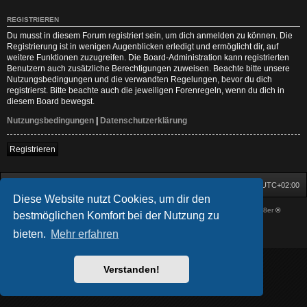
REGISTRIEREN
Du musst in diesem Forum registriert sein, um dich anmelden zu können. Die
Registrierung ist in wenigen Augenblicken erledigt und ermöglicht dir, auf
weitere Funktionen zuzugreifen. Die Board-Administration kann registrierten
Benutzern auch zusätzliche Berechtigungen zuweisen. Beachte bitte unsere
Nutzungsbedingungen und die verwandten Regelungen, bevor du dich
registrierst. Bitte beachte auch die jeweiligen Forenregeln, wenn du dich in
diesem Board bewegst.
Nutzungsbedingungen
|
Datenschutzerklärung
Registrieren
Startseite
Foren-Übersicht
Alle Zeiten sind
UTC+02:00
Diese Website nutzt Cookies, um dir den
Powered by
phpBB
® Forum Software © phpBB Limited
| DVGFX by:
Prosk8er
©
bestmöglichen Komfort bei der Nutzung zu
Deutsche Übersetzung durch
phpBB.de
bieten.
Mehr erfahren
Datenschutz
|
Nutzungsbedingungen
Verstanden!