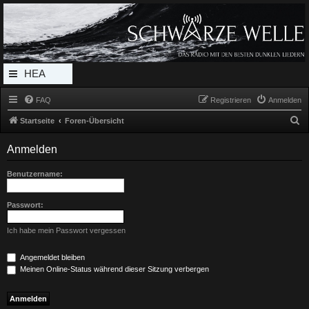
Radio Schwarze Welle Forum
Das Radio mit den Besten Dunklen Liedern
HEA
DERL
FAQ
Registrieren
Anmelden
INK_
S
Startseite
Foren-Übersicht
MEN
u
Anmelden
c
U
h
Benutzername:
e
Passwort:
Ich habe mein Passwort vergessen
Angemeldet bleiben
Meinen Online-Status während dieser Sitzung verbergen