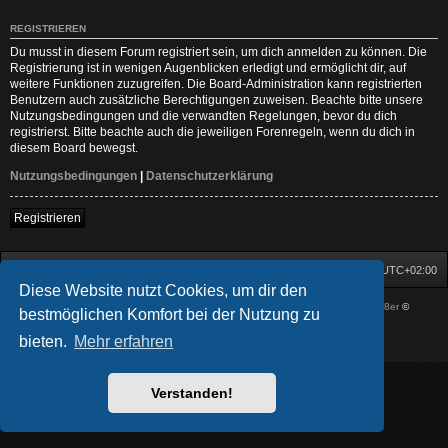
REGISTRIEREN
Du musst in diesem Forum registriert sein, um dich anmelden zu können. Die
Registrierung ist in wenigen Augenblicken erledigt und ermöglicht dir, auf
weitere Funktionen zuzugreifen. Die Board-Administration kann registrierten
Benutzern auch zusätzliche Berechtigungen zuweisen. Beachte bitte unsere
Nutzungsbedingungen und die verwandten Regelungen, bevor du dich
registrierst. Bitte beachte auch die jeweiligen Forenregeln, wenn du dich in
diesem Board bewegst.
Nutzungsbedingungen
|
Datenschutzerklärung
Registrieren
Startseite
Foren-Übersicht
Alle Zeiten sind
UTC+02:00
Diese Website nutzt Cookies, um dir den
Powered by
phpBB
® Forum Software © phpBB Limited
| DVGFX by:
Prosk8er
©
bestmöglichen Komfort bei der Nutzung zu
Deutsche Übersetzung durch
phpBB.de
bieten.
Mehr erfahren
Datenschutz
|
Nutzungsbedingungen
Verstanden!