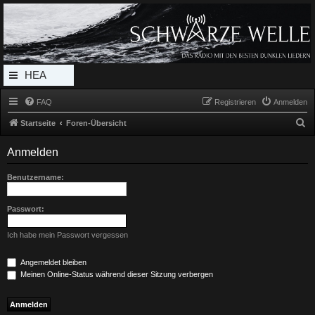
Radio Schwarze Welle Forum
Das Radio mit den Besten Dunklen Liedern
HEA
DERL
FAQ
Registrieren
Anmelden
INK_
S
Startseite
Foren-Übersicht
MEN
u
Anmelden
c
U
h
Benutzername:
e
Passwort:
Ich habe mein Passwort vergessen
Angemeldet bleiben
Meinen Online-Status während dieser Sitzung verbergen