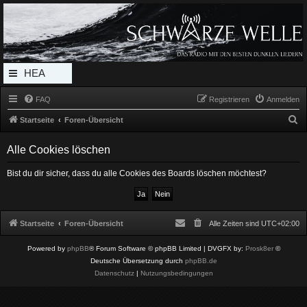
Radio Schwarze Welle Forum
Das Radio mit den Besten Dunklen Liedern
HEA
DERL
FAQ
Registrieren
Anmelden
INK_
S
Startseite
Foren-Übersicht
MEN
u
Alle Cookies löschen
c
U
h
Bist du dir sicher, dass du alle Cookies des Boards löschen möchtest?
e
Startseite
Foren-Übersicht
Alle Zeiten sind
UTC+02:00
Powered by
phpBB
® Forum Software © phpBB Limited
| DVGFX by:
Prosk8er
©
Deutsche Übersetzung durch
phpBB.de
Datenschutz
|
Nutzungsbedingungen