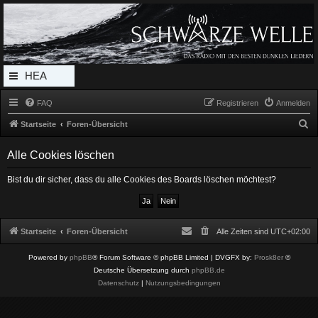
Radio Schwarze Welle Forum
Das Radio mit den Besten Dunklen Liedern
HEA
DERL
FAQ
Registrieren
Anmelden
INK_
S
Startseite
Foren-Übersicht
MEN
u
Alle Cookies löschen
c
U
h
Bist du dir sicher, dass du alle Cookies des Boards löschen möchtest?
e
Startseite
Foren-Übersicht
Alle Zeiten sind
UTC+02:00
Powered by
phpBB
® Forum Software © phpBB Limited
| DVGFX by:
Prosk8er
©
Deutsche Übersetzung durch
phpBB.de
Datenschutz
|
Nutzungsbedingungen