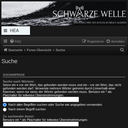
Radio Schwarze Welle Forum
Das Radio mit den Besten Dunklen Liedern
HEA
DERL
FAQ
Registrieren
Anmelden
INK_
S
Startseite
Foren-Übersicht
Suche
MEN
u
Suche
c
U
h
SUCHANFRAGE
e
Suche nach Wörtern:
Setze ein
+
vor ein Wort, das gefunden werden muss und ein
-
vor ein Wort, das nicht
gefunden werden darf. Verwende mehrere Wörter getrennt durch
|
innerhalb einer
Klammer, wenn nur eines der Wörter gefunden werden muss. Benutze ein * als
Platzhalter für teilweise Übereinstimmungen.
Nach allen Begriffen suchen oder Suche wie angegeben verwenden
Nach einem Begriff suchen
Zu suchender Autor:
Benutze ein * als Platzhalter für teilweise Übereinstimmungen.